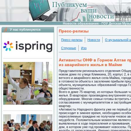
Новости образования - ГОУ Детская Муз
У нас публикуются
Пресс-релизы
Пресс-релизы
Новости
О музыкальной 
Струнные
Изо
Активисты ОНФ в Горном Алтае п
из аварийного жилья в Майме
Представители регионального отделения Общер
новом доме по улице Климкина, 20, корпус 2, в
ветхого и аварийного жилья села Майма, город
в готовности объекта к заселению прибыли пре
объекта, муниципальных образований города Г
общественности.
Всего в доме 75 квартир, из которых большая ч
жилья. В квартирах произведена внутренняя от
оборудование. Многие семьи готовы встретить
согласованию с муниципалитетом и застройщи
квартир.
«Активисты Народного фронта уже не первый ра
происходит в зимнее время, необходимо особо
переселяемые граждане не получили «новое ав
неудобств. Положительным моментом являются 
выявленные в ходе переселения и проживания, 
дом, в котором уже год проживают новоселы. П
жалобы от переселенцев. Именно принципиальн