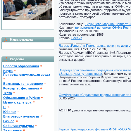
что сегодня таких недостатков значительно ме
объекта примут участие и активисты ОНФ», – 
Благоустройство придомовой территории будет
проверить качество и этой работы, наличие дет
автомобилей, тротуаров.
Контактное лицо:
Туркушева Марина (написать 
Компания:
региональный исполком ОНФ в Респу
Добавлен: 14:22, 29.01.2016
Количество просмотров: 1565
Страна:
Россия
Наша реклама
Лагерь „Радуга“ в Пролетарске: лето, где дет
гимназия №3, 17:21, 12.07.2026,
Лагерь «Радуга», МБОУ гимназия №3 Пролетарск
2 отрядов, насыщенная программа: история, сп
Разделы
открытых дверей.
«
Новости образования
«
Вперёд к приключениям: подведены итоги заяв
Наука
«Больше, чем путешествие»
, Больше, чем путе
Природа, окружающая среда
Подведены итоги отбора на Всероссийский сту
«
со всей России отправятся в Смоленскую облас
«
Выставки, конференции
в палаточном лагере.
«
Концерты, фестивали
«
Театр
Опубликован «Справочник радиоинженера» от
«
Образование в РуНете
30.05.2026,
«
Музыка, культура
«
IT
АО НПФ Диполь представляет практическое из
«
Юбилеи
«
Благотворительность
«
Разное
«
Cобытия культуры
Терком Краснодарского филиала ФГУП «УВО Ми
«
Энергетика