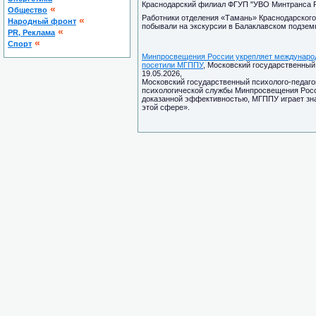
Краснодарский филиал ФГУП "УВО Минтранса Рос
«
Общество
Работники отделения «Тамань» Краснодарског
«
Народный фронт
побывали на экскурсии в Балаклавском подзем
«
PR, Реклама
«
Спорт
Минпросвещения России укрепляет международ
посетили МГППУ
, Московский государственный 
19.05.2026,
Московский государственный психолого-педаго
психологической службы Минпросвещения Росси
доказанной эффективностью, МГППУ играет зн
этой сфере».