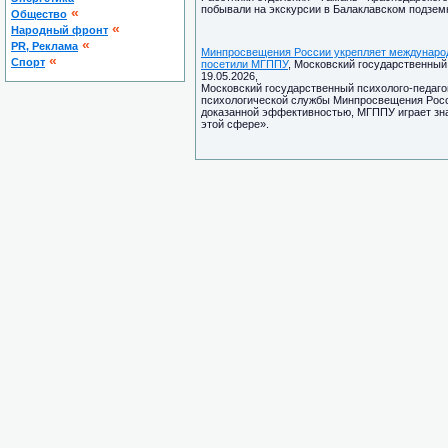
побывали на экскурсии в Балаклавском подзем
«
Общество
«
Народный фронт
«
PR, Реклама
Минпросвещения России укрепляет международ
«
Спорт
посетили МГППУ
, Московский государственный 
19.05.2026,
Московский государственный психолого-педаго
психологической службы Минпросвещения Росси
доказанной эффективностью, МГППУ играет зн
этой сфере».