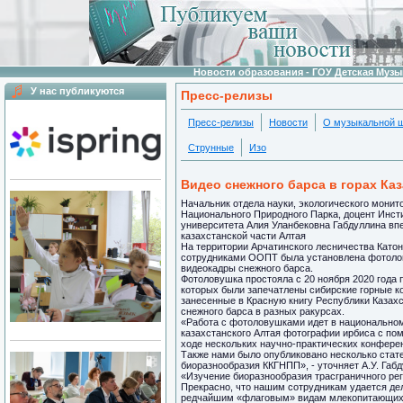
Новости образования - ГОУ Детская Муз
У нас публикуются
Пресс-релизы
Пресс-релизы
Новости
О музыкальной 
Струнные
Изо
Видео снежного барса в горах Ка
Начальник отдела науки, экологического монит
Национального Природного Парка, доцент Инсти
университета Алия Уланбековна Габдуллина вп
казахстанской части Алтая
На территории Арчатинского лесничества Катон
сотрудниками ООПТ была установлена фотолов
видеокадры снежного барса.
Фотоловушка простояла с 20 ноября 2020 года п
которых были запечатлены сибирские горные ко
занесенные в Красную книгу Республики Казахс
снежного барса в разных ракурсах.
«Работа с фотоловушками идет в национальном 
казахстанского Алтая фотографии ирбиса с по
ходе нескольких научно-практических конфере
Также нами было опубликовано несколько стат
биоразнообразия ККГНПП», - уточняет А.У. Габд
«Изучение биоразнообразия трасграничного ре
Прекрасно, что нашим сотрудникам удается дел
редчайшим «флаговым» видам млекопитающих к