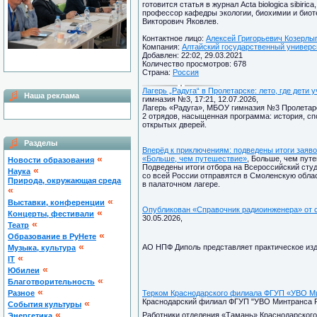
готовится статья в журнал Acta biologica sibir
профессор кафедры экологии, биохимии и биот
Викторович Яковлев.
Контактное лицо:
Алексей Григорьевич Козерлыг
Компания:
Алтайский государственный универси
Добавлен: 22:02, 29.03.2021
Количество просмотров: 678
Страна:
Россия
Лагерь „Радуга“ в Пролетарске: лето, где дет
Наша реклама
гимназия №3, 17:21, 12.07.2026,
Лагерь «Радуга», МБОУ гимназия №3 Пролетарск
2 отрядов, насыщенная программа: история, сп
открытых дверей.
Разделы
Вперёд к приключениям: подведены итоги заяв
«
«Больше, чем путешествие»
, Больше, чем путе
Новости образования
Подведены итоги отбора на Всероссийский сту
«
Наука
со всей России отправятся в Смоленскую облас
Природа, окружающая среда
в палаточном лагере.
«
«
Выставки, конференции
Опубликован «Справочник радиоинженера» от
«
Концерты, фестивали
30.05.2026,
«
Театр
«
Образование в РуНете
«
АО НПФ Диполь представляет практическое из
Музыка, культура
«
IT
«
Юбилеи
«
Благотворительность
«
Разное
Терком Краснодарского филиала ФГУП «УВО Ми
Краснодарский филиал ФГУП "УВО Минтранса Рос
«
Cобытия культуры
«
Работники отделения «Тамань» Краснодарског
Энергетика