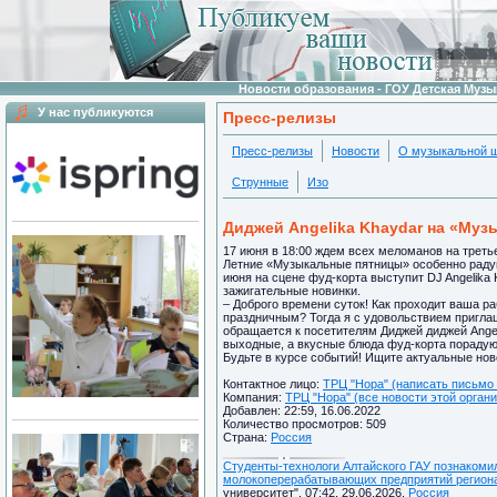
Новости образования - ГОУ Детская Муз
У нас публикуются
Пресс-релизы
Пресс-релизы
Новости
О музыкальной 
Струнные
Изо
Диджей Angelika Khaydar на «Муз
17 июня в 18:00 ждем всех меломанов на треть
Летние «Музыкальные пятницы» особенно раду
июня на сцене фуд-корта выступит DJ Angelika
зажигательные новинки.
– Доброго времени суток! Как проходит ваша р
праздничным? Тогда я с удовольствием приглаш
обращается к посетителям Диджей диджей Angel
выходные, а вкусные блюда фуд-корта порадую
Будьте в курсе событий! Ищите актуальные нов
Контактное лицо:
ТРЦ "Нора" (написать письмо 
Компания:
ТРЦ "Нора" (все новости этой орган
Добавлен: 22:59, 16.06.2022
Количество просмотров: 509
Страна:
Россия
Студенты-технологи Алтайского ГАУ познакоми
молокоперерабатывающих предприятий регион
университет", 07:42, 29.06.2026,
Россия