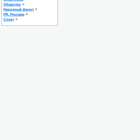
«
Общество
«
Народный фронт
«
PR, Реклама
«
Спорт