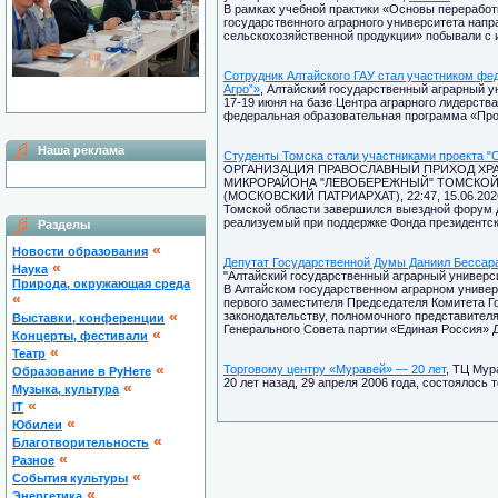
В рамках учебной практики «Основы переработ
государственного аграрного университета напр
сельскохозяйственной продукции» побывали с 
Сотрудник Алтайского ГАУ стал участником фе
Агро”»
, Алтайский государственный аграрный ун
17-19 июня на базе Центра аграрного лидерств
федеральная образовательная программа «Прос
Наша реклама
Студенты Томска стали участниками проекта "
ОРГАНИЗАЦИЯ ПРАВОСЛАВНЫЙ ПРИХОД ХРА
МИКРОРАЙОНА "ЛЕВОБЕРЕЖНЫЙ" ТОМСКОЙ
(МОСКОВСКИЙ ПАТРИАРХАТ), 22:47, 15.06.202
Томской области завершился выездной форум д
реализуемый при поддержке Фонда президентск
Разделы
«
Новости образования
Депутат Государственной Думы Даниил Бессара
«
Наука
"Алтайский государственный аграрный университ
Природа, окружающая среда
В Алтайском государственном аграрном универ
«
первого заместителя Председателя Комитета Г
«
законодательству, полномочного представител
Выставки, конференции
Генерального Совета партии «Единая Россия» 
«
Концерты, фестивали
«
Театр
«
Торговому центру «Муравей» — 20 лет
, ТЦ Мур
Образование в РуНете
20 лет назад, 29 апреля 2006 года, состоялось
«
Музыка, культура
«
IT
«
Юбилеи
«
Благотворительность
«
Разное
«
Cобытия культуры
«
Энергетика