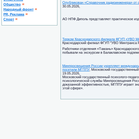
Опубликован «Справочник радиоинженера» от
«
Общество
30.05.2026,
«
Народный фронт
«
PR, Реклама
«
АО НПФ Диполь представляет практическое из
Спорт
Терком Краснодарского филиала ФГУП «УВО Ми
Краснодарский филиал ФГУП "УВО Минтранса Рос
Работники отделения «Тамань» Краснодарског
побывали на экскурсии в Балаклавском подзем
Минпросвещения России укрепляет международ
посетили МГППУ
, Московский государственный 
19.05.2026,
Московский государственный психолого-педаго
психологической службы Минпросвещения Росси
доказанной эффективностью, МГППУ играет зн
этой сфере».