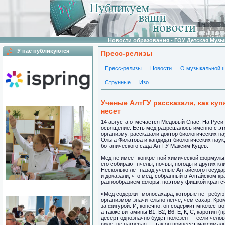
Новости образования - ГОУ Детская Муз
У нас публикуются
Пресс-релизы
Пресс-релизы
Новости
О музыкальной 
Струнные
Изо
Ученые АлтГУ рассказали, как куп
несет
14 августа отмечается Медовый Спас. На Руси 
освящение. Есть мед разрешалось именно с этог
организму, рассказали доктор биологических н
Ольга Филатова и кандидат биологических наук
ботанического сада АлтГУ Максим Куцев.
Мед не имеет конкретной химической формулы, 
его собирают пчелы, почвы, погоды и других кл
Несколько лет назад ученые Алтайского госуд
и доказали, что мед, собранный в Алтайском к
разнообразием флоры, поэтому фишкой края сч
«Мед содержит моносахара, которые не требуют
организмом значительно легче, чем сахар. Кром
за фигурой. И, конечно, он содержит множест
а также витамины В1, В2, В6, Е, К, С, каротин
десерт однозначно будет полезен — если челов
виде, не нагревая — так он принесет максимал