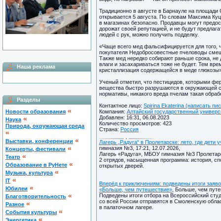
Традиционно в августе в Барнауле на площади
открывается 5 августа. По словам Максима Ку
в магазинах безопасно. Продавцы могут предо
дорожат своей репутацией, и не будут предлаг
людей с рук, можно получить подделку.
«Чаще всего мед фальсифицируется для того, чт
покупателя Недобросовестные пчеловоды смеш
Также мед нередко собирают раньше срока, не
влаги и засахариваться тоже не будет. Тем вр
Наша реклама
кристаллизация содержащейся в меде глюкозы»
Ученый отметил, что пестицидов, которыми фер
вещества быстро разрушаются в окружающей с
нормативы, никакого вреда пчелам такая обрабо
Разделы
Контактное лицо:
Spirina Ekaterina (написать пи
«
Новости образования
Компания:
Алтайский государственный универси
Добавлен: 16:31, 06.08.2023
«
Наука
Количество просмотров: 423
Природа, окружающая среда
Страна:
Россия
«
«
Выставки, конференции
Лагерь „Радуга“ в Пролетарске: лето, где дет
«
гимназия №3, 17:21, 12.07.2026,
Концерты, фестивали
Лагерь «Радуга», МБОУ гимназия №3 Пролетарск
«
Театр
2 отрядов, насыщенная программа: история, сп
«
Образование в РуНете
открытых дверей.
«
Музыка, культура
«
IT
Вперёд к приключениям: подведены итоги заяв
«
Юбилеи
«Больше, чем путешествие»
, Больше, чем путе
«
Подведены итоги отбора на Всероссийский сту
Благотворительность
со всей России отправятся в Смоленскую облас
«
Разное
в палаточном лагере.
«
Cобытия культуры
«
Энергетика