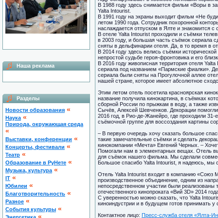
В 1988 году здесь снимается фильм «Воры в за
Yalta Intourist.
В 1991 году на экраны выходит фильм «Не буд
летом 1990 года. Сотрудник похоронной контор
наслаждается отпуском в Ялте и знакомится с 
В отеле Yalta Intourist проходили и съёмки т
в 2003 году, и большая часть съёмок сериала 
сняты в дельфинарии отеля. Да, в то время в 
В 2014 году здесь велись съёмки исторической
непростой судьбе героя-фронтовика и его близк
В 2016 году живописная территория отеля Yalta
Наша реклама
сериала под названием «Пармские фиалки». Де
сериала были сняты на Прогулочной аллее отел
нашей стране, которое имеет абсолютное сходс
Этим летом отель посетила красноярская кинок
Разделы
название получила кинокартина, в съёмках кот
сборной России по прыжкам в воду, а также из
«
Новости образования
Сычёв, Алексей Шевченков. Декорации помогли п
2016 год, в Рио-де-Жанейро, где проходили 31
«
Наука
съёмочной группе для воссоздания картины со
Природа, окружающая среда
«
– В первую очередь хочу сказать большое спасиб
«
Выставки, конференции
такие замечательные съёмки и сделать декора
кинокомпании «Мечта» Евгений Черных. – Хоче
«
Концерты, фестивали
Помогали нам в элементарных вещах. Отель вы
«
Театр
для съёмок нашего фильма. Мы сделали совме
«
Образование в РуНете
Большое спасибо Yalta Intourist, я надеюсь, м
«
Музыка, культура
Отель Yalta Intourist входит в компанию «Сою
«
IT
производственное объединение, одним из напра
«
Юбилеи
непосредственном участии были реализованы 
отечественного кинопроката «Вий 3D» 2014 год
«
Благотворительность
С уверенностью можно сказать, что Yalta Intour
«
Разное
киноиндустрии и в будущем готов принимать у 
«
Cобытия культуры
Контактное лицо:
Пресс-служба отеля «Ялта-Ин
«
Энергетика