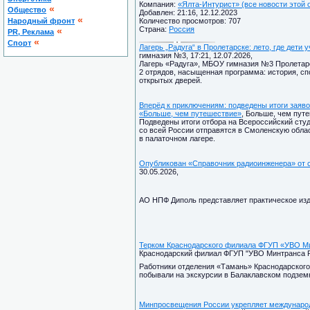
Компания:
«Ялта-Интурист» (все новости этой 
«
Общество
Добавлен: 21:16, 12.12.2023
«
Народный фронт
Количество просмотров: 707
Страна:
Россия
«
PR, Реклама
«
Спорт
Лагерь „Радуга“ в Пролетарске: лето, где дет
гимназия №3, 17:21, 12.07.2026,
Лагерь «Радуга», МБОУ гимназия №3 Пролетарск
2 отрядов, насыщенная программа: история, сп
открытых дверей.
Вперёд к приключениям: подведены итоги заяв
«Больше, чем путешествие»
, Больше, чем путе
Подведены итоги отбора на Всероссийский сту
со всей России отправятся в Смоленскую облас
в палаточном лагере.
Опубликован «Справочник радиоинженера» от
30.05.2026,
АО НПФ Диполь представляет практическое из
Терком Краснодарского филиала ФГУП «УВО Ми
Краснодарский филиал ФГУП "УВО Минтранса Рос
Работники отделения «Тамань» Краснодарског
побывали на экскурсии в Балаклавском подзем
Минпросвещения России укрепляет международ