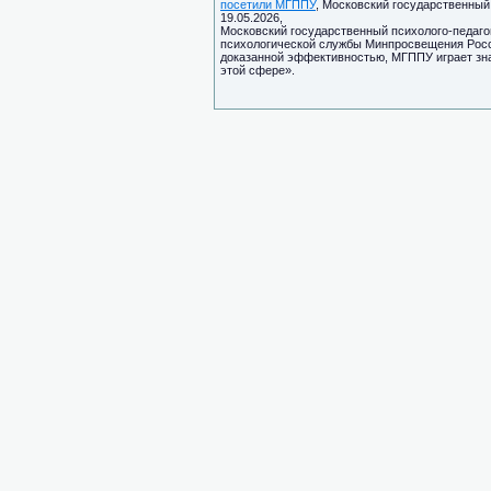
посетили МГППУ
, Московский государственный 
19.05.2026,
Московский государственный психолого-педаго
психологической службы Минпросвещения Росси
доказанной эффективностью, МГППУ играет зн
этой сфере».