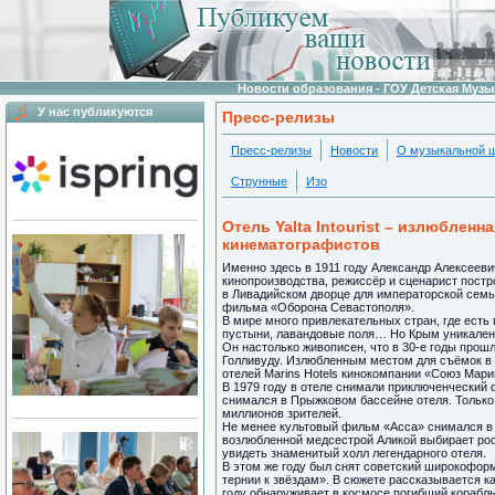
Новости образования - ГОУ Детская Муз
У нас публикуются
Пресс-релизы
Пресс-релизы
Новости
О музыкальной 
Струнные
Изо
Отель Yalta Intourist – излюблен
кинематографистов
Именно здесь в 1911 году Александр Алексееви
кинопроизводства, режиссёр и сценарист постр
в Ливадийском дворце для императорской семь
фильма «Оборона Севастополя».
В мире много привлекательных стран, где есть
пустыни, лавандовые поля… Но Крым уникален: 
Он настолько живописен, что в 30-е годы прошл
Голливуду. Излюбленным местом для съёмок в Кр
отелей Marins Hotels кинокомпании «Союз Мари
В 1979 году в отеле снимали приключенческий
снимался в Прыжковом бассейне отеля. Только 
миллионов зрителей.
Не менее культовый фильм «Асса» снимался в о
возлюбленной медсестрой Аликой выбирает рос
увидеть знаменитый холл легендарного отеля.
В этом же году был снят советский широкофо
тернии к звёздам». В сюжете рассказывается к
году обнаруживает в космосе погибший корабль