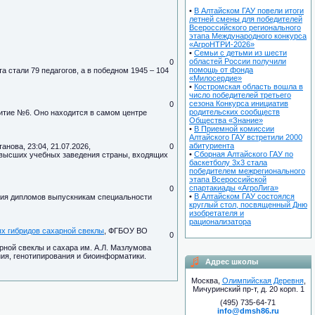
•
В Алтайском ГАУ повели итоги
летней смены для победителей
Всероссийского регионального
этапа Международного конкурса
«АгроНТРИ-2026»
•
Семьи с детьми из шести
областей России получили
0
помощь от фонда
а стали 79 педагогов, а в победном 1945 – 104
«Милосердие»
•
Костромская область вошла в
число победителей третьего
сезона Конкурса инициатив
0
родительских сообществ
житие №6. Оно находится в самом центре
Общества «Знание»
•
В Приемной комиссии
Алтайского ГАУ встретили 2000
абитуриента
анова, 23:04, 21.07.2026,
0
•
Сборная Алтайского ГАУ по
3 высших учебных заведения страны, входящих
баскетболу 3х3 стала
победителем межрегионального
этапа Всероссийской
спартакиады «АгроЛига»
0
•
В Алтайском ГАУ состоялся
ения дипломов выпускникам специальности
круглый стол, посвященный Дню
изобретателя и
рационализатора
х гибридов сахарной свеклы
, ФГБОУ ВО
0
рной свеклы и сахара им. А.Л. Мазлумова
ия, генотипирования и биоинформатики.
Адрес школы
Москва,
Олимпийская Деревня
,
Мичуринский пр-т, д. 20 корп. 1
(495) 735-64-71
info@dmsh86.ru