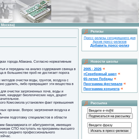
 Москва)
Релизы
Пресс релизы сегодняшнего дня
Архив пресс-релизов
Добавить пресс-релиз
адках города Абакана. Согласно нормативным
Новости школы
«
тья и переданы на анализ содержания свинца в
2005 - 2026
ца в большинстве проб не достигает порога
«
«Серебряный шар»
«
65-летие Победы
методов очистки воды, грунтов, воздуха с
«
но удалить, либо превращают эти вещества в
Программа фестиваля
«
Программа концерта
для очистки загрязненных почв, воды и
ия, кандидат биологических наук, доцент
начительное.
ского Комсомола установлен факт превышения
Рассылка
ных органах. Вопрос загрязнения воздуха и
я.
ричем подготовку специалистов в области
амм бакалавриата от абитуриентов, имеющих
скникам СПО поступать на программы высшего
нного среднего профессионального
сейчас.