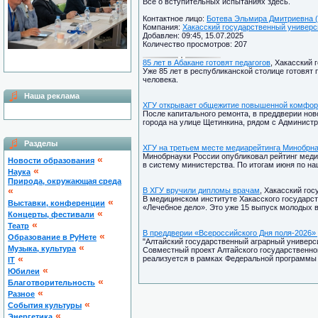
Всё о вступительных испытаниях здесь.
Контактное лицо:
Ботева Эльмира Дмитриевна (
Компания:
Хакасский государственный универси
Добавлен: 09:45, 15.07.2025
Количество просмотров: 207
85 лет в Абакане готовят педагогов
, Хакасский 
Уже 85 лет в республиканской столице готовят 
человека.
Наша реклама
ХГУ открывает общежитие повышенной комфор
После капитального ремонта, в преддверии нов
города на улице Щетинкина, рядом с Админист
Разделы
ХГУ на третьем месте медиарейтинга Минобрн
Минобрнауки России опубликовал рейтинг меди
«
Новости образования
в систему министерства. По итогам июня по н
«
Наука
Природа, окружающая среда
«
В ХГУ вручили дипломы врачам
, Хакасский гос
В медицинском институте Хакасского государс
«
Выставки, конференции
«Лечебное дело». Это уже 15 выпуск молодых 
«
Концерты, фестивали
«
Театр
В преддверии «Всероссийского Дня поля-2026»
«
Образование в РуНете
"Алтайский государственный аграрный университ
«
Музыка, культура
Совместный проект Алтайского государственног
«
реализуется в рамках Федеральной программы 
IT
«
Юбилеи
«
Благотворительность
«
Разное
«
Cобытия культуры
«
Энергетика