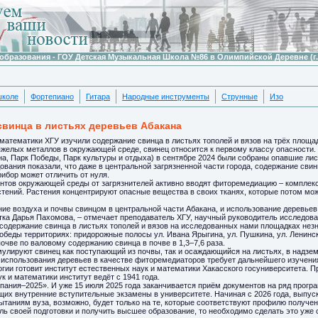
образования - ГОУ Детская Музыкальная Школа №86 в Олимпийской Деревне (г.
школе
Фортепиано
Гитара
Народные инструменты
Струнные
Изо
свинца в листьях деревьев Абакана
математики ХГУ изучили содержание свинца в листьях тополей и вязов на трёх площ
елых металлов в окружающей среде, свинец относится к первому классу опасности.
на, Парк Победы, Парк культуры и отдыха) в сентябре 2024 были собраны опавшие лис
ования показали, что даже в центральной загрязненной части города, содержание свин
ибор может отличить от нуля.
нтов окружающей среды от загрязнителей активно вводят фиторемедиацию – комплекс 
ений. Растения концентрируют опасные вещества в своих тканях, которые потом мож
ие воздуха и почвы свинцом в центральной части Абакана, и использование деревьев 
нтка Дарья Пахомова, – отмечает преподаватель ХГУ, научный руководитель исследован
 содержание свинца в листьях тополей и вязов на исследованных нами площадках нез
обеды территориях: придорожные полосы ул. Ивана Ярыгина, ул. Пушкина, ул. Ленин
очве по валовому содержанию свинца в почве в 1,3–7,6 раза.
улируют свинец как поступающий из почвы, так и осаждающийся на листьях, в надзем
и использования деревьев в качестве фиторемедиаторов требует дальнейшего изучени
огии готовит институт естественных наук и математики Хакасского госуниверситета. П
к и математики институт ведёт с 1941 года.
ания–2025». И уже 15 июля 2025 года заканчивается приём документов на ряд прогр
их внутренние вступительные экзамены в университете. Начиная с 2026 года, выпу
ытаниям вуза, возможно, будет только на те, которые соответствуют профилю получе
ь своей подготовки и получить высшее образование, то необходимо сделать это уже 