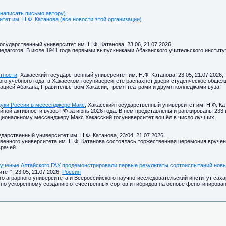
написать письмо автору)
тет им. Н.Ф. Катанова (все новости этой организации)
государственный университет им. Н.Ф. Катанова, 23:06, 21.07.2026,
педагогов. В июле 1941 года первыми выпускниками Абаканского учительского институт
тности
, Хакасский государственный университет им. Н.Ф. Катанова, 23:05, 21.07.2026,
ого учебного года, в Хакасском госуниверситете распахнет двери студенческое обще
рацией Абакана, Правительством Хакасии, тремя театрами и двумя колледжами вуза.
ауки России в мессенджере Макс
, Хакасский государственный университет им. Н.Ф. Кат
йной активности вузов РФ за июнь 2026 года. В нём представлены и ранжированы 23
ациональному мессенджеру Макс Хакасский госуниверситет вошёл в число лучших.
ударственный университет им. Н.Ф. Катанова, 23:04, 21.07.2026,
твенного университета им. Н.Ф. Катанова состоялась торжественная церемония вруч
врачей.
 ученые Алтайского ГАУ продемонстрировали первые результаты сортоиспытаний новы
ет", 23:05, 21.07.2026,
Россия
о аграрного университета и Всероссийского научно-исследовательский институт саха
по ускоренному созданию отечественных сортов и гибридов на основе фенотипирован