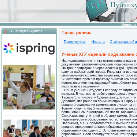
Новости 
У нас публикуются
Пресс-релизы
Пресс-релизы
Новости
О музыкальной 
Учёные ХГУ оценили содержание 
Исследователи института естественных наук и 
документам, регламентирующим содержание тяж
На трёх площадках в черте Абакана (ул. Пушки
одну из лабораторий города. Результаты исслед
минимального количества вещества, которое пр
В настоящее время в практику очистки компоне
использованием поглощающей способности раст
безопасные соединения.
– Наши учёные и студенты исследуют загрязнен
воздуха. В частности, работу проводила студе
Тамара Злотникова. – Сделан вывод о том, что
Добавим, что ранее на примыкающих к Парку П
среднего содержания химического элемента в п
Тополя, судя по опубликованным данным, аккум
почвы свинцом в центральной части. Абакана 
Специалистов, учителей в области химии, биол
педагогического образования, естественных нау
Напомним, в ХГУ продолжается «Приёмная камп
среднее профессиональное образование, сдающ
образования без сдачи ЕГЭ, по внутренним исп
образования. Если планируете поменять профил