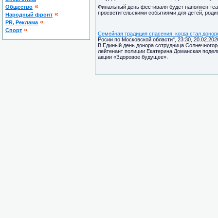
«
Общество
Финальный день фестиваля будет наполнен те
просветительскими событиями для детей, родит
«
Народный фронт
«
PR, Реклама
«
Спорт
Семейная традиция спасения: когда стал донор
Росии по Московской области", 23:30, 20.02.202
В Единый день донора сотрудница Солнечного
лейтенант полиции Екатерина Доманская подел
акции «Здоровое будущее».