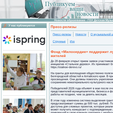
Новости образования - ГОУ Детская Муз
У нас публикуются
Пресс-релизы
Пресс-релизы
Новости
О музыкальной 
Струнные
Изо
Фонд «Милосердие» поддержит л
жителей
До 28 февраля открыт прием заявок участнико
инициатив «Стальное дерево». Их принимает 
https://stalnoe-derevo.ru/
На гранты для воплощения общественно полезн
Белгородской областей и Алтайского края. В пр
просвещения. Они должны помогать укреплению
сохранению нематериального культурного насл
Победителей 2026 года объявят в мае после оч
представителей муниципалитетов, бизнеса и ф
работы не позднее, чем за девять месяцев.
В этом году изменена система выделения гранто
предусматривает суммы до 500 тыс. рублей. П
доступна для сложных проектов, которые реал
может получить конкурсант с подтвержденным
привлекший в свою команду партнера с необх