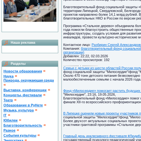
Благотворительный фонд социальной защиты «М
территории Липецкой, Свердловской, Белгородс
проектов направлено более 14,1 млрд рублей.
благотворительных НКО в России по версии ре
Программа «Стальное дерево» объединила боле
года помогли благоустроить общественные про
инфраструктуры, создать условия для развити
инвалидов, провести культурно-исторические м
Наша реклама
Контактное лицо:
Разбирин Сергей Александров
Компания:
благотворительный фонд социальной
организации)
Добавлен: 22:22, 02.03.2026
Количество просмотров: 192
Разделы
Семьи с детьми из шести областей России по
«
Новости образования
фонд социальной защиты "Милосердие"/фонд "Ми
«
Около 470 тонн детского питания безвозмездн
Наука
малообеспеченным семьям с начала 2026 года
Природа, окружающая среда
«
«
Выставки, конференции
Фонд «Милосердие» помогает растить будущих
«
"Милосердие", 23:16, 19.05.2026,
Концерты, фестивали
Благотворительный фонд «Милосердие» помог к
«
Театр
финале XII-го всероссийского профориентацио
«
Образование в РуНете
«
Музыка, культура
В Липецке оценили новые проекты участников 
«
IT
социальной защиты "Милосердие"/фонд "Милосер
«
Юбилеи
Более двухсот актуальных социальных проектов
«
участники грантовой программы «Стальное дер
Благотворительность
«
Разное
«
Cобытия культуры
Главный день инклюзивного фестиваля #ЛюдиКа
«
государственный психолого-педагогический унив
Энергетика