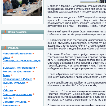
5 апреля в Москве и 72 регионах России заве
посвященный людям с аутизмом и принятию каж
одной из самых красивых и исторических площ
Фестиваль проводится с 2017 года в Москве и
проекту. Его главная цель — общество без бар
раскрывать уникальность каждого человека. В 
дружественных стран — Мексики, Индии, Непал
Финальный день 5 апреля будет наполнен теат
Наша реклама
событиями для детей, родителей и взрослых уч
В Таврическом зале гостей ждут инклюзивная 
сцены», музыкальный спектакль «Улетай, туча!
Зацепина, мастер-класс «Йога и Станиславски
Разделы
самый способ» и модный показ «Свет мой — м
«
Новости образования
В Атриуме Хлебного дома пройдет литературно
«
театра и кино Антона Кукушкина, хоровая про
Наука
от АНО «Моя планета», а также паблик-ток «З
Природа, окружающая среда
Светлана Зейналова. Гала-концерт с участием 
«
Георгий Дронов, и актриса театра и кино Татья
«
Выставки, конференции
победителям 6-го конкурса родительских иници
«
Концерты, фестивали
В зале «Арзамас» состоятся открытая запись 
«
Театр
«Кино без барьеров» и премьерный показ и об
«
Образование в РуНете
«
В сенсорной комнате пройдет игра с погружени
Музыка, культура
обучении у детей с РАС «Побудь как я!»,
«
IT
«
Юбилеи
В Комнате 316 можно посмотреть инклюзивный
«
Дмитрия Озерского, можно посетить технозону «
Благотворительность
социально-бытовой адаптации детей с ОВЗ на 
«
Разное
интеллекта. И также можно принять участие в и
«
Cобытия культуры
«
В Казаковском зале организаторы фестиваля пр
Энергетика