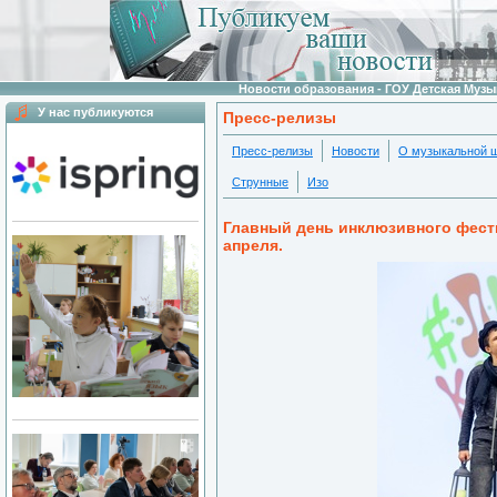
Новости образования - ГОУ Детская Муз
У нас публикуются
Пресс-релизы
Пресс-релизы
Новости
О музыкальной 
Струнные
Изо
Главный день инклюзивного фес
апреля.