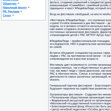
фольге, созданию украшений и предметов деко
«
Общество
коммуникации «СкажиМне», семейный рогейн (о
«
Народный фронт
Царицыно» и квест #ЛюдиКакЛюди, который поз
«
PR, Реклама
Вход на фестиваль свободный, на месте необхо
«
Спорт
«Фестиваль #ЛюдиКакЛюди – это огромные воз
стране! Особое внимание в дни Фестиваля – де
недели, но и активно готовятся несколько меся
нам важно создавать возможности для поддержк
постоянных организаторов фестиваля, Директор
сопровождения детей с РАС МГППУ Артур Хаус
#ЛюдиКакЛюди – профессиональная площадка, г
исследователи, НКО и родительские организац
их семей.
Встречи объединят специалистов разных сфер д
людям с РАС на протяжении всей жизни – от ра
сопровождения во взрослом возрасте.
Фестиваль дает возможность сотням организац
государственных, так и общественных из десят
том, как живут люди с таким диагнозом, как мо
РАС в обычную жизнь. Семьи, в которых прожи
деятельности самых различных организаций, в
оказать.
Генеральный партнер фестиваля – Благотворит
будущее» нацелена на содействие развитию со
Организаторы фестиваля - Содружество некомм
• Региональная общественная организация помо
• Федеральный ресурсный центр по организаци
«Московский государственный психолого-педаг
• Благотворительный фонд «Искусство быть ря
• Центр лечебной педагогики «Особое детство»,