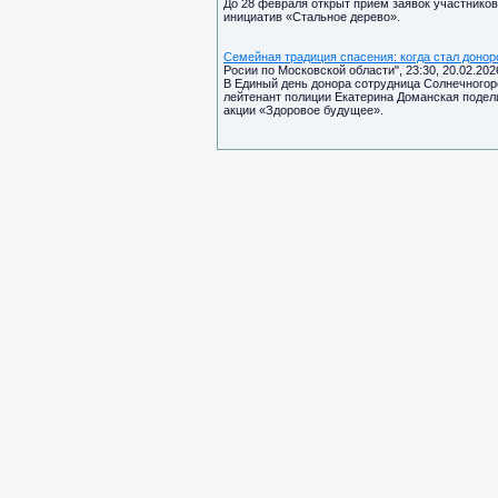
До 28 февраля открыт прием заявок участнико
инициатив «Стальное дерево».
Семейная традиция спасения: когда стал донор
Росии по Московской области", 23:30, 20.02.202
В Единый день донора сотрудница Солнечного
лейтенант полиции Екатерина Доманская подел
акции «Здоровое будущее».