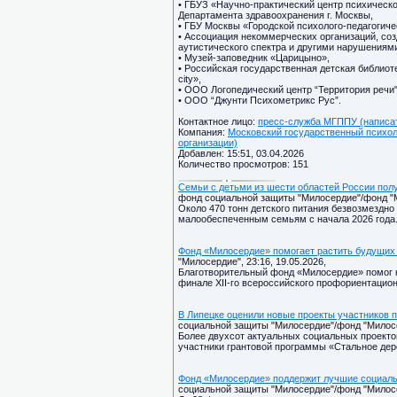
• ГБУЗ «Научно-практический центр психическог
Департамента здравоохранения г. Москвы,
• ГБУ Москвы «Городской психолого-педагогиче
• Ассоциация некоммерческих организаций, со
аутистического спектра и другими нарушениям
• Музей-заповедник «Царицыно»,
• Российская государственная детская библиоте
city»,
• ООО Логопедический центр “Территория речи"
• ООО “Джунти Психометрикс Рус”.
Контактное лицо:
пресс-служба МГППУ (написат
Компания:
Московский государственный психоло
организации)
Добавлен: 15:51, 03.04.2026
Количество просмотров: 151
Семьи с детьми из шести областей России по
фонд социальной защиты "Милосердие"/фонд "Ми
Около 470 тонн детского питания безвозмездн
малообеспеченным семьям с начала 2026 года
Фонд «Милосердие» помогает растить будущих
"Милосердие", 23:16, 19.05.2026,
Благотворительный фонд «Милосердие» помог к
финале XII-го всероссийского профориентацио
В Липецке оценили новые проекты участников 
социальной защиты "Милосердие"/фонд "Милосер
Более двухсот актуальных социальных проектов
участники грантовой программы «Стальное дер
Фонд «Милосердие» поддержит лучшие социаль
социальной защиты "Милосердие"/фонд "Милосер