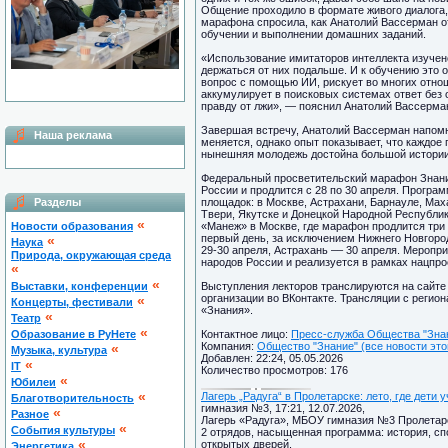
Общение проходило в формате живого диалога, 
марафона спросила, как Анатолий Вассерман о
обучении и выполнении домашних заданий.
«Использование имитаторов интеллекта изучено
держаться от них подальше. И к обучению это о
вопрос с помощью ИИ, рискует во многих отнош
аккумулирует в поисковых системах ответ без о
правду от лжи», — пояснил Анатолий Вассерма
Завершая встречу, Анатолий Вассерман напомн
Наша реклама
меняется, однако опыт показывает, что каждое
нынешняя молодежь достойна большой истории
Федеральный просветительский марафон Знани
России и продлится с 28 по 30 апреля. Програ
Разделы
площадок: в Москве, Астрахани, Барнауле, Ма
Твери, Якутске и Донецкой Народной Республи
«
Новости образования
«Манеж» в Москве, где марафон продлится три 
первый день, за исключением Нижнего Новгоро
«
Наука
29-30 апреля, Астрахань –– 30 апреля. Меропр
Природа, окружающая среда
народов России и реализуется в рамках нацпро
«
«
Выставки, конференции
Выступления лекторов транслируются на сайте
организации во ВКонтакте. Трансляции с реги
«
Концерты, фестивали
«Знания».
«
Театр
«
Образование в РуНете
Контактное лицо:
Пресс-служба Общества "Знан
Компания:
Общество "Знание" (все новости это
«
Музыка, культура
Добавлен: 22:24, 05.05.2026
«
IT
Количество просмотров: 176
«
Юбилеи
«
Лагерь „Радуга“ в Пролетарске: лето, где дет
Благотворительность
гимназия №3, 17:21, 12.07.2026,
«
Разное
Лагерь «Радуга», МБОУ гимназия №3 Пролетарск
«
Cобытия культуры
2 отрядов, насыщенная программа: история, сп
«
открытых дверей.
Энергетика