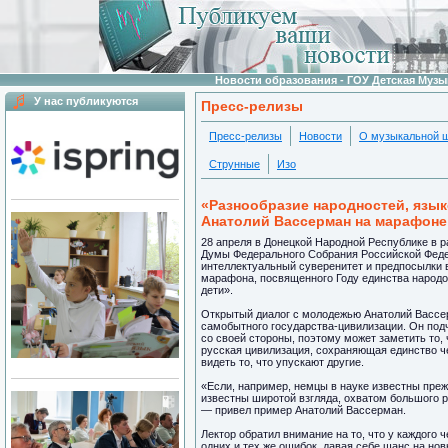
Новости образования - ГОУ Детская Муз
У нас публикуются
Пресс-релизы
Пресс-релизы
Новости
О музыкальной 
Струнные
Изо
«Разнообразие народностей, язык
Анатолий Вассерман на марафоне
28 апреля в Донецкой Народной Республике в 
Думы Федерального Собрания Российской Фед
интеллектуальный суверенитет и предпосылки в
марафона, посвященного Году единства народо
дети».
Открытый диалог с молодежью Анатолий Вассер
самобытного государства-цивилизации. Он под
со своей стороны, поэтому может заметить то, 
русская цивилизация, сохраняющая единство ч
видеть то, что упускают другие.
«Если, например, немцы в науке известны преж
известны широтой взгляда, охватом большого 
— привел пример Анатолий Вассерман.
Лектор обратил внимание на то, что у каждого 
одних и тех же ошибок, давая себе шанс на нов