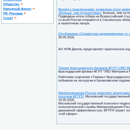
«
Общество
«
Народный фронт
Вперёд к приключениям: подведены итоги заяв
«
«Больше, чем путешествие»
, Больше, чем путе
PR, Реклама
Подведены итоги отбора на Всероссийский сту
«
Спорт
со всей России отправятся в Смоленскую облас
в палаточном лагере.
Опубликован «Справочник радиоинженера» от
30.05.2026,
АО НПФ Диполь представляет практическое из
Терком Краснодарского филиала ФГУП «УВО Ми
Краснодарский филиал ФГУП "УВО Минтранса Рос
Работники отделения «Тамань» Краснодарског
побывали на экскурсии в Балаклавском подзем
Минпросвещения России укрепляет международ
посетили МГППУ
, Московский государственный 
19.05.2026,
Московский государственный психолого-педаго
психологической службы Минпросвещения Росси
доказанной эффективностью, МГППУ играет зн
этой сфере».