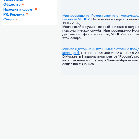
«
Общество
«
Народный фронт
«
PR, Реклама
Минпросвещения России укрепляет международ
«
Спорт
посетили МГППУ
, Московский государственный 
19.05.2026,
Московский государственный психолого-педаго
психологической службы Минпросвещения Росси
доказанной эффективностью, МГППУ играет зн
этой сфере».
Москва ждет умнейших: 15 мая в столице прой
колледжей
, Общество «Знание», 23:07, 19.05.20
В Москве, в Национальном центре “Россия”, с
интеллектуального турнира Знание.Игра — одн
общества «Знание».