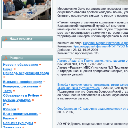
Мероприятие было организовано теркомом и по
секретного объекта времен холодной войны, уз
бывшего подземного завода по ремонту подводн
«Такие поездки сплачивают коллектив и позвол
Балаклавский подземный музейный комплекс — 
инженерного гения и мужества людей, трудивш
местами воспитывает уважение к истории, горд
территориальной организации профсоюза Анаст
Наша реклама
Контактное лицо:
Боровик Мария Викторовна (н
Компания:
Краснодарский филиал ФГУП "УВО Ми
Добавлен: 23:13, 19.05.2026
Количество просмотров: 115
Разделы
Лагерь „Радуга“ в Пролетарске: лето, где дет
«
гимназия №3, 17:21, 12.07.2026,
Новости образования
Лагерь «Радуга», МБОУ гимназия №3 Пролетарск
«
Наука
2 отрядов, насыщенная программа: история, сп
Природа, окружающая среда
открытых дверей.
«
«
Выставки, конференции
Вперёд к приключениям: подведены итоги заяв
«
Концерты, фестивали
«Больше, чем путешествие»
, Больше, чем путе
«
Театр
Подведены итоги отбора на Всероссийский сту
«
со всей России отправятся в Смоленскую облас
Образование в РуНете
в палаточном лагере.
«
Музыка, культура
«
IT
«
Опубликован «Справочник радиоинженера» от
Юбилеи
30.05.2026,
«
Благотворительность
«
Разное
«
Cобытия культуры
АО НПФ Диполь представляет практическое из
«
Энергетика