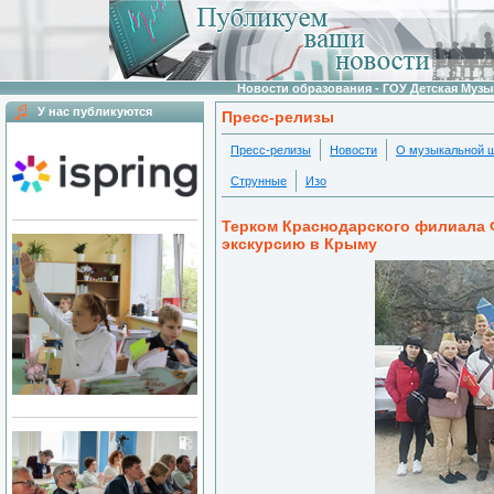
Новости образования - ГОУ Детская Муз
У нас публикуются
Пресс-релизы
Пресс-релизы
Новости
О музыкальной 
Струнные
Изо
Терком Краснодарского филиала 
экскурсию в Крыму