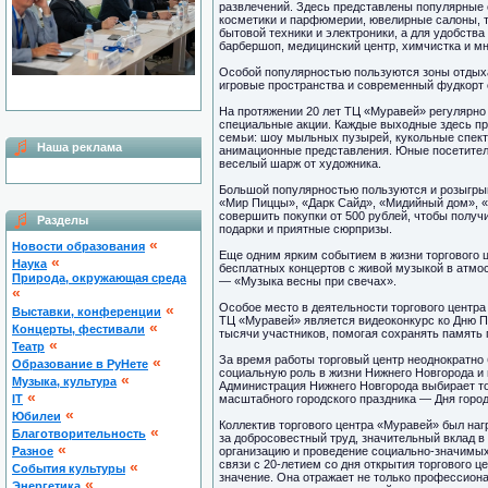
развлечений. Здесь представлены популярные 
косметики и парфюмерии, ювелирные салоны, т
бытовой техники и электроники, а для удобства
барбершоп, медицинский центр, химчистка и мн
Особой популярностью пользуются зоны отдыха
игровые пространства и современный фудкорт 
На протяжении 20 лет ТЦ «Муравей» регулярно
специальные акции. Каждые выходные здесь п
семьи: шоу мыльных пузырей, кукольные спект
Наша реклама
анимационные представления. Юные посетители
веселый шарж от художника.
Большой популярностью пользуются и розыгрыш
«Мир Пиццы», «Дарк Сайд», «Мидийный дом», «
совершить покупки от 500 рублей, чтобы получ
Разделы
подарки и приятные сюрпризы.
«
Новости образования
Еще одним ярким событием в жизни торгового ц
«
Наука
бесплатных концертов с живой музыкой в атмо
Природа, окружающая среда
— «Музыка весны при свечах».
«
Особое место в деятельности торгового центра
«
Выставки, конференции
ТЦ «Муравей» является видеоконкурс ко Дню П
«
Концерты, фестивали
тысячи участников, помогая сохранять память 
«
Театр
За время работы торговый центр неоднократно
«
Образование в РуНете
социальную роль в жизни Нижнего Новгорода и 
«
Музыка, культура
Администрация Нижнего Новгорода выбирает т
«
IT
масштабного городского праздника — Дня город
«
Юбилеи
Коллектив торгового центра «Муравей» был на
«
Благотворительность
за добросовестный труд, значительный вклад в
«
Разное
организацию и проведение социально-значимых
связи с 20-летием со дня открытия торгового ц
«
Cобытия культуры
значение. Она отражает не только профессион
«
Энергетика