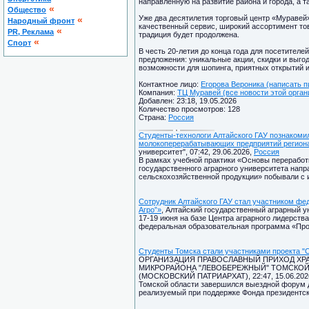
направленную на развитие района и города, а 
«
Общество
Уже два десятилетия торговый центр «Муравей
«
Народный фронт
качественный сервис, широкий ассортимент то
«
PR, Реклама
традиция будет продолжена.
«
Спорт
В честь 20-летия до конца года для посетител
предложения: уникальные акции, скидки и выго
возможности для шопинга, приятных открытий 
Контактное лицо:
Егорова Вероника (написать п
Компания:
ТЦ Муравей (все новости этой орган
Добавлен: 23:18, 19.05.2026
Количество просмотров: 128
Страна:
Россия
Студенты-технологи Алтайского ГАУ познакоми
молокоперерабатывающих предприятий регион
университет", 07:42, 29.06.2026,
Россия
В рамках учебной практики «Основы переработ
государственного аграрного университета напр
сельскохозяйственной продукции» побывали с 
Сотрудник Алтайского ГАУ стал участником фе
Агро”»
, Алтайский государственный аграрный ун
17-19 июня на базе Центра аграрного лидерств
федеральная образовательная программа «Прос
Студенты Томска стали участниками проекта "
ОРГАНИЗАЦИЯ ПРАВОСЛАВНЫЙ ПРИХОД ХРА
МИКРОРАЙОНА "ЛЕВОБЕРЕЖНЫЙ" ТОМСКОЙ
(МОСКОВСКИЙ ПАТРИАРХАТ), 22:47, 15.06.202
Томской области завершился выездной форум д
реализуемый при поддержке Фонда президентск