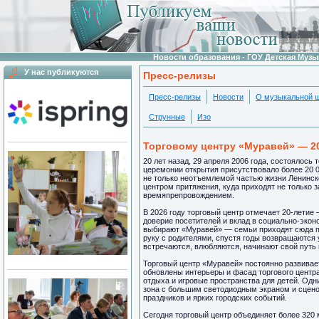
Новости образования - ГОУ Детская Муз
У нас публикуются
Пресс-релизы
Пресс-релизы
Новости
О музыкальной 
Струнные
Изо
Торговому центру «Муравей» — 2
20 лет назад, 29 апреля 2006 года, состоялось
церемонии открытия присутствовало более 20 0
не только неотъемлемой частью жизни Ленинско
центром притяжения, куда приходят не только з
времяпрепровождением.
В 2026 году торговый центр отмечает 20-лети
доверие посетителей и вклад в социально-экон
выбирают «Муравей» — семьи приходят сюда по
руку с родителями, спустя годы возвращаются
встречаются, влюбляются, начинают свой путь 
Торговый центр «Муравей» постоянно развивае
обновлены интерьеры и фасад торгового центр
отдыха и игровые пространства для детей. Одни
зона с большим светодиодным экраном и сценой
праздников и ярких городских событий.
Сегодня торговый центр объединяет более 320 