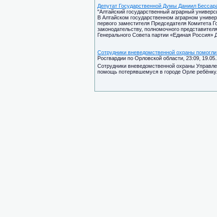
Депутат Государственной Думы Даниил Бессара
"Алтайский государственный аграрный университ
В Алтайском государственном аграрном универ
первого заместителя Председателя Комитета Г
законодательству, полномочного представител
Генерального Совета партии «Единая Россия» 
Сотрудники вневедомственной охраны помогли
Росгвардии по Орловской области, 23:09, 19.05.
Сотрудники вневедомственной охраны Управлен
помощь потерявшемуся в городе Орле ребёнку