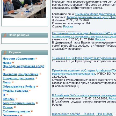
Мероприятия в торгово-развлекательном центр
расписанием мероприятий можно ознакомиться 
официальном сайте торгового центра.
Контактное лицо:
Смирнова Мария Дмитриевна (
Компания:
Торгово-развлекательный центр "Нор
Добавлен: 23:33, 30.05.2026
Количество просмотров: 114
Страна:
Россия
На тематической площадке Алтайского ГАУ в
Наша реклама
познакомились с модными трендами в рукодел
университет", 23:03, 21.07.2026,
Россия
В Центральной парке Барнаула по инициативе
семей и семейных сообществ «Родные-Любимые
аграрный университет.
Разделы
«
19 июня в ТРЦ «Нора» пройдёт выступление шк
Новости образования
19 июня в ТРЦ «Нора» пройдёт выступление шк
«
Наука
Природа, окружающая среда
«
Приехал на практику, осСтудент Алтайского ГА
«
реального сельхозпроизводства
, ФГБОУ ВО "Ал
Выставки, конференции
15.06.2026,
«
Концерты, фестивали
Студент 1 курса Агрономического факультета А
«
Театр
Головко в настоящее время осваивает профес
«
(Новичихинский р-н).
Образование в РуНете
«
Музыка, культура
«
IT
В Алтайском ГАУ состоялся концерт, посвящен
«
аграрный университет", 22:46, 15.06.2026,
Росс
Юбилеи
В Алтайском государственном аграрном универ
«
Благотворительность
России.
«
Разное
«
Cобытия культуры
Школа юного блогера – 14 июня | ТРЦ «Нора»
, 
«
Энергетика