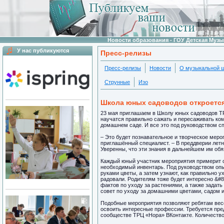
Новости образования - ГОУ Детская Муз
У нас публикуются
Пресс-релизы
Пресс-релизы
Новости
О музыкальной 
Струнные
Изо
Школа юных садоводов откроется
23 мая приглашаем в Школу юных садоводов ТР
научатся правильно сажать и пересаживать ком
домашнем саде. И все это под руководством с
– Это будет познавательное и творческое меро
приглашённый специалист. – В преддверии летн
Уверенны, что эти знания в дальнейшем им обя
Каждый юный участник мероприятия примерит с
необходимый инвентарь. Под руководством опы
руками цветы, а затем узнают, как правильно 
радовали. Родителям тоже будет интересно &#8
фактов по уходу за растениями, а также зада
совет по уходу за домашними цветами, садом 
Подобные мероприятия позволяют ребятам весе
освоить интересные профессии. Требуется пре
сообществе ТРЦ «Нора» ВКонтакте. Количество