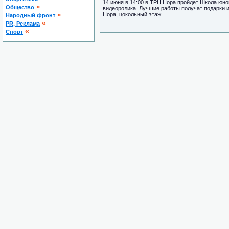
14 июня в 14:00 в ТРЦ Нора пройдет Школа юног
«
Общество
видеоролика. Лучшие работы получат подарки 
«
Нора, цокольный этаж.
Народный фронт
«
PR, Реклама
«
Спорт