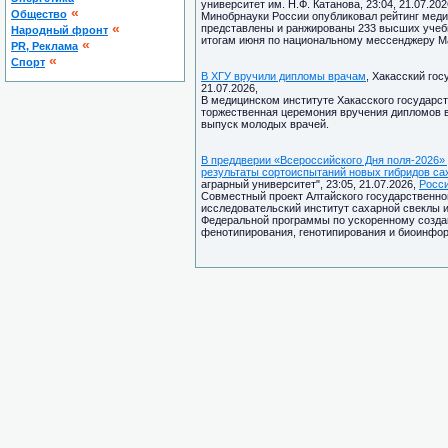
университет им. Н.Ф. Катанова, 23:04, 21.07.202
«
Общество
Минобрнауки России опубликовал рейтинг медий
«
представлены и ранжированы 233 высших учеб
Народный фронт
итогам июня по национальному мессенджеру Ма
«
PR, Реклама
«
Спорт
В ХГУ вручили дипломы врачам
, Хакасский гос
21.07.2026,
В медицинском институте Хакасского государст
торжественная церемония вручения дипломов в
выпуск молодых врачей.
В преддверии «Всероссийского Дня поля-2026»
результаты сортоиспытаний новых гибридов са
аграрный университет", 23:05, 21.07.2026,
Росс
Совместный проект Алтайского государственног
исследовательский институт сахарной свеклы и
Федеральной программы по ускоренному создан
фенотипирования, генотипирования и биоинфор