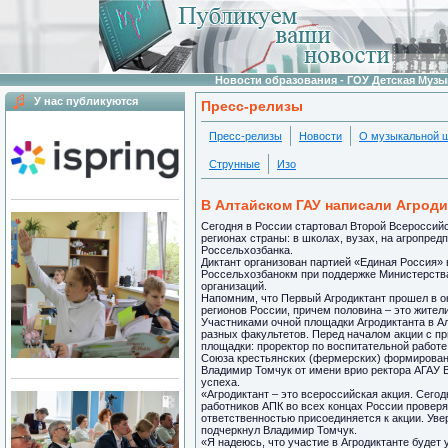
Новости образования - ГОУ Детская Муз
У нас публикуются
Пресс-релизы
Пресс-релизы
Новости
О музыкальной 
Струнные
Изо
В Алтайском ГАУ написали Агроди
Сегодня в России стартовал Второй Всероссийск
регионах страны: в школах, вузах, на агропре
Россельхозбанка.
Диктант организован партией «Единая Россия» 
Россельхозбанокм при поддержке Министерств
организаций.
Напомним, что Первый Агродиктант прошел в окт
регионов России, причем половина – это жители
Участниками очной площадки Агродиктанта в Ал
разных факультетов. Перед началом акции с п
площадки: проректор по воспитательной работ
Союза крестьянских (фермерских) формировани
Владимир Томчук от имени врио ректора АГАУ 
успеха.
«Агродиктант – это всероссийская акция. Сего
работников АПК во всех концах России проверя
ответственностью присоединяется к акции. Увер
подчеркнул Владимир Томчук.
«Я надеюсь, что участие в Агродиктанте будет 