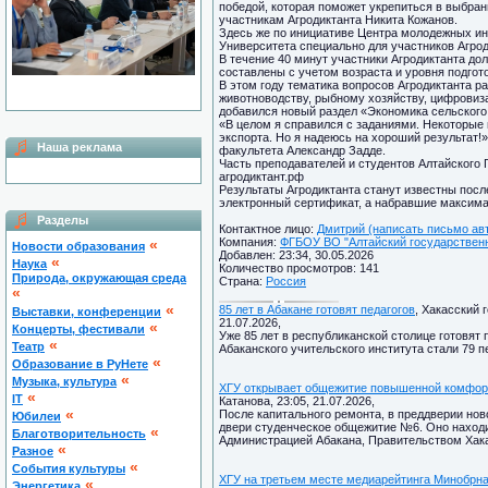
победой, которая поможет укрепиться в выбран
участникам Агродиктанта Никита Кожанов.
Здесь же по инициативе Центра молодежных и
Университета специально для участников Агрод
В течение 40 минут участники Агродиктанта до
составлены с учетом возраста и уровня подгот
В этом году тематика вопросов Агродиктанта р
животноводству, рыбному хозяйству, цифровиза
добавился новый раздел «Экономика сельского
«В целом я справился с заданиями. Некоторые
экспорта. Но я надеюсь на хороший результат!
Наша реклама
факультета Александр Задде.
Часть преподавателей и студентов Алтайского 
агродиктант.рф
Результаты Агродиктанта станут известны посл
электронный сертификат, а набравшие максима
Разделы
Контактное лицо:
Дмитрий (написать письмо ав
Компания:
ФГБОУ ВО "Алтайский государственн
«
Новости образования
Добавлен: 23:34, 30.05.2026
«
Наука
Количество просмотров: 141
Природа, окружающая среда
Страна:
Россия
«
«
85 лет в Абакане готовят педагогов
, Хакасский 
Выставки, конференции
21.07.2026,
«
Концерты, фестивали
Уже 85 лет в республиканской столице готовят
«
Театр
Абаканского учительского института стали 79 пе
«
Образование в РуНете
«
Музыка, культура
ХГУ открывает общежитие повышенной комфор
«
IT
Катанова, 23:05, 21.07.2026,
«
После капитального ремонта, в преддверии нов
Юбилеи
двери студенческое общежитие №6. Оно находи
«
Благотворительность
Администрацией Абакана, Правительством Хака
«
Разное
«
Cобытия культуры
ХГУ на третьем месте медиарейтинга Минобрн
«
Энергетика