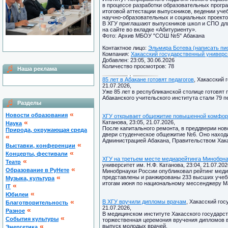
в процессе разработки образовательных прогр
итоговой аттестации выпускников, ведении учеб
научно-образовательных и социальных проекто
В ХГУ приглашают выпускников школ и СПО дл
на сайте во вкладке «Абитуриенту».
Фото: Архив МБОУ "СОШ №5" Абакана
Контактное лицо:
Эльмира Ботева (написать пи
Компания:
Хакасский государственный универси
Добавлен: 23:05, 30.06.2026
Количество просмотров: 78
Наша реклама
85 лет в Абакане готовят педагогов
, Хакасский 
21.07.2026,
Уже 85 лет в республиканской столице готовят
Абаканского учительского института стали 79 пе
Разделы
«
Новости образования
ХГУ открывает общежитие повышенной комфор
«
Катанова, 23:05, 21.07.2026,
Наука
После капитального ремонта, в преддверии нов
Природа, окружающая среда
двери студенческое общежитие №6. Оно находи
«
Администрацией Абакана, Правительством Хака
«
Выставки, конференции
«
Концерты, фестивали
ХГУ на третьем месте медиарейтинга Минобрн
«
Театр
университет им. Н.Ф. Катанова, 23:04, 21.07.202
«
Образование в РуНете
Минобрнауки России опубликовал рейтинг медий
«
представлены и ранжированы 233 высших учеб
Музыка, культура
итогам июня по национальному мессенджеру Ма
«
IT
«
Юбилеи
«
В ХГУ вручили дипломы врачам
, Хакасский гос
Благотворительность
21.07.2026,
«
Разное
В медицинском институте Хакасского государст
«
Cобытия культуры
торжественная церемония вручения дипломов в
«
выпуск молодых врачей.
Энергетика