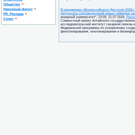
«
Общество
«
Народный фронт
В преддверии «Всероссийского Дня поля-2026»
«
результаты сортоиспытаний новых гибридов са
PR, Реклама
аграрный университет", 23:05, 21.07.2026,
Росс
«
Спорт
Совместный проект Алтайского государственног
исследовательский институт сахарной свеклы и
Федеральной программы по ускоренному создан
фенотипирования, генотипирования и биоинфор