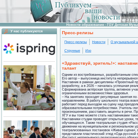
Новости образования - ГОУ Детская Муз
У нас публикуются
Пресс-релизы
Пресс-релизы
Новости
О музыкальной 
Струнные
Изо
«Здравствуй, зритель!»: наставн
талант
Одним из востребованных, разработанным специ
Его автор – выпускница института непрерывног
Наставник в рамках дисциплины «Проектный пр
разработку, а в 2026 – началась успешная реа
Сформирована актёрская труппа, активное уча
ограниченными возможностями здоровья.
– На занятиях проходят регулярные занятия по 
направлениям. В работу школьного театра вовле
работают перед выходом на сцену над преодол
образовательными потребностями. Учитель-ло
произношением, расставить акценты в речи. Пр
ХГУ и вы тоже можете стать наставниками таки
Наставники студии проводят открытые уроки, т
обучающихся. Также театральная студия «Расс
движении на муниципальном и региональном уров
театрализованных постановок «Живая сцена»,
представили пластический этюд «Ода русской 
Институт непрерывного педагогического образо