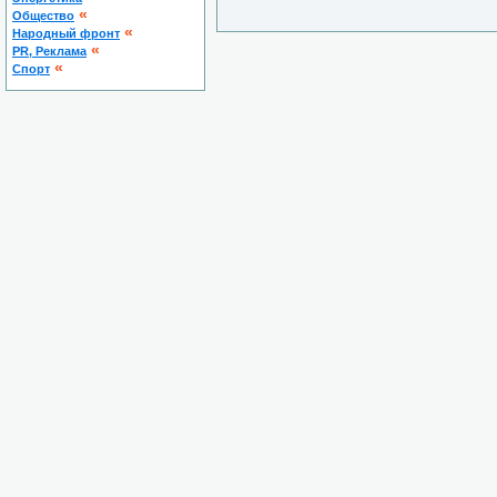
«
Общество
«
Народный фронт
«
PR, Реклама
«
Спорт