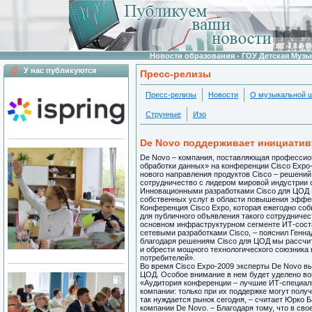
Новости образования - ГОУ Детская Муз
У нас публикуются
Пресс-релизы
Пресс-релизы
Новости
О музыкальной 
Струнные
Изо
De Novo поддерживает инициатив
De Novo – компания, поставляющая профессио
обработки данных» на конференции Cisco Expo-
нового направления продуктов Cisco – решений
сотрудничество с лидером мировой индустрии 
Инновационными разработками Cisco для ЦОД 
собственных услуг в области повышения эффе
Конференция Cisco Expo, которая ежегодно со
для публичного объявления такого сотрудниче
основном инфраструктурном сегменте ИТ-соста
сетевыми разработками Cisco, – пояснил Генна
благодаря решениям Cisco для ЦОД мы рассчи
и обрести мощного технологического союзника
потребителей».
Во время Cisco Expo-2009 эксперты De Novo в
ЦОД. Особое внимание в нем будет уделено во
«Аудитория конференции – лучшие ИТ-специал
компании: только при их поддержке могут полу
так нуждается рынок сегодня, – считает Юрко 
компании De Novo. – Благодаря тому, что в св