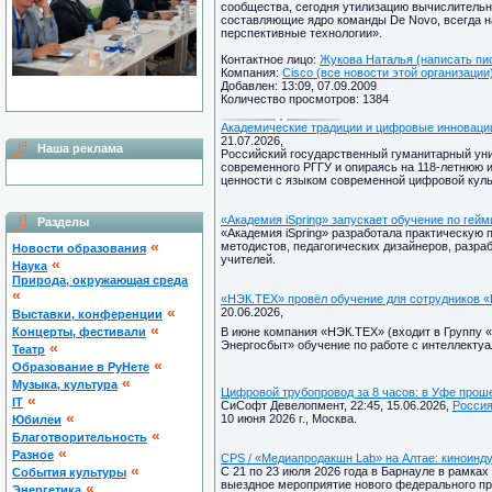
сообщества, сегодня утилизацию вычислительн
составляющие ядро команды De Novo, всегда н
перспективные технологии».
Контактное лицо:
Жукова Наталья (написать пи
Компания:
Cisco (все новости этой организации
Добавлен: 13:09, 07.09.2009
Количество просмотров: 1384
Академические традиции и цифровые инноваци
21.07.2026,
Наша реклама
Российский государственный гуманитарный уни
современного РГГУ и опираясь на 118-летнюю 
ценности с языком современной цифровой куль
«Академия iSpring» запускает обучение по гей
Разделы
«Академия iSpring» разработала практическую
«
методистов, педагогических дизайнеров, разра
Новости образования
учителей.
«
Наука
Природа, окружающая среда
«
«НЭК.ТЕХ» провёл обучение для сотрудников 
«
20.06.2026,
Выставки, конференции
«
Концерты, фестивали
В июне компания «НЭК.ТЕХ» (входит в Группу 
Энергосбыт» обучение по работе с интеллект
«
Театр
«
Образование в РуНете
«
Музыка, культура
Цифровой трубопровод за 8 часов: в Уфе прош
«
IT
СиСофт Девелопмент, 22:45, 15.06.2026,
Росси
«
10 июня 2026 г., Москва.
Юбилеи
«
Благотворительность
«
Разное
CPS / «Медиапродакшн Lab» на Алтае: киноинду
«
С 21 по 23 июля 2026 года в Барнауле в рамка
Cобытия культуры
выездное мероприятие нового федерального пр
«
Энергетика