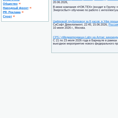
20.06.2026,
«
Общество
В июне компания «НЭК.ТЕХ» (входит в Группу 
«
Народный фронт
Энергосбыт» обучение по работе с интеллект
«
PR, Реклама
«
Спорт
Цифровой трубопровод за 8 часов: в Уфе прош
СиСофт Девелопмент, 22:45, 15.06.2026,
Росси
10 июня 2026 г., Москва.
CPS / «Медиапродакшн Lab» на Алтае: киноинду
С 21 по 23 июля 2026 года в Барнауле в рамка
выездное мероприятие нового федерального пр