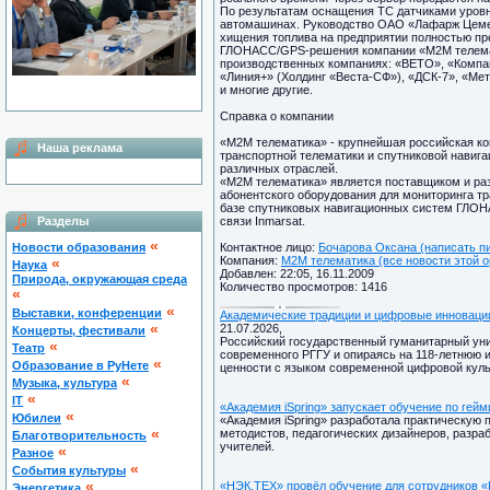
По результатам оснащения ТС датчиками уровн
автомашинах. Руководство ОАО «Лафарж Цеме
хищения топлива на предприятии полностью пр
ГЛОНАСС/GPS-решения компании «М2М телемат
производственных компаниях: «ВЕТО», «Компан
«Линия+» (Холдинг «Веста-СФ»), «ДСК-7», «Ме
и многие другие.
Справка о компании
«М2М телематика» - крупнейшая российская к
Наша реклама
транспортной телематики и спутниковой навиг
различных отраслей.
«М2М телематика» является поставщиком и ра
абонентского оборудования для мониторинга т
базе спутниковых навигационных систем ГЛОН
Разделы
связи Inmarsat.
«
Новости образования
Контактное лицо:
Бочарова Оксана (написать п
Компания:
M2M телематика (все новости этой о
«
Наука
Добавлен: 22:05, 16.11.2009
Природа, окружающая среда
Количество просмотров: 1416
«
«
Выставки, конференции
Академические традиции и цифровые инноваци
«
21.07.2026,
Концерты, фестивали
Российский государственный гуманитарный уни
«
Театр
современного РГГУ и опираясь на 118-летнюю 
«
Образование в РуНете
ценности с языком современной цифровой куль
«
Музыка, культура
«
IT
«Академия iSpring» запускает обучение по гей
«
Юбилеи
«Академия iSpring» разработала практическую
«
методистов, педагогических дизайнеров, разра
Благотворительность
учителей.
«
Разное
«
Cобытия культуры
«
«НЭК.ТЕХ» провёл обучение для сотрудников 
Энергетика