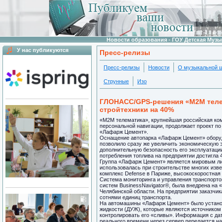
Новости образования - ГОУ Детская Муз
У нас публикуются
Пресс-релизы
Пресс-релизы
Новости
О музыкальной 
Струнные
Изо
ГЛОНАСС/GPS-решения «М2М теле
стройтехники на 40%
«М2М телематика», крупнейшая российская ком
персональной навигации, продолжает проект п
«Лафарж Цемент».
Оснащение автопарка «Лафарж Цемент» оборуд
позволило сразу же увеличить экономическую 
дополнительную безопасность его эксплуатаци
потребления топлива на предприятии достигла 
Группа «Лафарж Цемент» является мировым ли
использовалась при строительстве многих изве
комплекс Defense в Париже, высокоскоростная 
Система мониторинга и управления транспорто
систем BusinessNavigator®, была внедрена на 
Челябинской области. На предприятии заказчи
сотнями единиц транспорта.
На автомашины «Лафарж Цемент» было установ
жидкости (ДУЖ), которые являются источником
контролировать его «сливы». Информация с дат
реального времени через сервер передается на