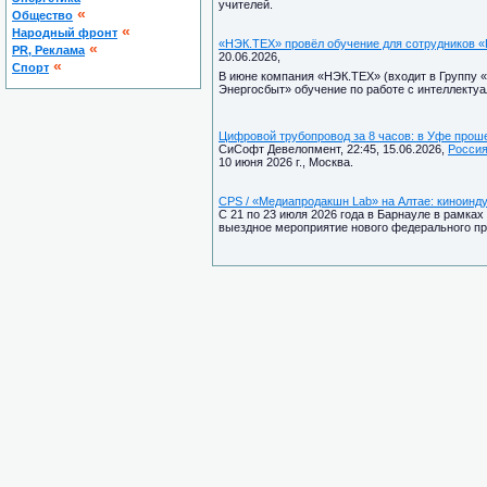
учителей.
«
Общество
«
Народный фронт
«НЭК.ТЕХ» провёл обучение для сотрудников 
«
PR, Реклама
20.06.2026,
«
Спорт
В июне компания «НЭК.ТЕХ» (входит в Группу 
Энергосбыт» обучение по работе с интеллект
Цифровой трубопровод за 8 часов: в Уфе прош
СиСофт Девелопмент, 22:45, 15.06.2026,
Росси
10 июня 2026 г., Москва.
CPS / «Медиапродакшн Lab» на Алтае: киноинду
С 21 по 23 июля 2026 года в Барнауле в рамка
выездное мероприятие нового федерального пр