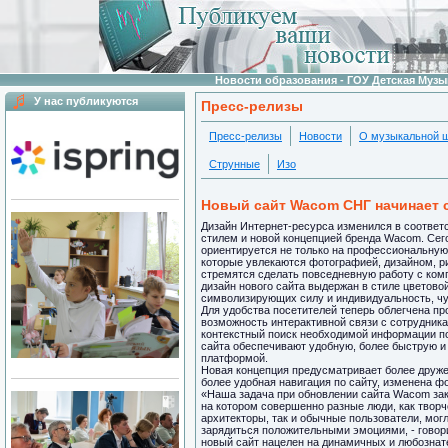
Новости образования - ГОУ Детская Муз
У нас публикуются
Пресс-релизы
Пресс-релизы
Новости
О музыкальной 
Струнные
Изо
Новый cайт Wacom СНГ начинает 
Дизайн Интернет-ресурса изменился в соотве
стилем и новой концепцией бренда Wacom. Сег
ориентируется не только на профессиональную
которые увлекаются фотографией, дизайном, 
стремятся сделать повседневную работу с ком
дизайн нового сайта выдержан в стиле цветово
символизирующих силу и индивидуальность, чу
Для удобства посетителей теперь облегчена пр
возможность интерактивной связи с сотрудник
контекстный поиск необходимой информации п
сайта обеспечивают удобную, более быструю и 
платформой.
Новая концепция предусматривает более друже
более удобная навигация по сайту, изменена ф
«Наша задача при обновлении сайта Wacom зак
на котором совершенно разные люди, как твор
архитекторы, так и обычные пользователи, мог
зарядиться положительными эмоциями, - гово
новый сайт нацелен на динамичных и любознате