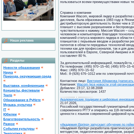
пользоваться всеми преимуществами новых те
Справка о компании
Компания Wacom, мировой лидер в разработке 
дисплеев, была образована в 1983 году в Япон
дистрибьюторскую деятельность более чем в 1
планшет с высоким разрешением и беспроводно
чувствительное к нажиму. Миссия Wacom – соз
человеком и компьютером благодаря технологи
компанией статуса мирового лидера в области
Наша реклама
планшетов с перьевым вводом и разработки р
патентов в области передовых технологий вво
техники как для профессионалов, так и для д
пользователей в Европе, Северной Америке и 
составляет 80 %.
Разделы
За дополнительной информацией, пожалуйста,
По телефонам: (495) 970−15−60; (495) 970−15−
«
Новости образования
Факс: (495) 970−15−62
«
Наука
Моб.: 8-(926) 676−1012 или по электронной поч
Природа, окружающая среда
«
Контактное лицо:
Виктория Абрамова (написать
Компания:
Wacom (все новости этой организаци
«
Выставки, конференции
Добавлен: 23:17, 12.08.2008
«
Концерты, фестивали
Количество просмотров: 1437
«
Театр
«
Академические традиции и цифровые инноваци
Образование в РуНете
21.07.2026,
«
Музыка, культура
Российский государственный гуманитарный уни
«
IT
современного РГГУ и опираясь на 118-летнюю 
«
ценности с языком современной цифровой куль
Юбилеи
«
Благотворительность
«
Разное
«Академия iSpring» запускает обучение по гей
«
«Академия iSpring» разработала практическую
Cобытия культуры
методистов, педагогических дизайнеров, разра
«
Энергетика