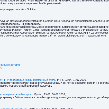
ftline Cloud Services путем маркетинговых активностей. Так, в мае-июне успешно пр
rvices скидку на весь перечень SaaS-приложений.
ционирует на сайте Softline.
– ведущая международная компания в сфере лицензирования программного обеспечения 
кой поддержкам, IT-аутсорсингу.
3000 производителей программного обеспечения. Softline имеет авторизацию и высши
Symantec Platinum Partner, Citrix Platinum Solution Advisor, VMware VIP Enterprise Partner,
Platinum Partner, Adobe Silver Solution Partner, Autodesk Gold Partner, ABBY Large Reseller
e можно получить на корпоративных сайтах: www.softlinegroup.com и www.softline.ru.
 письмо автору)
и)
и: РГГУ представил новый фирменный стиль
, РГГУ, 23:04, 21.07.2026,
верситет представляет новое визуальное лицо. К 35-летию современного РГГУ и опир
 языком современной цифровой культуры.
мификации в онлайн-курсах
, iSpring, 23:05, 30.06.2026,
программу «Геймификация в онлайн-курсах» для методистов, педагогических дизайнер