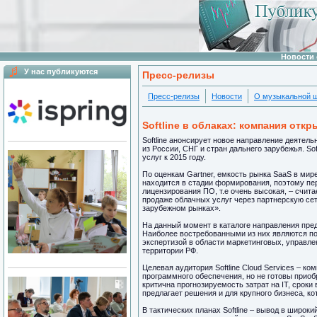
Новости 
У нас публикуются
Пресс-релизы
Пресс-релизы
Новости
О музыкальной 
Softline в облаках: компания откры
Softline анонсирует новое направление деятель
из России, СНГ и стран дальнего зарубежья. So
услуг к 2015 году.
По оценкам Gartner, емкость рынка SaaS в мире
находится в стадии формирования, поэтому персп
лицензирования ПО, т.е очень высокая, – считае
продаже облачных услуг через партнерскую сет
зарубежном рынках».
На данный момент в каталоге направления пре
Наиболее востребованными из них являются почт
экспертизой в области маркетинговых, управле
территории РФ.
Целевая аудитория Softline Cloud Services – к
программного обеспечения, но не готовы приоб
критична прогнозируемость затрат на IT, сроки
предлагает решения и для крупного бизнеса, к
В тактических планах Softline – вывод в широк