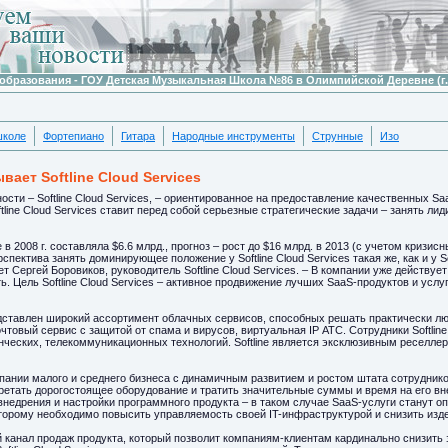
образования - ГОУ Детская Музыкальная Школа №86 в Олимпийской Деревне (г.
школе
Фортепиано
Гитара
Народные инструменты
Струнные
Изо
вает Softline Cloud Services
ности – Softline Cloud Services, – ориентированное на предоставление качественных 
ftline Cloud Services ставит перед собой серьезные стратегические задачи – занять л
 в 2008 г. составляла $6.6 млрд., прогноз – рост до $16 млрд. в 2013 (с учетом кризи
ектива занять доминирующее положение у Softline Cloud Services такая же, как и у So
т Сергей Боровиков, руководитель Softline Cloud Services. – В компании уже действуе
ь. Цель Softline Cloud Services – активное продвижение лучших SaaS-продуктов и усл
дставлен широкий ассортимент облачных сервисов, способных решать практически люб
овый сервис с защитой от спама и вирусов, виртуальная IP АТС. Сотрудники Softline 
нческих, телекоммуникационных технологий. Softline является эксклюзивным реселлер
омпании малого и среднего бизнеса с динамичным развитием и ростом штата сотрудник
ретать дорогостоящее оборудование и тратить значительные суммы и время на его вн
 внедрения и настройки программного продукта – в таком случае SaaS-услуги станут оп
оторому необходимо повысить управляемость своей IT-инфраструктурой и снизить изд
ий канал продаж продукта, который позволит компаниям-клиентам кардинально снизить 