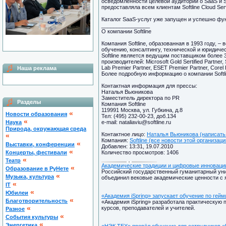
осведомленности целевой аудитории о SaaS и So
предоставляла всем клиентам Softline Cloud Se
Каталог SaaS-услуг уже запущен и успешно функ
________________
О компании Softline
Компания Softline, образованная в 1993 году, 
обучению, консалтингу, технической и юридичес
Softline является ведущим поставщиком более 
производителей: Microsoft Gold Sertified Partner, 
Lab Premier Partner, ESET Premier Partner, Corel 
Наша реклама
Более подробную информацию о компании Softlin
Контактная информация для прессы:
Наталья Вьюникова
Заместитель директора по PR
Разделы
Компания Softline
119991 Москва, ул. Губкина, д.8
«
Новости образования
Тел: (495) 232-00-23, доб.134
«
Наука
e-mail: nataliaviu@softline.ru
Природа, окружающая среда
Контактное лицо:
Наталья Вьюникова (написать
«
Компания:
Softline (все новости этой организаци
«
Выставки, конференции
Добавлен: 13:31, 19.07.2010
«
Концерты, фестивали
Количество просмотров: 1406
«
Театр
Академические традиции и цифровые инноваци
«
Образование в РуНете
Российский государственный гуманитарный уни
«
Музыка, культура
объединил вековые академические ценности с
«
IT
«
Юбилеи
«Академия iSpring» запускает обучение по гей
«
Благотворительность
«Академия iSpring» разработала практическую 
«
курсов, преподавателей и учителей.
Разное
«
Cобытия культуры
«
Энергетика