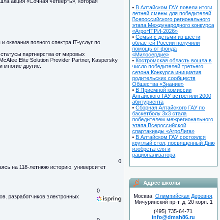
ошла акция «Сочная четверть», которая
•
В Алтайском ГАУ повели итоги
летней смены для победителей
Всероссийского регионального
этапа Международного конкурса
«АгроНТРИ-2026»
•
Семьи с детьми из шести
и оказания полного спектра IT-услуг по
областей России получили
помощь от фонда
е статусы партнерства от мировых
«Милосердие»
 McAfee Elite Solution Provider Partner, Kaspersky
•
Костромская область вошла в
 и многие другие.
число победителей третьего
сезона Конкурса инициатив
родительских сообществ
Общества «Знание»
•
В Приемной комиссии
Алтайского ГАУ встретили 2000
абитуриента
•
Сборная Алтайского ГАУ по
баскетболу 3х3 стала
победителем межрегионального
этапа Всероссийской
спартакиады «АгроЛига»
•
В Алтайском ГАУ состоялся
круглый стол, посвященный Дню
изобретателя и
рационализатора
0
аясь на 118-летнюю историю, университет
Адрес школы
0
Москва,
Олимпийская Деревня
,
ов, разработчиков электронных
Мичуринский пр-т, д. 20 корп. 1
(495) 735-64-71
info@dmsh86.ru