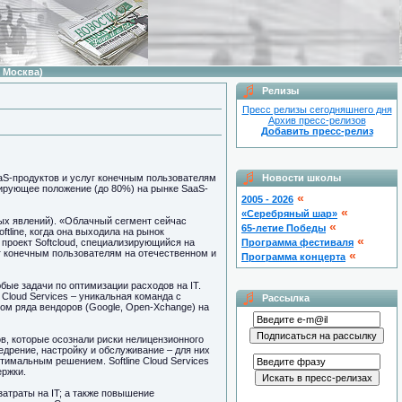
 Москва)
Релизы
Пресс релизы сегодняшнего дня
Архив пресс-релизов
Добавить пресс-релиз
SaaS-продуктов и услуг конечным пользователям
Новости школы
идирующее положение (до 80%) на рынке SaaS-
«
2005 - 2026
«
«Серебряный шар»
сных явлений). «Облачный сегмент сейчас
«
65-летие Победы
ftline, когда она выходила на рынок
«
т проект Softcloud, специализирующийся на
Программа фестиваля
уг конечным пользователям на отечественном и
«
Программа концерта
ые задачи по оптимизации расходов на IT.
Cloud Services – уникальная команда с
Рассылка
ом ряда вендоров (Google, Open-Xchange) на
ов, которые осознали риски нелицензионного
едрение, настройку и обслуживание – для них
тимальным решением. Softline Cloud Services
ержки.
затраты на IT; а также повышение