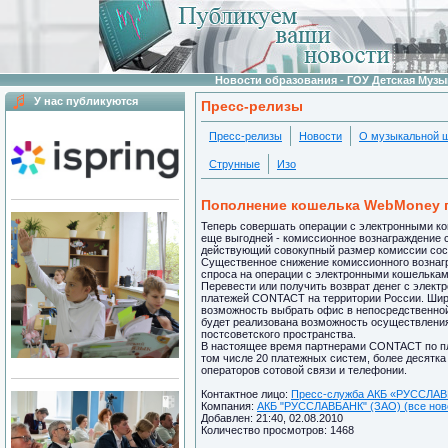
Новости образования - ГОУ Детская Муз
У нас публикуются
Пресс-релизы
Пресс-релизы
Новости
О музыкальной 
Струнные
Изо
Пополнение кошелька WebMoney 
Теперь совершать операции с электронными 
еще выгодней - комиссионное вознаграждение с 
действующий совокупный размер комиссии сост
Существенное снижение комиссионного вознагр
спроса на операции с электронными кошелька
Перевести или получить возврат денег с элек
платежей CONTACT на территории России. Шир
возможность выбрать офис в непосредственной 
будет реализована возможность осуществлени
постсоветского пространства.
В настоящее время партнерами CONTACT по пла
том числе 20 платежных систем, более десятка
операторов сотовой связи и телефонии.
Контактное лицо:
Пресс-служба АКБ «РУССЛАВБ
Компания:
АКБ "РУССЛАВБАНК" (ЗАО) (все ново
Добавлен: 21:40, 02.08.2010
Количество просмотров: 1468