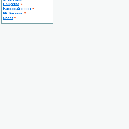
«
Общество
«
Народный фронт
«
PR, Реклама
«
Спорт