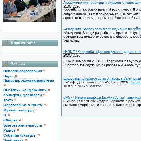
Академические традиции и цифровые инноваци
21.07.2026,
Российский государственный гуманитарный уни
современного РГГУ и опираясь на 118-летнюю 
ценности с языком современной цифровой куль
«Академия iSpring» запускает обучение по гей
«Академия iSpring» разработала практическую
методистов, педагогических дизайнеров, разра
учителей.
Наша реклама
«НЭК.ТЕХ» провёл обучение для сотрудников 
20.06.2026,
В июне компания «НЭК.ТЕХ» (входит в Группу 
Разделы
Энергосбыт» обучение по работе с интеллект
«
Новости образования
«
Наука
Цифровой трубопровод за 8 часов: в Уфе прош
Природа, окружающая среда
СиСофт Девелопмент, 22:45, 15.06.2026,
Росси
«
10 июня 2026 г., Москва.
«
Выставки, конференции
«
Концерты, фестивали
CPS / «Медиапродакшн Lab» на Алтае: киноинду
«
Театр
С 21 по 23 июля 2026 года в Барнауле в рамка
«
выездное мероприятие нового федерального пр
Образование в РуНете
«
Музыка, культура
«
IT
«
Юбилеи
«
Благотворительность
«
Разное
«
Cобытия культуры
«
Энергетика