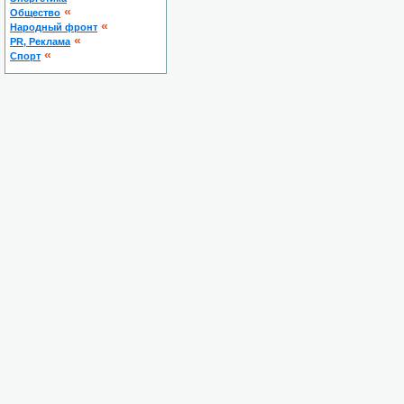
«
Общество
«
Народный фронт
«
PR, Реклама
«
Спорт