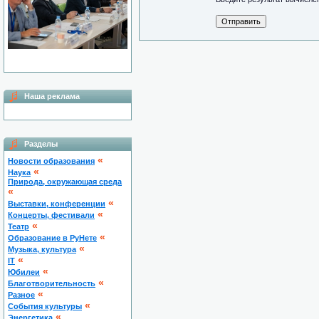
Наша реклама
Разделы
«
Новости образования
«
Наука
Природа, окружающая среда
«
«
Выставки, конференции
«
Концерты, фестивали
«
Театр
«
Образование в РуНете
«
Музыка, культура
«
IT
«
Юбилеи
«
Благотворительность
«
Разное
«
Cобытия культуры
«
Энергетика