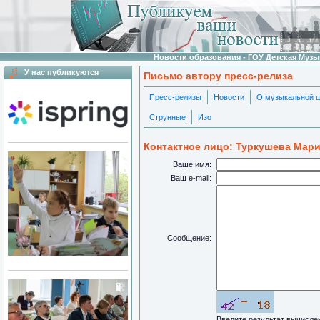
Новости образования - ГОУ Детская Муз
У нас публикуются
Письмо автору пресс-релиза
Пресс-релизы
Новости
О музыкальной 
Струнные
Изо
Контактное лицо: Туркушева Мар
Ваше имя:
Ваш e-mail:
Сообщение:
Введите результат вычисл