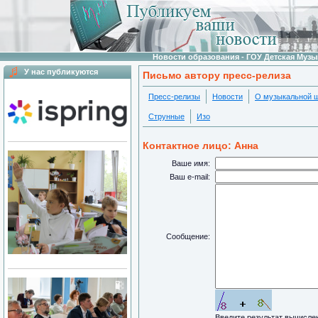
Новости образования - ГОУ Детская Муз
У нас публикуются
Письмо автору пресс-релиза
Пресс-релизы
Новости
О музыкальной 
Струнные
Изо
Контактное лицо: Анна
Ваше имя:
Ваш e-mail:
Сообщение:
Введите результат вычисл