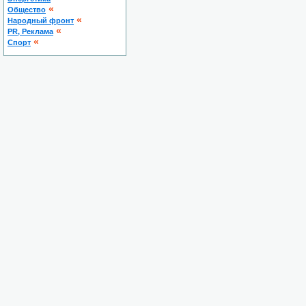
«
Общество
«
Народный фронт
«
PR, Реклама
«
Спорт