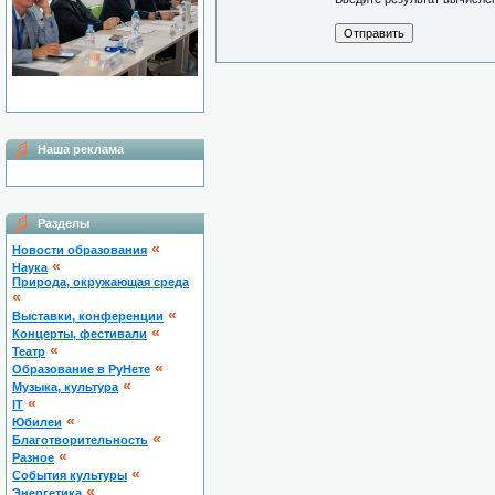
Наша реклама
Разделы
«
Новости образования
«
Наука
Природа, окружающая среда
«
«
Выставки, конференции
«
Концерты, фестивали
«
Театр
«
Образование в РуНете
«
Музыка, культура
«
IT
«
Юбилеи
«
Благотворительность
«
Разное
«
Cобытия культуры
«
Энергетика