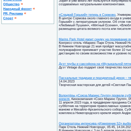
Зори» и уже много лет пользуется популярност
«
Общество
создаваемых натуральными компонентами.
«
Народный фронт
«
PR, Реклама
«Сладкий Горький» теперь в Сормово
, Универм
«
Спорт
В центре Сормова около главного входа в уни
Горький» с литературным уклоном. Об этом гово
«Любимый Пушкин», «Мятный Есенин», «Влюбле
размещена цитата великого поэта или писателя
Marins Park Hotel дарит скидку на проживание
Конгресс-отель «Маринс Парк Отель Нижний Нов
В Нижнем Новгороде 21 мая пройдет масштабный
полумарафоне принимает участие более 10 тыс
дистанцию по своим возможностям и уровню подг
Дуэт трубы и саксофона на «Музыкальной пятн
Дуэт Vintage duo подарит своё творчество посе
Пасхальные традиции и праздничный декор – т
14.04.2023
Творческая мастерская для детей «Светлая Па
Волонтёры «Союза Маринс Групп» провели субб
кремля
, Кинокомпания «Союз Маринс Групп», 05
11 апреля 2023 года, в преддверии праздника 
субботник на территории православных храмов 
манеже и Михайло-Архангельского собора. Суб
комплекса Нижегородского кремля иерея Андре
Организаторы интенсива «Измерение 52» выбрал
Парк Отель Нижний Новгород», 05:45, 14.04.202
В Нижнем Новгороде с 3 по 5 апреля прошёл п