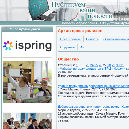
Новости образования - ГОУ Детская Муз
У нас публикуются
Архив пресс-релизов
Пресс-релизы
Новости
О музыкальной 
Струнные
Изо
Общество
Страницы:
1
……
23
24
25
26
27
28
29
30
31
…
«Майская погода» ожидается в ТРЦ «Нора» – к
27.04.2023
В торгово-развлекательном центре «Нора» май
Ударно потрудились добровольцы «Союза Марин
«Союз Маринс Групп», 22:57, 27.04.2023
Последняя неделя Великого поста самая строга
Страстные дни держат даже те, кому не удалос
Добровольцы очистили территорию вокруг Храм
Маринс Групп», 22:55, 27.04.2023
12 апреля добровольцы «Союза Маринс Групп» 
Церкви Казанской иконы Божией Матери, котор
съезде.