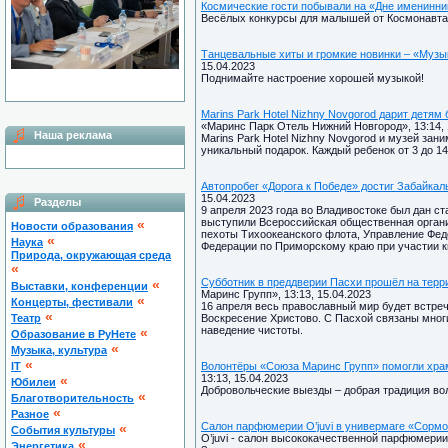
Космические гости побывали на «Дне именинни
Весёлых конкурсы для малышей от Космонавта
Танцевальные хиты и громкие новинки – «Муз
15.04.2023
Поднимайте настроение хорошей музыкой!
Marins Park Hotel Nizhny Novgorod дарит детям
«Маринс Парк Отель Нижний Новгород», 13:14, 
Наша реклама
Marins Park Hotel Nizhny Novgorod и музей зан
уникальный подарок. Каждый ребенок от 3 до 1
Автопробег «Дорога к Победе» достиг Забайкал
15.04.2023
Разделы
9 апреля 2023 года во Владивостоке был дан ст
выступили Всероссийская общественная орган
«
Новости образования
пехоты Тихоокеанского флота, Управление Фед
«
Наука
Федерации по Приморскому краю при участии 
Природа, окружающая среда
«
Субботник в преддверии Пасхи прошёл на терр
«
Выставки, конференции
Маринс Групп», 13:13, 15.04.2023
«
Концерты, фестивали
16 апреля весь православный мир будет встре
«
Театр
Воскресение Христово. С Пасхой связаны многи
наведение чистоты.
«
Образование в РуНете
«
Музыка, культура
«
IT
Волонтёры «Союза Маринс Групп» помогли храм
13:13, 15.04.2023
«
Юбилеи
Добровольческие выезды – добрая традиция во
«
Благотворительность
«
Разное
Салон парфюмерии O’juvi в универмаге «Сормо
«
Cобытия культуры
O’juvi - салон высококачественной парфюмерии
«
Энергетика