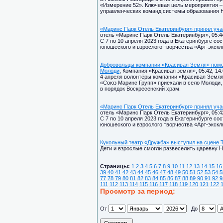
«Измерение 52». Ключевая цель мероприятия 
управленческих команд системы образования Н
«Маринс Парк Отель Екатеринбург» принял уча
отель «Маринс Парк Отель Екатеринбург», 05:44
С 7 по 10 апреля 2023 года в Екатеринбурге с
юношеского и взрослого творчества «Арт-экскл
Добровольцы компании «Красивая Земля» помог
Молоди
, Компания «Красивая земля», 05:42, 14
4 апреля волонтёры компании «Красивая Земля
«Союз Маринс Групп» приехали в село Молоди,
в порядок Воскресенский храм.
«Маринс Парк Отель Екатеринбург» принял уча
отель «Маринс Парк Отель Екатеринбург», 05:42
С 7 по 10 апреля 2023 года в Екатеринбурге с
юношеского и взрослого творчества «Арт-экскл
Кукольный театр «Дружба» выступил на сцене
Дети и взрослые смогли развеселить царевну Н
Страницы:
1
2
3
4
5
6
7
8
9
10
11
12
13
14
15
16
39
40
41
42
43
44
45
46
47
48
49
50
51
52
53
54
5
77
78
79
80
81
82
83
84
85
86
87
88
89
90
91
92
9
111
112
113
114
115
116
117
118
119
120
121
122
Просмотр за период:
От
До