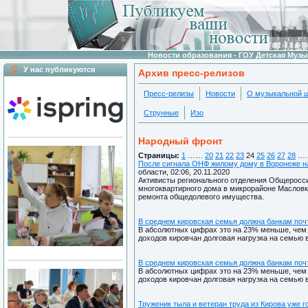
Новости образования - ГОУ Детская Муз
У нас публикуются
Архив пресс-релизов
Пресс-релизы
Новости
О музыкальной 
Струнные
Изо
Народный фронт
Страницы:
1
……
20
21
22
23
24
25
26
27
28
…
После сигнала ОНФ жилому дому в Воронеже 
области, 02:06, 20.11.2020
Активисты регионального отделения Общеросси
многоквартирного дома в микрорайоне Масловк
ремонта общедолевого имущества.
В среднем кировская семья должна банкам почт
В абсолютных цифрах это на 23% меньше, чем в
доходов кировчан долговая нагрузка на семью 
В среднем кировская семья должна банкам почт
В абсолютных цифрах это на 23% меньше, чем в
доходов кировчан долговая нагрузка на семью 
Труженик тыла и ветеран труда из Кирова уже г