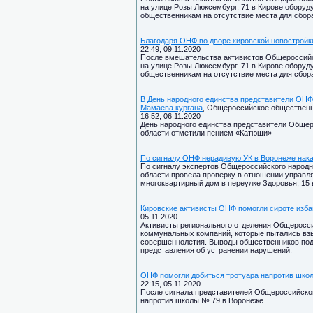
на улице Розы Люксембург, 71 в Кирове обору
общественникам на отсутствие места для сбор
Благодаря ОНФ во дворе кировской новостройк
22:49, 09.11.2020
После вмешательства активистов Общероссийск
на улице Розы Люксембург, 71 в Кирове обору
общественникам на отсутствие места для сбор
В День народного единства представители ОНФ
Мамаева кургана
, Общероссийское обществ
16:52, 06.11.2020
День народного единства представители Общер
области отметили пением «Катюши»
По сигналу ОНФ нерадивую УК в Воронеже нак
По сигналу экспертов Общероссийского народ
области провела проверку в отношении управ
многоквартирный дом в переулке Здоровья, 15 
Кировские активисты ОНФ помогли сироте изба
05.11.2020
Активисты регионального отделения Общеросси
коммунальных компаний, которые пытались взы
совершеннолетия. Выводы общественников под
представления об устранении нарушений.
ОНФ помогли добиться тротуара напротив шко
22:15, 05.11.2020
После сигнала представителей Общероссийског
напротив школы № 79 в Воронеже.