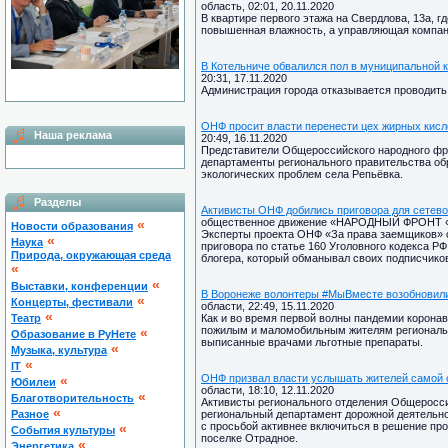
область, 02:01, 20.11.2020
В квартире первого этажа на Свердлова, 13а, г
повышенная влажность, а управляющая компан
В Котельниче обвалился пол в муниципальной к
20:31, 17.11.2020
Администрация города отказывается проводить
ОНФ просит власти перенести цех жирных кисл
Наша реклама
20:49, 16.11.2020
Представители Общероссийского народного фр
департаменты регионального правительства об
экологических проблем села Репьёвка.
Разделы
Активисты ОНФ добились приговора для сетево
общественное движение «НАРОДНЫЙ ФРОНТ «З
«
Новости образования
Эксперты проекта ОНФ «За права заемщиков» с
«
Наука
приговора по статье 160 Уголовного кодекса РФ
Природа, окружающая среда
блогера, который обманывал своих подписчико
«
«
Выставки, конференции
В Воронеже волонтеры #МыВместе возобновили
«
Концерты, фестивали
области, 22:49, 15.11.2020
«
Театр
Как и во время первой волны пандемии корона
пожилым и маломобильным жителям региональн
«
Образование в РуНете
выписанные врачами льготные препараты.
«
Музыка, культура
«
IT
ОНФ призвал власти услышать жителей самой 
«
Юбилеи
области, 18:10, 12.11.2020
«
Благотворительность
Активисты регионального отделения Общеросси
«
Разное
региональный департамент дорожной деятельн
с просьбой активнее включиться в решение пр
«
Cобытия культуры
поселке Отрадное.
«
Энергетика