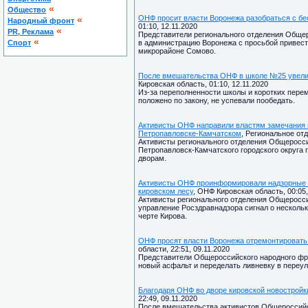
«
Общество
ОНФ просит власти Воронежа разобраться с бе
«
Народный фронт
01:10, 12.11.2020
«
PR, Реклама
Представители регионального отделения Обще
«
Спорт
в администрацию Воронежа с просьбой привест
микрорайоне Сомово.
После вмешательства ОНФ в школе №25 увелич
Кировская область, 01:10, 12.11.2020
Из-за переполненности школы и коротких перем
положено по закону, не успевали пообедать.
Активисты ОНФ направили властям замечания 
Петропавловске-Камчатском
, Региональное от
Активисты регионального отделения Общеросси
Петропавловск-Камчатского городского округа 
дворам.
Активисты ОНФ проинформировали надзорные о
кировском лесу
, ОНФ Кировская область, 00:05,
Активисты регионального отделения Общеросси
управление Росздравнадзора сигнал о нескольк
черте Кирова.
ОНФ просят власти Воронежа отремонтировать 
области, 22:51, 09.11.2020
Представители Общероссийского народного фро
новый асфальт и переделать ливневку в переул
Благодаря ОНФ во дворе кировской новостройк
22:49, 09.11.2020
После вмешательства активистов Общероссийск