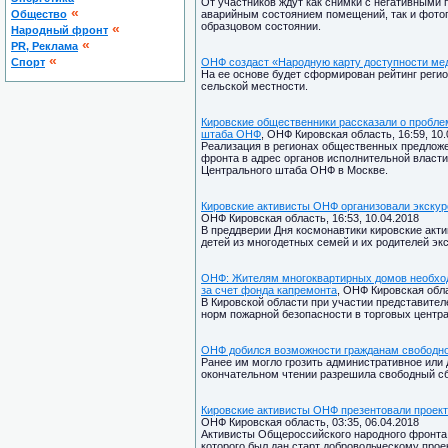
От участников ждут как снимки с негативными
«
Общество
аварийным состоянием помещений, так и фотог
образцовом состоянии.
«
Народный фронт
«
PR, Реклама
«
Спорт
ОНФ создаст «Народную карту доступности м
На ее основе будет сформирован рейтинг реги
сельской местности.
Кировские общественники рассказали о пробле
штаба ОНФ
, ОНФ Кировская область, 16:59, 10.
Реализация в регионах общественных предлож
фронта в адрес органов исполнительной власти
Центрального штаба ОНФ в Москве.
Кировские активисты ОНФ организовали экскур
ОНФ Кировская область, 16:53, 10.04.2018
В преддверии Дня космонавтики кировские акт
детей из многодетных семей и их родителей эк
ОНФ: Жителям многоквартирных домов необход
за счет фонда капремонта
, ОНФ Кировская обла
В Кировской области при участии представите
норм пожарной безопасности в торговых центра
ОНФ добился возможности гражданам свободно
Ранее им могло грозить административное или 
окончательном чтении разрешила свободный сб
Кировские активисты ОНФ презентовали проек
ОНФ Кировская область, 03:35, 06.04.2018
Активисты Общероссийского народного фронта п
которого был дан старт добровольческому прое