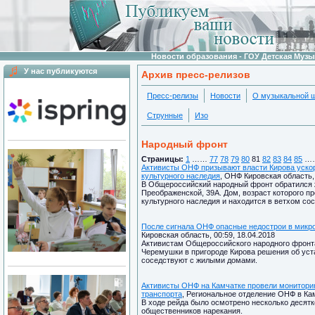
Новости образования - ГОУ Детская Муз
У нас публикуются
Архив пресс-релизов
Пресс-релизы
Новости
О музыкальной 
Струнные
Изо
Народный фронт
Страницы:
1
……
77
78
79
80
81
82
83
84
85
…
Активисты ОНФ призывают власти Кирова уско
культурного наследия
, ОНФ Кировская область, 
В Общероссийский народный фронт обратился ж
Преображенской, 39А. Дом, возраст которого п
культурного наследия и находится в ветхом сос
После сигнала ОНФ опасные недострои в микр
Кировская область, 00:59, 18.04.2018
Активистам Общероссийского народного фронт
Черемушки в пригороде Кирова решения об уст
соседствуют с жилыми домами.
Активисты ОНФ на Камчатке провели мониторин
транспорта
, Региональное отделение ОНФ в Кам
В ходе рейда было осмотрено несколько десятк
общественников нарекания.