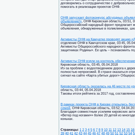
договорились о сотрудничестве с добровольче
помогать в реализации проектов ОНФ.
ОНФ запускает фотоконкурс абсурдных объявл
объявление!»
, ОНФ Кировская область, 03:51, 0
Общероссийский народный фронт предлагает ж
объявления, обнаруженные в поликлиниках, шко
Активисты ОНФ на Камчатке проводят акцию «Д
отделение ОНФ в Камчатском крае, 03:45, 05.04
Активисты Общероссийского народного фронта 
защитниках Родины». Ее цель – познакомить по
Активисты ОНФ взяли на контроль обеспечение
Кировская область, 03:45, 05.04.2018
Из-за проблем с водоотведением дорога к дере
полностью непроезжей. В страхе оказаться от
сигнал на сайте «Карта убитых дорог» Общерос
Кировская область оказалась на 46 месте по 
область, 03:44, 05.04.2018
Таковы итоги рейтинга за 2017 год, составле
В рамках проекта ОНФ в Кирове открылись бесп
семей
, ОНФ Кировская область, 03:52, 04.04.20
Благодаря совместным усилиям кировских акт
«Ветер под ногами»» более 20 детей из многод
коньках.
Страницы:
1
2
3
4
5
6
7
8
9
10
11
12
13
14
15
16
39
40
41
42
43
44
45
46
47
48
49
50
51
52
53
54
5