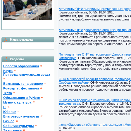
Активисты ОНФ выявили многочисленные дефек
Кировская область, 00:55, 18.04.2018
Помимо ям, трещин и раскопок коммунальных 
системную проблему некачественно заасфальт
Активисты ОНФ добиваются организации трансп
Кировская область, 18:35, 15.04.2018
Летом 2017 г. активисты регионального отделе
Наша реклама
помогли жителям нескольких деревень и садо
стоянками поездов на перегоне Лянгасово – По
По инициативе ОНФ на территории Дворца тво
композиция
, ОНФ Кировская область, 18:49, 12.
Разделы
Кировские активисты Общероссийского народн
благоустраивать территорию Дворца творчеств
«
Новости образования
комплексный проект благоустройства и заплани
«
Наука
Природа, окружающая среда
«
ОНФ в Кировской области попросил Росприродн
Слободском районе
, ОНФ Кировская область, 18
«
Выставки, конференции
Жители Слободского района Кировской област
«
Концерты, фестивали
работ, которые проводит одно из частных предп
«
Театр
«
Образование в РуНете
ОНФ: Из-за проблем с коммуникациями на ули
«
Музыка, культура
трещины льда
, ОНФ Кировская область, 18:46, 
«
IT
Ранее после сигнала кировских активистов Общ
застройщика микрорайона Зиновы решить пробл
«
Юбилеи
температур проблема достигла своего апогея и
«
Благотворительность
«
Разное
Фонд «Здоровье» объявляет фотоконкурс «Моя
«
Cобытия культуры
10.04.2018
«
Энергетика