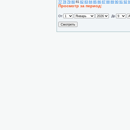
77
78
79
80
81
82
83
84
85
86
87
88
89
90
91
92
9
Просмотр за период:
От
До