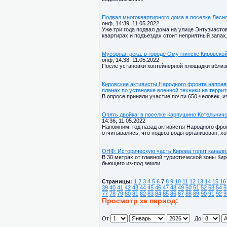
Подвал многоквартирного дома в поселке Лесно
онф, 14:39, 11.05.2022
Уже три года подвал дома на улице Энтузиастов
квартирах и подъездах стоит неприятный запах
Мусорная река: в городе Омутнинске Кировско
онф, 14:38, 11.05.2022
После установки контейнерной площадки вблизи
Кировские активисты Народного фронта направи
планах по установке военной техники на терри
В опросе приняли участие почти 650 человек, и
Опять двойка: в поселке Карпушино Котельничс
14:36, 11.05.2022
Напомним, год назад активисты Народного фрон
отчитывались, что подвоз воды организован, хо
ОНФ: Историческую часть Кирова топит канал
В 30 метрах от главной туристической зоны Ки
бьющего из-под земли.
Страницы:
1
2
3
4
5
6
7
8
9
10
11
12
13
14
15
16
39
40
41
42
43
44
45
46
47
48
49
50
51
52
53
54
5
77
78
79
80
81
82
83
84
85
86
87
88
89
90
91
92
9
Просмотр за период:
От
До