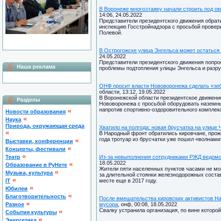
В Воронеже многоэтажку начали строить под о
14:06, 24.05.2022
Представители президентского движения обрат
инспекцию Госстройнадзора с просьбой провер
Полевой.
В Острогожске улица Энгельса может остаться 
24.05.2022
Представители президентского движения попр
Наша реклама
проблемы подтопления улицы Энгельса и разру
ОНФ просит власти Нововоронежа сделать «зеб
области, 13:12, 19.05.2022
В Воронежской области президентское движен
Разделы
Нововоронежа с просьбой оборудовать наземн
напротив спортивно-оздоровительного комплек
«
Новости образования
«
Наука
Природа, окружающая среда
Хватило на полгода: новая брусчатка на улице
«
В Народный фронт обратились кировчане, про
года тротуар из брусчатки уже пошел «волнами
«
Выставки, конференции
«
Концерты, фестивали
«
Театр
Из-за невыполнения сотрудниками РЖД ведомст
18.05.2022
«
Образование в РуНете
Жители пяти населенных пунктов часами не мог
«
Музыка, культура
за длительной стоянки железнодорожных состав
«
IT
месте еще в 2017 году.
«
Юбилеи
«
Благотворительность
После вмешательства кировских активистов На
«
Разное
мусора
, онф, 00:08, 18.05.2022
Свалку устранила организация, по вине которой
«
Cобытия культуры
«
Энергетика