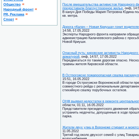
«
Общество
После вмешательства активистов Народного фр
предоставили благоустроенное жилье
, онф, 14:
«
Народный фронт
В канун Дня Победы Мария Петровна Юдина по
«
PR, Реклама
кв. метра.
«
Спорт
Дорога «Калач – Новая Криуша» гонит водителе
14:58, 17.05.2022
Эксперты Народного фронта направили обращен
администрацию Калачеевского района с просьбо
Новой Криуши.
Опасный путь: кировские активисты Народного 
арматурой
, онф, 14:57, 17.05.2022
Передвигаться по таким дорогам опасно. Неско
травмы жителя Кировской области.
В Острогожске пожароопасная свалка раскинул
15:51, 16.05.2022
В городе Острогожске Воронежской области пре
совместного рейда с региональным департамен
стихийную свалку порубочных остатков.
ОНФ выявил недостатки в ремонте центральног
области, 01:11, 16.05.2022
Представители президентского движения обрат
устранить недочеты, допущенные в ходе прошло
парка.
Жители двух улиц в Воронеже стирают и моютс
11.05.2022
Третий год около двухсот семей с улиц Товар
водоснабжения.