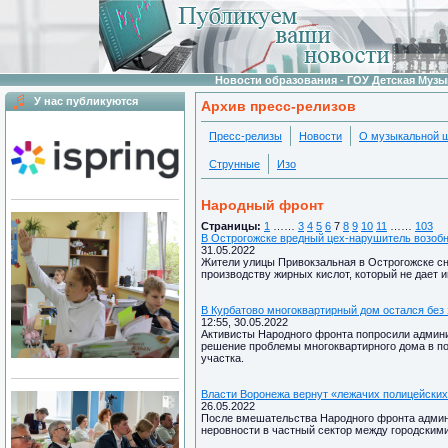
Новости образования - ГОУ Детская Муз
У нас публикуются
Архив пресс-релизов
Пресс-релизы
Новости
О музыкальной 
Струнные
Изо
Народный фронт
Страницы:
1
……
3
4
5
6
7
8
9
10
11
……
103
В Острогожске вредный цех-нарушитель возобн
31.05.2022
Жители улицы Привокзальная в Острогожске сн
производству жирных кислот, который не дает 
В Курбатово многоквартирный дом остался без 
12:55, 30.05.2022
Активисты Народного фронта попросили админ
решение проблемы многоквартирного дома в по
участка.
Власти Воронежа вернут «лежачих полицейских
26.05.2022
После вмешательства Народного фронта админ
неровности в частный сектор между городским