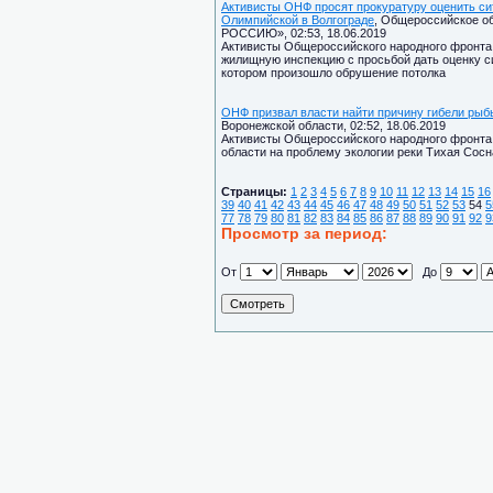
Активисты ОНФ просят прокуратуру оценить си
Олимпийской в Волгограде
, Общероссийское 
РОССИЮ», 02:53, 18.06.2019
Активисты Общероссийского народного фронта 
жилищную инспекцию с просьбой дать оценку с
котором произошло обрушение потолка
ОНФ призвал власти найти причину гибели рыбы
Воронежской области, 02:52, 18.06.2019
Активисты Общероссийского народного фронта
области на проблему экологии реки Тихая Сосн
Страницы:
1
2
3
4
5
6
7
8
9
10
11
12
13
14
15
16
39
40
41
42
43
44
45
46
47
48
49
50
51
52
53
54
5
77
78
79
80
81
82
83
84
85
86
87
88
89
90
91
92
9
Просмотр за период:
От
До