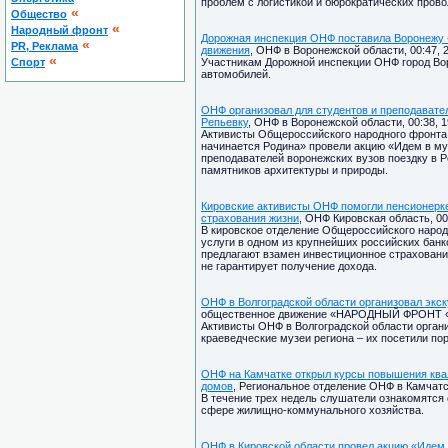
проблем с логистикой и бюрократических прово
«
Общество
«
Народный фронт
Дорожная инспекция ОНФ поставила Воронежу «
«
PR, Реклама
движения
, ОНФ в Воронежской области, 00:47, 
«
Спорт
Участникам Дорожной инспекции ОНФ город Во
автомобилей.
ОНФ организовал для студентов и преподавате
Репьевку
, ОНФ в Воронежской области, 00:38, 1
Активисты Общероссийского народного фронта 
начинается Родина» провели акцию «Идем в му
преподавателей воронежских вузов поездку в 
памятников архитектуры и природы.
Кировские активисты ОНФ помогли пенсионерке 
страхования жизни
, ОНФ Кировская область, 00
В кировское отделение Общероссийского наро
услуги в одном из крупнейших российских бан
предлагают взамен инвестиционное страхование 
не гарантирует получение дохода.
ОНФ в Волгоградской области организовал экск
общественное движение «НАРОДНЫЙ ФРОНТ «З
Активисты ОНФ в Волгоградской области органи
краеведческие музеи региона – их посетили по
ОНФ на Камчатке открыл курсы повышения ква
домов
, Региональное отделение ОНФ в Камчатск
В течение трех недель слушатели ознакомятся
сфере жилищно-коммунального хозяйства.
ОНФ в Кировской области провел акцию «Идем