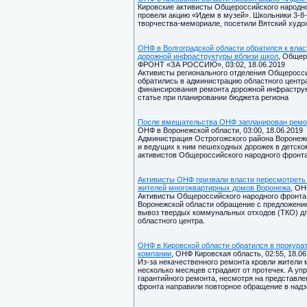
Кировские активисты Общероссийского народно
провели акцию «Идем в музей». Школьники 3-8-
творчества-мемориале, посетили Вятский худо
ОНФ в Волгоградской области обратился к вла
дорожной инфраструктуры вблизи школ
, Обще
ФРОНТ «ЗА РОССИЮ», 03:02, 18.06.2019
Активисты регионального отделения Общеросси
обратились в администрацию областного центр
финансирования ремонта дорожной инфраструкт
статье при планировании бюджета региона
После вмешательства ОНФ запланирован ремон
ОНФ в Воронежской области, 03:00, 18.06.2019
Администрация Острогожского района Воронежс
и ведущих к ним пешеходных дорожек в детско
активистов Общероссийского народного фронта
Активисты ОНФ призвали власти пересмотреть 
жителей многоквартирных домов Воронежа
, ОН
Активисты Общероссийского народного фронта 
Воронежской области обращение с предложение
вывоз твердых коммунальных отходов (ТКО) д
областного центра.
ОНФ в Кировской области обратился в прокура
компании
, ОНФ Кировская область, 02:55, 18.06
Из-за некачественного ремонта кровли жители 
несколько месяцев страдают от протечек. А уп
гарантийного ремонта, несмотря на представл
фронта направили повторное обращение в надз