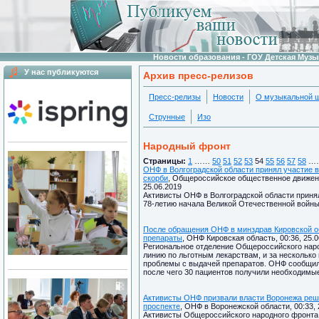
Новости образования - ГОУ Детская Муз
У нас публикуются
Архив пресс-релизов
Пресс-релизы
Новости
О музыкальной 
Струнные
Изо
Народный фронт
Страницы:
1
……
50
51
52
53
54
55
56
57
58
…
ОНФ в Волгоградской области принял участие в
скорби
, Общероссийское общественное движ
25.06.2019
Активисты ОНФ в Волгоградской области приня
78-летию начала Великой Отечественной войн
После обращения ОНФ в минздрав Кировской о
препараты
, ОНФ Кировская область, 00:36, 25.0
Региональное отделение Общероссийского наро
линию по льготным лекарствам, и за несколько
проблемы с выдачей препаратов. ОНФ сообщил 
после чего 30 пациентов получили необходимые
Активисты ОНФ призвали власти Воронежа реш
проспекте
, ОНФ в Воронежской области, 00:33, 
Активисты Общероссийского народного фронта