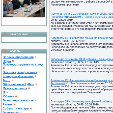
управу Железнодорожного района с просьбой в
Ленинском проспекте.
После встречи с активистами ОНФ губернатор
Чапаевка, страдающим от запаха рыбных отхо
00:33, 25.06.2019
На встрече с активистами ОНФ и жителями пос
рыбных отходов, губернатор Камчатского края
ответственного за это предприятия модернизир
Наша реклама
Активисты ОНФ обратили внимание прокуратуры
область, 00:33, 25.06.2019
Активисты Общероссийского народного фронта
несоблюдении требований по доступности доро
участков в Кирове.
Разделы
«
Новости образования
Кировские активисты ОНФ добились ликвидации
«
Наука
Кировская область, 00:24, 22.06.2019
Природа, окружающая среда
Активисты Общероссийского народного фронта с
«
образовавшихся вокруг контейнерных площадок
обращения общественников к региональному оп
«
Выставки, конференции
«
Концерты, фестивали
«
Театр
Активисты ОНФ призвали власти Воронежа уско
Тепличный
, ОНФ в Воронежской области, 23:31,
«
Образование в РуНете
Активисты Общероссийского народного фронта
«
Музыка, культура
правобережных очистных сооружений обращени
«
IT
иловых карт в микрорайоне Тепличный.
«
Юбилеи
«
Благотворительность
Благодаря ОНФ больному гемофилией ребенку 
«
Разное
Кировская область, 00:48, 20.06.2019
После обращения активистов ОНФ в министерс
«
Cобытия культуры
гемофилией ребенку выдали жизненно необходим
«
Энергетика