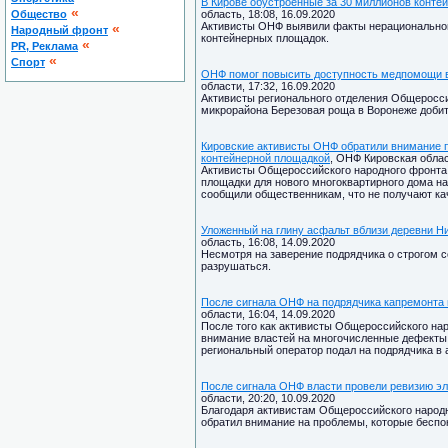
В Кирове обустроенные за 30 миллионов конт
«
Общество
область, 18:08, 16.09.2020
Активисты ОНФ выявили факты нерациональног
«
Народный фронт
контейнерных площадок.
«
PR, Реклама
«
Спорт
ОНФ помог повысить доступность медпомощи 
области, 17:32, 16.09.2020
Активисты регионального отделения Общеросси
микрорайона Березовая роща в Воронеже добит
Кировские активисты ОНФ обратили внимание п
контейнерной площадкой
, ОНФ Кировская област
Активисты Общероссийского народного фронта 
площадки для нового многоквартирного дома на
сообщили общественникам, что не получают ка
Уложенный на глину асфальт вблизи деревни Ни
область, 16:08, 14.09.2020
Несмотря на заверение подрядчика о строгом с
разрушаться.
После сигнала ОНФ на подрядчика капремонта 
области, 16:04, 14.09.2020
После того как активисты Общероссийского на
внимание властей на многочисленные дефекты 
региональный оператор подал на подрядчика в 
После сигнала ОНФ власти провели ревизию эл
области, 20:20, 10.09.2020
Благодаря активистам Общероссийского народн
обратил внимание на проблемы, которые беспок