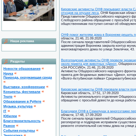
Кировские активисты ОНФ призывают власти С
отходов на опушке леса
, ОНФ Кировская область
Представители Общероссийского народного фр
Слободского района обращение с просьбой уст
общественникам поступил сигнал об обнаружен
ОНФ помог жителям дома в Воронеже решить 
области, 21:46, 21.09.2020
Наша реклама
После сигнала представителей Общероссийског
администрация Воронежа закрыла контур муни
многоквартирного дома по улице Землячки, 43.
Волгоградские активисты ОНФ провели экоакци
Разделы
около приюта для животных «Дино»
, Общеросс
«ЗА РОССИЮ», 21:46, 21.09.2020
«
Новости образования
Активисты Общероссийского народного фронта 
«
Наука
приюта для бездомных животных «Дино», котор
Природа, окружающая среда
«Волго-Ахтубинская пойма» Среднеахтубинског
«
«
Выставки, конференции
Кировские активисты ОНФ призвали власти под
«
Концерты, фестивали
Кировская область, 17:51, 17.09.2020
«
Театр
Активисты регионального отделения Общеросси
обращение с просьбой довести до конца работы
«
Образование в РуНете
«
Музыка, культура
«
IT
Благодаря ОНФ в Семилуках в многоэтажке пе
области, 17:48, 17.09.2020
«
Юбилеи
После сигнала представителей Общероссийског
«
Благотворительность
регоператор и подрядчик исправили существен
«
Разное
ремонте отопительной системы дома на улице Д
«
Cобытия культуры
«
Энергетика