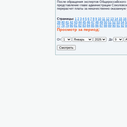
После обращения экспертов Общероссийского н
представление главе администрации Соколовск
перерасчет платы за некачественно оказанную 
Страницы:
1
2
3
4
5
6
7
8
9
10
11
12
13
14
15
16
39
40
41
42
43
44
45
46
47
48
49
50
51
52
53
54
5
77
78
79
80
81
82
83
84
85
86
87
88
89
90
91
92
9
Просмотр за период:
От
До