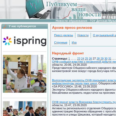
Новости образования - ГОУ Детская Муз
У нас публикуются
Архив пресс-релизов
Пресс-релизы
Новости
О музыкальной 
Струнные
Изо
Народный фронт
Страницы:
1
……
23
24
25
26
27
28
29
30
31
…
ОНФ сообщил властям о незаконной добыче пес
области, 20:06, 24.09.2020
Представители Общероссийского народного фро
километровой зоне вокруг города Богучара пят
Волгоградские эксперты ОНФ призывают власти
инфраструктуры около трех школ
, Общеросси
«ЗА РОССИЮ», 15:48, 23.09.2020
Эксперты Общероссийского народного фронта в
Михайловки исправить недостатки на проезжих 
ОНФ просит власти Воронежа благоустроить пу
области, 15:47, 23.09.2020
Активисты регионального отделения Общеросси
администрацию Воронежа обращение с просьбой
проспекта и улицы Шишкова, который находитс