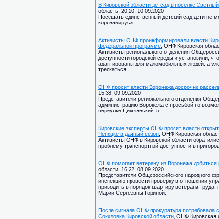
В Кировской области детсад в поселке Светлый
область, 20:20, 10.09.2020
Посещать единственный детский сад дети не мо
коронавируса.
Активисты ОНФ проинформировали власти Киро
федеральной программе
, ОНФ Кировская област
Активисты регионального отделения Общеросси
доступности городской среды и установили, что
адаптированы для маломобильных людей, а уло
трескаться.
ОНФ просит власти Воронежа досрочно рассел
15:38, 09.09.2020
Представители регионального отделения Общер
администрацию Воронежа с просьбой по возмож
переулке Цимлянский, 5.
Кировские эксперты ОНФ просят власти открыт
Чепецке в дачный сезон
, ОНФ Кировская область
Активисты ОНФ в Кировской области обратилис
проблему транспортной доступности в пригоро
ОНФ помогает ветерану из Воронежа добиться 
области, 16:22, 08.09.2020
Представители Общероссийского народного фр
инспекцию провести проверку в отношении упр
приводить в порядок квартиру ветерана труда
Марии Сергеевны Гориной.
После сигнала ОНФ прокуратура потребовала с
Соколовка Кировской области
, ОНФ Кировская о