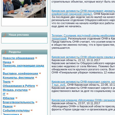
строительных объектах, которые могут быть о
Кировские активисты ОНФ продолжают держать 
комфортной городской среды»
, ОНФ Кировская 
За последние две недели число жалоб на качес
региональное отделение Общероссийского народ
что по состоянию на начало ноября все работы
еще даже не начались.
Наша реклама
Тетерин: Создание доступной среды необходим
территорий
, Региональное отделение ОНФ в Кам
Представитель ОНФ считает, что усилия власти
в обществе именно потому, что в пространстве
уменьшается.
Разделы
Кировские активисты ОНФ обнаружили свалки м
«
Новости образования
Кировская область, 22:12, 10.11.2017
«
Наука
Кировские активисты Общероссийского народно
Природа, окружающая среда
массиве недалеко от села Митино. Помимо быт
«
обнаружили кости крупного рогатого скота. Все
ОНФ «Генеральная уборка» появилось 12 новых
«
Выставки, конференции
«
Концерты, фестивали
«
Театр
Кировские активисты ОНФ помогают сироте, кот
7 тыс. руб.
, ОНФ Кировская область, 22:08, 10.1
«
Образование в РуНете
Кировские активисты ОНФ помогают сироте в 
«
Музыка, культура
единственного жилья за долг по социальному на
«
IT
«
Юбилеи
Кировская команда «Молодежки ОНФ» организов
«
Благотворительность
Кировская область, 22:07, 10.11.2017
«
Разное
«Молодежка ОНФ» в Кировской области присое
фронта «Герои среди нас» и организовала для д
«
Cобытия культуры
«
Энергетика