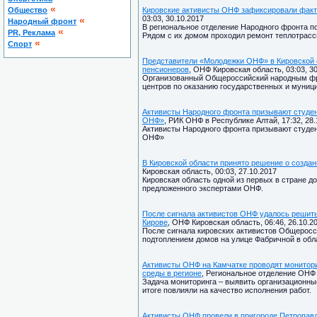
«
Общество
Кировские активисты ОНФ зафиксировали факт
03:03, 30.10.2017
«
Народный фронт
В региональное отделение Народного фронта по
«
PR, Реклама
Рядом с их домом проходил ремонт теплотрасс
«
Спорт
Представители «Молодежки ОНФ» в Кировской 
пенсионеров
, ОНФ Кировская область, 03:03, 3
Организованный Общероссийский народным фро
центров по оказанию государственных и муници
Активисты Народного фронта призывают студен
ОНФ»
, РИК ОНФ в Республике Алтай, 17:32, 28.
Активисты Народного фронта призывают студен
ОНФ»
В Кировской области принято решение о созда
Кировская область, 00:03, 27.10.2017
Кировская область одной из первых в стране д
предложенного экспертами ОНФ.
После сигнала активистов ОНФ удалось решить
Кирове
, ОНФ Кировская область, 06:46, 26.10.2
После сигнала кировских активистов Общеросс
подтоплением домов на улице Фабричной в обл
Активисты ОНФ на Камчатке проводят монитори
среды в регионе
, Региональное отделение ОНФ 
Задача мониторинга – выявить организационные
итоге повлияли на качество исполнения работ.
Активисты ОНФ провели в пригороде Петропавл