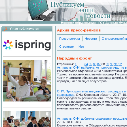
Новости образования - ГОУ Детская Муз
У нас публикуются
Архив пресс-релизов
Пресс-релизы
Новости
О музыкальной 
Струнные
Изо
Народный фронт
Страницы:
1
……
84
85
86
87
88
89
90
91
92
…
Активисты ОНФ на Камчатке приняли участие в 
Региональное отделение ОНФ в Камчатском крае
Торжества прошли на главной площади Петропа
части участники образовали хоровод дружбы. 
народов, населяющих полуостров.
ОНФ: При строительстве детских площадок в м
содержание
, ОНФ Кировская область, 22:17, 10.
Сопредседатель регионального штаба Общеросс
комитета по законодательству и местному сам
призвал власти региона обратить внимание на 
муниципальных землях.
Активисты ОНФ добились ограждения нескольки
22:16, 10.11.2017
Кировские активисты Общероссийского народн