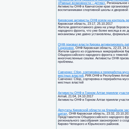
«Равные возможности – детям»
, Региональное 
Активисты ОНФ в Камчатском крае организова
воспитанниками спортивной школы и дворовой 
Кировские активисты ОНФ взяли на контроль 
Кировская область, 23:17, 25.10.2017
Жители девятиэтажного дома на улице Воровск
народного фронта, что уже более месяца в их 
механизмы уже давно установлены, формально 
ОНФ призвал власти Кирова активизировать р
Сидоровке
, ОНФ Кировская область, 22:23, 24.1
Жители одного из отдаленных микрорайонов Ки
Общероссийского народного фронта о тяжелой 
многочисленные свалки. Активисты ОНФ призв
проблемы.
Савченко: Сбор, сортировка и переработка мус
местных властей
, РИК ОНФ в Республике Алтай,
Савченко: Сбор, сортировка и переработка мус
местных властей
Активисты ОНФ в Горном Алтае приняли участи
Алтай, 21:04, 24.10.2017
Активисты ОНФ в Горном Алтае приняли участи
Депутаты Кировской области на ближайшем зас
щита»
, ОНФ Кировская область, 23:32, 23.10.20
Представители Общероссийского народного фро
регионального заксобрания законопроект о соз
Кирово-Чепецкого и Юрьянского районов.