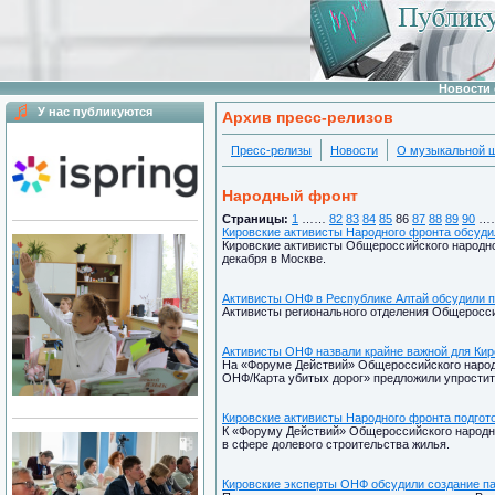
Новости 
У нас публикуются
Архив пресс-релизов
Пресс-релизы
Новости
О музыкальной 
Народный фронт
Страницы:
1
……
82
83
84
85
86
87
88
89
90
…
Кировские активисты Народного фронта обсуд
Кировские активисты Общероссийского народно
декабря в Москве.
Активисты ОНФ в Республике Алтай обсудили 
Активисты регионального отделения Общеросси
Активисты ОНФ назвали крайне важной для Кир
На «Форуме Действий» Общероссийского наро
ОНФ/Карта убитых дорог» предложили упростит
Кировские активисты Народного фронта подгот
К «Форуму Действий» Общероссийского народн
в сфере долевого строительства жилья.
Кировские эксперты ОНФ обсудили создание па