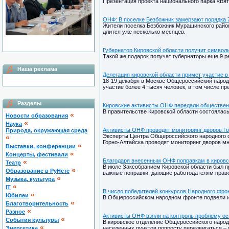
Презентация проекта национального парка «Вя
ОНФ: В поселке Безбожник замерзают порядка 
Жители поселка Безбожник Мурашинского район
длится уже несколько месяцев.
Губернатор Кировской области получит символ
Такой же подарок получат губернаторы еще 9 р
Наша реклама
Делегация кировской области примет участие
18-19 декабря в Москве Общероссийский наро
участие более 4 тысяч человек, в том числе пр
Разделы
Кировские активисты ОНФ передали обществен
В правительстве Кировской области состоялас
«
Новости образования
«
Наука
Активисты ОНФ проводят мониторинг дворов Гор
Природа, окружающая среда
Эксперты Центра Общероссийского народного ф
«
Горно-Алтайска проводят мониторинг дворов мн
«
Выставки, конференции
«
Концерты, фестивали
Благодаря внесенным ОНФ поправкам в кировск
«
Театр
В июле Заксобранием Кировской области был п
«
Образование в РуНете
важные поправки, дающие работодателям право
«
Музыка, культура
«
IT
В число победителей конкурсов Народного фро
«
Юбилеи
В Общероссийском народном фронте подвели ито
«
Благотворительность
«
Разное
Активисты ОНФ взяли на контроль проблему ос
«
Cобытия культуры
В кировское отделение Общероссийского народн
«
Энергетика
населенных пунктов попросту передвигаться – 