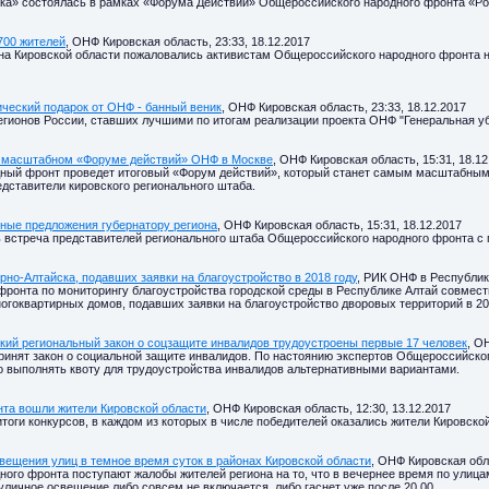
тка» состоялась в рамках «Форума Действий» Общероссийского народного фронта «Р
700 жителей
, ОНФ Кировская область, 23:33, 18.12.2017
а Кировской области пожаловались активистам Общероссийского народного фронта н
ический подарок от ОНФ - банный веник
, ОНФ Кировская область, 23:33, 18.12.2017
егионов России, ставших лучшими по итогам реализации проекта ОНФ "Генеральная уб
 в масштабном «Форуме действий» ОНФ в Москве
, ОНФ Кировская область, 15:31, 18.12
дный фронт проведет итоговый «Форум действий», который станет самым масштабным
едставители кировского регионального штаба.
ные предложения губернатору региона
, ОНФ Кировская область, 15:31, 18.12.2017
ь встреча представителей регионального штаба Общероссийского народного фронта с
но-Алтайска, подавших заявки на благоустройство в 2018 году
, РИК ОНФ в Республике
ронта по мониторингу благоустройства городской среды в Республике Алтай совмест
огоквартирных домов, подавших заявки на благоустройство дворовых территорий в 201
ий региональный закон о соцзащите инвалидов трудоустроены первые 17 человек
, О
ринят закон о социальной защите инвалидов. По настоянию экспертов Общероссийског
 выполнять квоту для трудоустройства инвалидов альтернативными вариантами.
нта вошли жители Кировской области
, ОНФ Кировская область, 12:30, 13.12.2017
ги конкурсов, в каждом из которых в числе победителей оказались жители Кировской
вещения улиц в темное время суток в районах Кировской области
, ОНФ Кировская обла
ого фронта поступают жалобы жителей региона на то, что в вечернее время по улицам
уличное освещение либо совсем не включается, либо гаснет уже после 20.00.