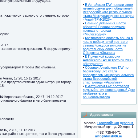
оссия устремленная в будущее».
•
В Алтайском ГАУ повели итоги
летней смены для победителей
Всероссийского регионального
а тяжелую ситуацию с отоплением, которая
этапа Международного конкурса
«АгроНТРИ-2026»
•
Семьи с детьми из шести
областей России получили
помощь от фонда
орка".
«Милосердие»
•
Костромская область вошла в
число победителей третьего
.2017
сезона Конкурса инициатив
 за всю историю движения. В форуме примут
родительских сообществ
Общества «Знание»
•
В Приемной комиссии
Алтайского ГАУ встретили 2000
абитуриента
 губернатором Игорем Васильевым.
•
Сборная Алтайского ГАУ по
баскетболу 3х3 стала
победителем межрегионального
 Алтай, 17:28, 15.12.2017
этапа Всероссийской
но с представителями администрации города
спартакиады «АгроЛига»
8 г.
•
В Алтайском ГАУ состоялся
круглый стол, посвященный Дню
изобретателя и
НФ Кировская область, 22:47, 14.12.2017
рационализатора
о народного фронта в него были внесены
Адрес школы
 области.
Москва,
Олимпийская Деревня
,
Мичуринский пр-т, д. 20 корп. 1
сть, 23:05, 11.12.2017
(495) 735-64-71
 как районных центров, так и более удаленных
info@dmsh86.ru