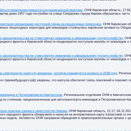
биться проведения ремонта в муниципальной квартире
, ОНФ Кировская область, 17:56,
вартир дома 1957 года постройки на улице Свердлова города Кирова обрушилась часть 
 контроле организацию доступной среды на пешеходных переходах
, ОНФ Кировская обл
емных пешеходных переходов для инвалидов столкнулись кировские активисты Общер
 законодательства не стимулируют инвалидов к официальному трудоустройству
, ОНФ
одного фронта в Кировской области неоднократно поступали жалобы от инвалидов о то
 законодательства не стимулируют инвалидов к официальному трудоустройству
, ОНФ
одного фронта в Кировской области неоднократно поступали жалобы от инвалидов о то
 электронную «капсулу времени», которую планируется вскрыть в 2038 году
, Регион
о» (времябудущего.рф) уверены, что капсула обеспечит связь поколений и поможет 
 инвалидов в Петропавловске-Камчатском
, Региональное отделение ОНФ в Камчатском к
д по стоянкам, предназначенным для автотранспорта инвалидов в Петропавловске-Ка
ьно опасные свалки в окрестностях Кирова
, ОНФ Кировская область, 21:17, 04.12.201
го народного фронта обнаружили и нанесли на интерактивную карту kartasvalok.ru оч
колько недель. Активисты ОНФ направили обращения в правоохранительные органы с ц