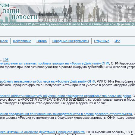
образования - ГОУ Детская Музыкальная Школа №86 в Олимпийской Деревне (г.
школе
Фортепиано
Гитара
Народные инструменты
Струнные
Изо
…
103
или решение актуальных проблем граждан на «Форуме Действий» ОНФ
, ОНФ Кировская 
го фронта приняли активное участие в работе «Форума действий» ОНФ «Россия устре
проблему незаконных рубок леса на «Форуме Действий» ОНФ
, РИК ОНФ в Республике А
йского народного фронта в Республике Алтай приняли участие в работе «Форума Де
овской области инициативу об упрощении стандартов строительства сельских дорог
, 
дного фронта «РОССИЯ УСТРЕМЛЕННАЯ В БУДУЩЕЕ», который прошел ранее в Москве
ь стандарты строительства однополосных дорог в деревнях и селах.
овили предложения по изменению законодательства в сфере долевого строительства
,
ого фронта «Россия устремленная в будущее» кировские активисты ОНФ подготовили
рка «Вятка» на «Форуме Действий» Народного фронта
, ОНФ Кировская область, 18:11,