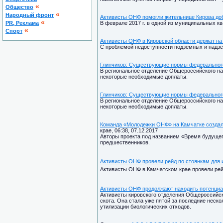
«
Общество
«
Народный фронт
Активисты ОНФ помогли жительнице Кирова до
«
PR, Реклама
В феврале 2017 г. в одной из муниципальных к
«
Спорт
Активисты ОНФ в Кировской области держат на
С проблемой недоступности подземных и надз
Глинчиков: Существующие нормы федерального
В региональное отделение Общероссийского нар
некоторые необходимые доплаты.
Глинчиков: Существующие нормы федерального
В региональное отделение Общероссийского нар
некоторые необходимые доплаты.
Команда «Молодежки ОНФ» на Камчатке создала
крае, 06:38, 07.12.2017
Авторы проекта под названием «Время будущег
предшественников.
Активисты ОНФ провели рейд по стоянкам для
Активисты ОНФ в Камчатском крае провели рей
Активисты ОНФ продолжают находить потенциал
Активисты кировского отделения Общероссийско
скота. Она стала уже пятой за последние нес
утилизации биологических отходов.