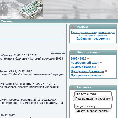
 Москва)
Релизы
Пресс релизы сегодняшнего дня
Архив пресс-релизов
Добавить пресс-релиз
«
‹
›
»
Новости школы
область, 21:41, 25.12.2017
«
мленная в будущее», который проходил 18-19
2005 - 2026
«
«Серебряный шар»
«
65-летие Победы
«
льай, 21:41, 25.12.2017
Программа фестиваля
йствий» ОНФ «Россия устремленная в будущее».
«
Программа концерта
ОНФ Кировская область, 21:38, 25.12.2017
, эксперты проекта «Дорожная инспекция
Рассылка
 ОНФ Кировская область, 18:11, 19.12.2017
 предложения по изменению законодательства
 19.12.2017