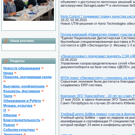
объявляет о доступности ленточных решений з
автозагручики StorageLoader™ и ленточные библ
Kerio Control 7 поднимает планку качества си
16:22, 02.06.2010
Новое UTM-решение от Kerio Technologies обе
Группа компаний «Навигатор» примет участие 
"Единая Национальная Диспетчерская Система",
Наша реклама
Крупнейшая специализированная выставка в Ро
состоится в ЦВК «Экспоцентр» (г. Москва) 1-3 и
«Ленагазсервис» продолжает внедрять СЭД «
02.06.2010
Разделы
Управление газораспределительных сетей «Лен
документооборота на базе системы «ДЕЛО», 
«
Новости образования
«
Наука
Природа, окружающая среда
КРОК помог «Линзмастеру» сэкономить на вне
«
Серьезная экономия была достигнута благодар
создавалась ERP-система.
«
Выставки, конференции
«
Концерты, фестивали
«
Театр
Компания ЭГО Транслейтинг - 20 лет во славу 
27 мая 2010г. в офисе Компании ЭГО Транслей
«
Образование в РуНете
Санкт-Петербурга по случаю 20-летнего Юбиле
«
Музыка, культура
«
IT
Учебный центр Softline примет участие в форуме
«
Юбилеи
Учебный центр Softline – один из лидеров на 
«
Благотворительность
квалификации и сертификации IT-специалистов 
«
Разное
который пройдет 24 июня в конференц-центре "
«
Cобытия культуры
«
Энергетика