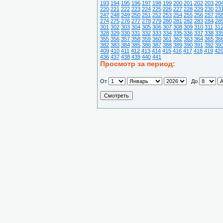
193
194
195
196
197
198
199
200
201
202
203
20
220
221
222
223
224
225
226
227
228
229
230
23
247
248
249
250
251
252
253
254
255
256
257
25
274
275
276
277
278
279
280
281
282
283
284
28
301
302
303
304
305
306
307
308
309
310
311
31
328
329
330
331
332
333
334
335
336
337
338
33
355
356
357
358
359
360
361
362
363
364
365
36
382
383
384
385
386
387
388
389
390
391
392
39
409
410
411
412
413
414
415
416
417
418
419
42
436
437
438
439
440
441
Просмотр за период:
От
До