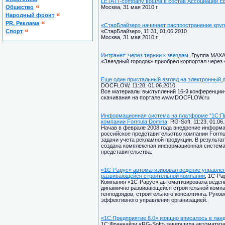
LETA IT-company вошла в состав Ассоциации 
«
Общество
Москва, 31 мая 2010 г.
«
Народный фронт
«
PR, Реклама
«СтарБлайзер» начинает распространение кру
«
Спорт
«СтарБлайзер», 11:31, 01.06.2010
Москва, 31 мая 2010 г.
Интранет: через тернии к звездам
, Группа МАХА
«Звездный городок» приобрел корпортал чере
Еще один пристальный взгляд на электронный 
DOCFLOW, 11:28, 01.06.2010
Все материалы выступлений 16-й конференци
скачивания на портале www.DOCFLOW.ru
Информационная система на платформе "1С:Пр
компании Formula Domina
, RG-Soft, 11:23, 01.06
Начав в феврале 2008 года внедрение информа
российское представительство компании Formul
задачи учета рекламной продукции. В результа
создана комплексная информационная система
представительства.
«1С-Рарус» автоматизировал ведение управлен
развивающейся строительной компании
, 1C-Ра
Компания «1С-Рарус» автоматизировала ведени
динамично развивающейся строительной компа
генподрядов, строительного консалтинга. Рук
эффективного управления организацией.
«1С:Предприятие 8.0» изящно вписалось в лан
1С:Франчайзи «RG-Soft» завершила автоматиза