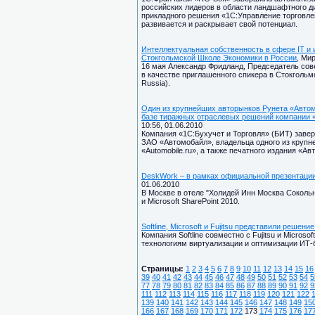
российских лидеров в области ландшафтного д
прикладного решения «1С:Управление торговле
развивается и раскрывает свой потенциал.
Интеллектуальная собственность в сфере IT и
Стокгольмской Школе Экономики в России
, Мир
16 мая Александр Фридланд, Председатель сове
в качестве приглашенного спикера в Стокгольм
Russia).
Один из крупнейших авторынков Рунета «Автом
базе тиражных отраслевых решений компании «
10:56, 01.06.2010
Компания «1С:Бухучет и Торговля» (БИТ) зав
ЗАО «Автомобайл», владельца одного из крупн
«Automobile.ru», а также печатного издания «Ав
DeskWork – в рамках официальной презентации Mi
01.06.2010
В Москве в отеле "Холидей Инн Москва Сокольн
и Microsoft SharePoint 2010.
Softline, Microsoft и Fujitsu представили решени
Компания Softline совместно с Fujitsu и Micro
технологиям виртуализации и оптимизации ИТ-б
Страницы:
1
2
3
4
5
6
7
8
9
10
11
12
13
14
15
16
39
40
41
42
43
44
45
46
47
48
49
50
51
52
53
54
5
77
78
79
80
81
82
83
84
85
86
87
88
89
90
91
92
9
111
112
113
114
115
116
117
118
119
120
121
122
139
140
141
142
143
144
145
146
147
148
149
15
166
167
168
169
170
171
172
173
174
175
176
17