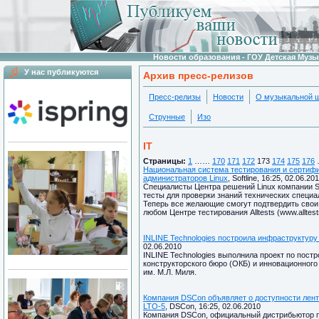
Новости образования - ГОУ Детская Муз
У нас публикуются
Архив пресс-релизов
Пресс-релизы
Новости
О музыкальной 
Струнные
Изо
IT
Страницы:
1
……
170
171
172
173
174
175
176
Национальная система тестирования и сертифи
администраторов Linux
, Softline, 16:25, 02.06.20
Специалисты Центра решений Linux компании Softl
тесты для проверки знаний технических специа
Теперь все желающие смогут подтвердить свои
любом Центре тестирования Alltests (www.alltests
INLINE Technologies построила инфраструктуру
02.06.2010
INLINE Technologies выполнила проект по по
конструкторского бюро (ОКБ) и инновационного
им. М.Л. Миля.
Компания DSCon объявляет о доступности лент
LTO-5
, DSCon, 16:25, 02.06.2010
Компания DSCon, официальный дистрибьютор п