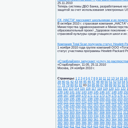
25.11.2010
Теперь системы ДБО Банка, разработанные на
защитой за счет использования электронных US
СК „НАСТА“ расскажет школьникам и их родит
В октябре 2010 г. страховая компания „НАСТА“
Министерства здравоохранения и Министерств
образовательный проект „Здоровое поколение 
страховой культуры среди учащихся школ и их 
Компания Total Scan получила статус Hewlett-Pa
1 ноября 2010 года группе компаний ООО «Тота
статус участника программы Hewlett-Packard Pref
«СтарБлайзер» запускает услугу по распростра
«СтарБлайзер», 11:05, 25.11.2010
Москва, 24 ноября 2010 г.
Страницы:
1
2
3
4
5
6
7
8
9
10
11
12
13
14
15
16
39
40
41
42
43
44
45
46
47
48
49
50
51
52
53
54
5
77
78
79
80
81
82
83
84
85
86
87
88
89
90
91
92
9
111
112
113
114
115
116
117
118
119
120
121
122
139
140
141
142
143
144
145
146
147
148
149
15
166
167
168
169
170
171
172
173
174
175
176
17
193
194
195
196
197
198
199
200
201
202
203
20
220
221
222
223
224
225
226
227
228
229
230
23
247
248
249
250
251
252
253
254
255
256
257
25
274
275
276
277
278
279
280
281
282
283
284
28
301
302
303
304
305
306
307
308
309
310
311
31
328
329
330
331
332
333
334
335
336
337
338
33
355
356
357
358
359
360
361
362
363
364
365
36
382
383
384
385
386
387
388
389
390
391
392
39
409
410
411
412
413
414
415
416
417
418
419
42