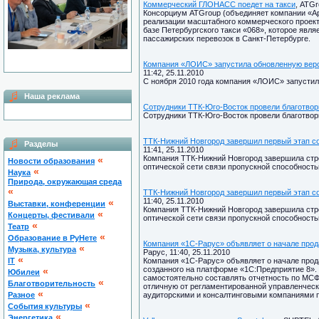
Коммерческий ГЛОНАСС поедет на такси
, ATGr
Консорциум ATGroup (объединяет компании «А
реализации масштабного коммерческого проек
базе Петербургского такси «068», которое явл
пассажирских перевозок в Санкт-Петербурге.
Компания «ЛОИС» запустила обновленную вер
11:42, 25.11.2010
С ноября 2010 года компания «ЛОИС» запусти
Наша реклама
Сотрудники ТТК-Юго-Восток провели благотвор
Сотрудники ТТК-Юго-Восток провели благотвор
ТТК-Нижний Новгород завершил первый этап со
Разделы
11:41, 25.11.2010
Компания ТТК-Нижний Новгород завершила стро
«
Новости образования
оптической сети связи пропускной способностью
«
Наука
Природа, окружающая среда
«
ТТК-Нижний Новгород завершил первый этап со
11:40, 25.11.2010
«
Выставки, конференции
Компания ТТК-Нижний Новгород завершила стро
«
Концерты, фестивали
оптической сети связи пропускной способностью
«
Театр
«
Образование в РуНете
Компания «1С-Рарус» объявляет о начале про
«
Музыка, культура
Рарус, 11:40, 25.11.2010
«
IT
Компания «1С-Рарус» объявляет о начале прод
созданного на платформе «1С:Предприятие 8».
«
Юбилеи
самостоятельно составлять отчетность по МС
«
Благотворительность
отличную от регламентированной управленческ
«
Разное
аудиторскими и консалтинговыми компаниями пр
«
Cобытия культуры
«
Энергетика