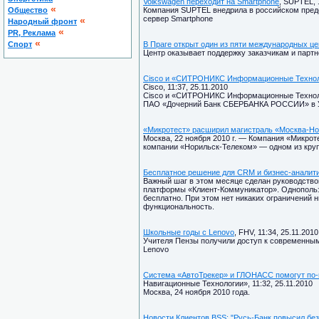
Volkswagen переходит на Smartphone
, SUPTEL, 
«
Общество
Компания SUPTEL внедрила в российском предс
сервер Smartphone
«
Народный фронт
«
PR, Реклама
«
Спорт
В Праге открыт один из пяти международных це
Центр оказывает поддержку заказчикам и партн
Cisco и «СИТРОНИКС Информационные Технол
Cisco, 11:37, 25.11.2010
Cisco и «СИТРОНИКС Информационные Техноло
ПАО «Дочерний Банк СБЕРБАНКА РОССИИ» в 
«Микротест» расширил магистраль «Москва-Но
Москва, 22 ноября 2010 г. — Компания «Микрот
компании «Норильск-Телеком» — одном из круп
Бесплатное решение для CRM и бизнес-аналит
Важный шаг в этом месяце сделан руководство
платформы «Клиент-Коммуникатор». Однопольз
бесплатно. При этом нет никаких ограничений н
функциональность.
Школьные годы c Lenovo
, FHV, 11:34, 25.11.2010
Учителя Пензы получили доступ к современны
Lenovo
Система «АвтоТрекер» и ГЛОНАСС помогут по
Навигационные Технологии», 11:32, 25.11.2010
Москва, 24 ноября 2010 года.
Новости Клиентов BSS: "Русь-Банк повысил бе