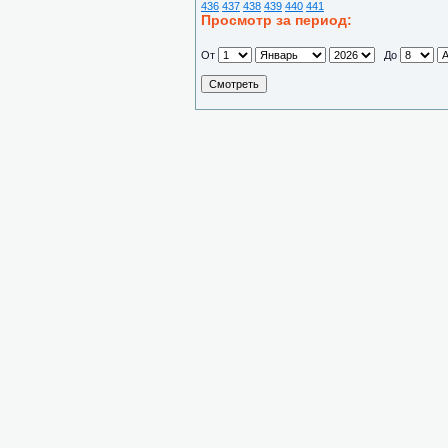
436
437
438
439
440
441
Просмотр за период:
От
До