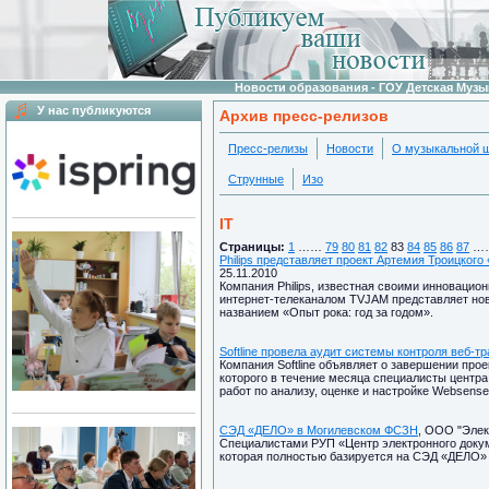
Новости образования - ГОУ Детская Муз
У нас публикуются
Архив пресс-релизов
Пресс-релизы
Новости
О музыкальной 
Струнные
Изо
IT
Страницы:
1
……
79
80
81
82
83
84
85
86
87
…
Philips представляет проект Артемия Троицкого
25.11.2010
Компания Philips, известная своими инновацио
интернет-телеканалом TVJAM представляет нов
названием «Опыт рока: год за годом».
Softline провела аудит системы контроля веб-т
Компания Softline объявляет о завершении про
которого в течение месяца специалисты центра
работ по анализу, оценке и настройке Websense
СЭД «ДЕЛО» в Могилевском ФСЗН
, ООО "Элек
Специалистами РУП «Центр электронного доку
которая полностью базируется на СЭД «ДЕЛО» 