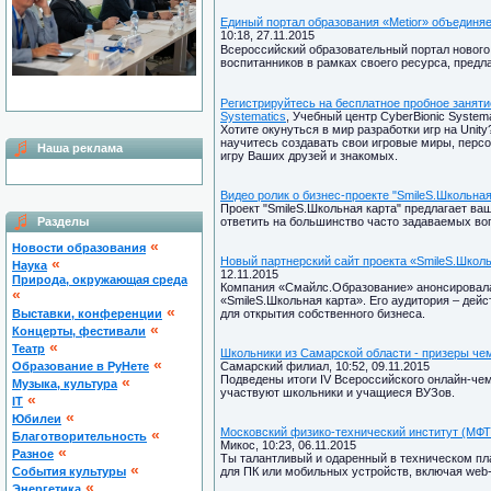
Единый портал образования «Metior» объединяе
10:18, 27.11.2015
Всероссийский образовательный портал нового 
воспитанников в рамках своего ресурса, предл
Регистрируйтесь на бесплатное пробное занятие 
Systematics
, Учебный центр CyberBionic Systemat
Хотите окунуться в мир разработки игр на Unit
научитесь создавать свои игровые миры, персо
Наша реклама
игру Ваших друзей и знакомых.
Видео ролик о бизнес-проекте "SmileS.Школьная
Проект "SmileS.Школьная карта" предлагает в
Разделы
ответить на большинство часто задаваемых во
«
Новости образования
Новый партнерский сайт проекта «SmileS.Школь
«
Наука
12.11.2015
Природа, окружающая среда
Компания «Смайлс.Образование» анонсировала 
«
«SmileS.Школьная карта». Его аудитория – дей
«
Выставки, конференции
для открытия собственного бизнеса.
«
Концерты, фестивали
«
Театр
Школьники из Самарской области - призеры чем
«
Образование в РуНете
Самарский филиал, 10:52, 09.11.2015
Подведены итоги IV Всероссийского онлайн-чем
«
Музыка, культура
участвуют школьники и учащиеся ВУЗов.
«
IT
«
Юбилеи
Московский физико-технический институт (МФТ
«
Благотворительность
Микос, 10:23, 06.11.2015
«
Разное
Ты талантливый и одаренный в техническом п
«
Cобытия культуры
для ПК или мобильных устройств, включая web
«
Энергетика