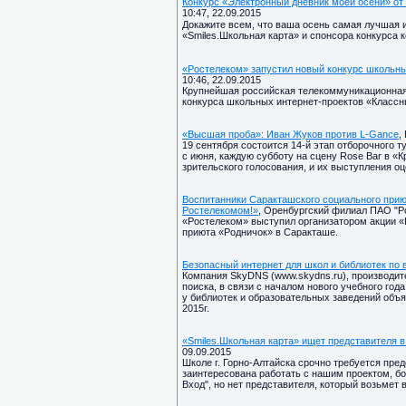
Конкурс «Электронный дневник моей осени» от 
10:47, 22.09.2015
Докажите всем, что ваша осень самая лучшая и
«Smiles.Школьная карта» и спонсора конкурса
«Ростелеком» запустил новый конкурс школьны
10:46, 22.09.2015
Крупнейшая российская телекоммуникационная
конкурса школьных интернет-проектов «Классн
«Высшая проба»: Иван Жуков против L-Gance
,
19 сентября состоится 14-й этап отборочного 
с июня, каждую субботу на сцену Rose Bar в «
зрительского голосования, и их выступления о
Воспитанники Саракташского социального прию
Ростелекомом!»
, Оренбургский филиал ПАО "Ро
«Ростелеком» выступил организатором акции «
приюта «Родничок» в Саракташе.
Безопасный интернет для школ и библиотек по 
Компания SkyDNS (www.skydns.ru), производит
поиска, в связи с началом нового учебного год
у библиотек и образовательных заведений объ
2015г.
«Smiles.Школьная карта» ищет представителя в
09.09.2015
Школе г. Горно-Алтайска срочно требуется пре
заинтересована работать с нашим проектом, бо
Вход", но нет представителя, который возьмет в