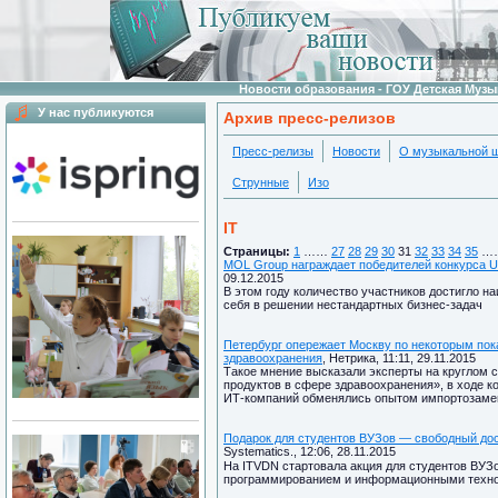
Новости образования - ГОУ Детская Муз
У нас публикуются
Архив пресс-релизов
Пресс-релизы
Новости
О музыкальной 
Струнные
Изо
IT
Страницы:
1
……
27
28
29
30
31
32
33
34
35
…
MOL Group награждает победителей конкурса UP
09.12.2015
В этом году количество участников достигло н
себя в решении нестандартных бизнес-задач
Петербург опережает Москву по некоторым пок
здравоохранения
, Нетрика, 11:11, 29.11.2015
Такое мнение высказали эксперты на круглом 
продуктов в сфере здравоохранения», в ходе к
ИТ-компаний обменялись опытом импортозаме
Подарок для студентов ВУЗов — свободный дос
Systematics., 12:06, 28.11.2015
На ITVDN стартовала акция для студентов ВУЗо
программированием и информационными техно