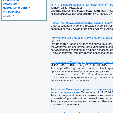
«
Общество
Услуга "Информирование" для родителей от про
«
Народный фронт
карта», 22:33, 05.11.2015
Дорогие друзья! Мы рады представить вам, на
«
PR, Реклама
«Информирование» для родителей от проекта «
«
Спорт
Проект «Smiles.Школьная карта» внедрен в дв
С начала нового учебного года два учебных за
преимущества модуля «Вход/выход» от «Smiles
Дистанционный мобильный курс по изучению ФГ
22.10.2015
Объявляется набор слушателей дистанционног
государственно-общественного управления об
регулирования отношений в сфере образования
и при содействии Министерства образования и
Стартовала IX Международная олимпиада в сф
«ЦРИТ «ИТ – ПЛАНЕТА», 12:51, 06.10.2015
1 октября 2015 года на сайте world-it-planet.o
профессионального образования для участия 
технологий «IT-Планета 2015/16». Данное мероп
талантливой молодежи и содействует повышени
информационных технологий.
Polycom и «Техносерв» провели экскурсии для
видеоконференцсвязи
, Техносерв, 11:45, 25.09.
Polycom, мировой лидер на рынке систем голос
крупнейший российский системный интегратор,
Polycom в рамках городского проекта «Школа н
московских учащихся.