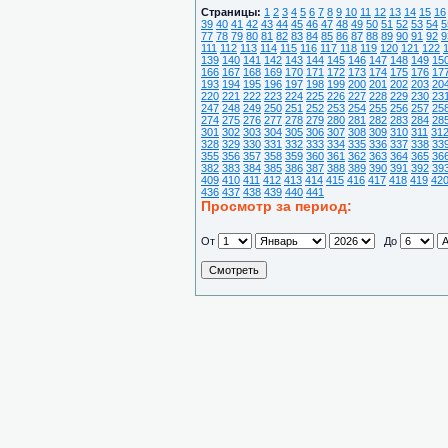
Страницы:
1
2
3
4
5
6
7
8
9
10
11
12
13
14
15
16
39
40
41
42
43
44
45
46
47
48
49
50
51
52
53
54
5
77
78
79
80
81
82
83
84
85
86
87
88
89
90
91
92
9
111
112
113
114
115
116
117
118
119
120
121
122
139
140
141
142
143
144
145
146
147
148
149
15
166
167
168
169
170
171
172
173
174
175
176
17
193
194
195
196
197
198
199
200
201
202
203
20
220
221
222
223
224
225
226
227
228
229
230
23
247
248
249
250
251
252
253
254
255
256
257
25
274
275
276
277
278
279
280
281
282
283
284
28
301
302
303
304
305
306
307
308
309
310
311
31
328
329
330
331
332
333
334
335
336
337
338
33
355
356
357
358
359
360
361
362
363
364
365
36
382
383
384
385
386
387
388
389
390
391
392
39
409
410
411
412
413
414
415
416
417
418
419
42
436
437
438
439
440
441
Просмотр за период:
От
До