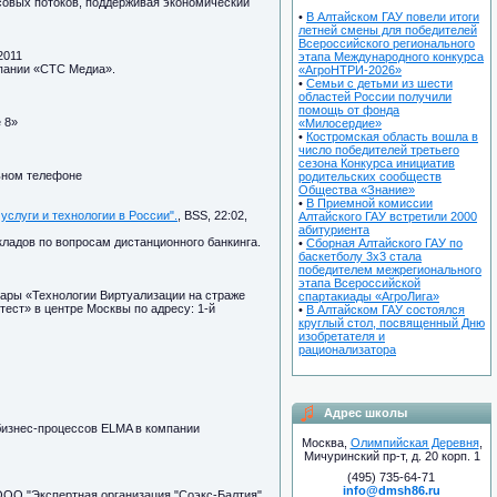
нсовых потоков, поддерживая экономический
•
В Алтайском ГАУ повели итоги
летней смены для победителей
Всероссийского регионального
2011
этапа Международного конкурса
мпании «СТС Медиа».
«АгроНТРИ-2026»
•
Семьи с детьми из шести
областей России получили
помощь от фонда
 8»
«Милосердие»
•
Костромская область вошла в
число победителей третьего
сезона Конкурса инициатив
ьном телефоне
родительских сообществ
Общества «Знание»
•
В Приемной комиссии
слуги и технологии в России".
, BSS, 22:02,
Алтайского ГАУ встретили 2000
абитуриента
ладов по вопросам дистанционного банкинга.
•
Сборная Алтайского ГАУ по
баскетболу 3х3 стала
победителем межрегионального
этапа Всероссийской
нары «Технологии Виртуализации на страже
спартакиады «АгроЛига»
тест» в центре Москвы по адресу: 1-й
•
В Алтайском ГАУ состоялся
круглый стол, посвященный Дню
изобретателя и
рационализатора
Адрес школы
бизнес-процессов ELMA в компании
Москва,
Олимпийская Деревня
,
Мичуринский пр-т, д. 20 корп. 1
(495) 735-64-71
info@dmsh86.ru
ООО "Экспертная организация "Соэкс-Балтия".