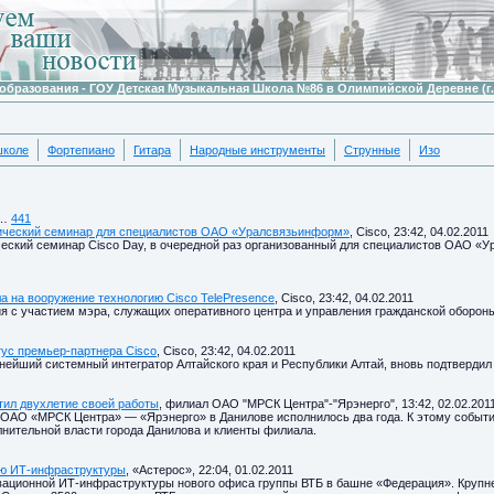
образования - ГОУ Детская Музыкальная Школа №86 в Олимпийской Деревне (г.
школе
Фортепиано
Гитара
Народные инструменты
Струнные
Изо
…
441
хнический семинар для специалистов ОАО «Уралсвязьинформ»
, Cisco, 23:42, 04.02.2011
ческий семинар Cisco Day, в очередной раз организованный для специалистов ОАО «У
а на вооружение технологию Cisco TelePresence
, Cisco, 23:42, 04.02.2011
я с участием мэра, служащих оперативного центра и управления гражданской оборон
ус премьер-партнера Cisco
, Cisco, 23:42, 04.02.2011
ейший системный интегратор Алтайского края и Республики Алтай, вновь подтвердил 
тил двухлетие своей работы
, филиал ОАО "МРСК Центра"-"Ярэнерго", 13:42, 02.02.201
ОАО «МРСК Центра» — «Ярэнерго» в Данилове исполнилось два года. К этому событи
нительной власти города Данилова и клиенты филиала.
ию ИТ-инфраструктуры
, «Астерос», 22:04, 01.02.2011
ационной ИТ-инфраструктуры нового офиса группы ВТБ в башне «Федерация». Крупне