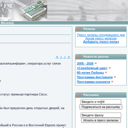
 Москва)
Релизы
Пресс релизы сегодняшнего дня
Архив пресс-релизов
Добавить пресс-релиз
«
‹
›
»
Новости школы
«
ралсвязьинформ», оператора услуг связи
2005 - 2026
«
«Серебряный шар»
«
65-летие Победы
«
Программа фестиваля
ы
«
Программа концерта
статус премьер-партнера Cisco.
Рассылка
1
ю был приурочен день открытых дверей, на
йший в России и в Восточной Европе проект