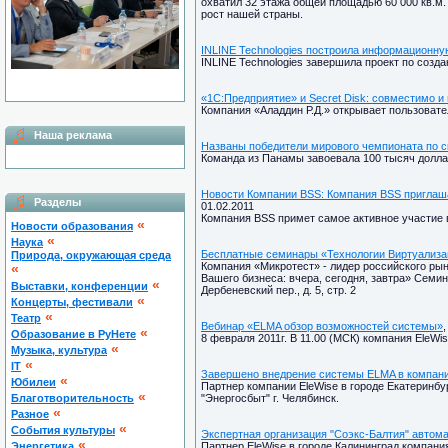
охватил 32 этажа общей площадью 60 000 кв.м.
рост нашей страны.
INLINE Technologies построила информационн
INLINE Technologies завершила проект по со
«1С:Предприятие» и Secret Disk: совместимо и
Компания «Аладдин Р.Д.» открывает пользова
Наша реклама
Названы победители мирового чемпионата по ск
Команда из Панамы завоевала 100 тысяч долла
Новости Компании BSS: Компания BSS приглаша
Разделы
01.02.2011
Компания BSS примет самое активное участие 
«
Новости образования
«
Наука
Бесплатные семинары «Технологии Виртуализаци
Природа, окружающая среда
Компания «Микротест» - лидер российского ры
«
Вашего бизнеса: вчера, сегодня, завтра» Семи
«
Выставки, конференции
Дербеневский пер., д. 5, стр. 2
«
Концерты, фестивали
«
Театр
Вебинар «ELMA обзор возможностей системы»
,
«
Образование в РуНете
8 февраля 2011г. В 11.00 (МСК) компания EleW
«
Музыка, культура
«
IT
Завершено внедрение системы ELMA в компани
«
Юбилеи
Партнер компании EleWise в городе Екатеринб
«
Благотворительность
"Энергосбыт" г. Челябинск.
«
Разное
«
Cобытия культуры
Экспертная организация "Соэкс-Балтия" автом
«
Энергетика
Партнер EleWise в городе Калининград компан