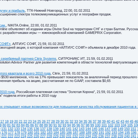
ручку и прибыль
, ТТК-Нижний Новгород, 22:00, 01.02.2011
расширению спектра телекоммуникационных услуг и географии продаж.
сии.
, NIKITA.Online, 22:00, 01.02.2011
Online объявляет об издании игры Divine Soul на территории СНГ и стран Балтии. Рус
с разработчиками игры — южнокорейской компанией GAMEPRIX Corporation.
 СОФТ»
, АЛТИУС СОФТ, 21:59, 01.02.2011
овогодней акции, о которой компания «АЛТИУС СОФТ» объявила в декабре 2010 года.
еребряный партнер Citrix Systems
, СИТРОНИКС ИТ, 21:59, 01.02.2011
Solution Advisor Partner для развития компетенций в области технологий виртуализаци
того квартала и всего 2010 года
, Citrix, 21:59, 01.02.2011
 $530 миллионов, что на 17% превышает показатель за аналогичный период прошлого 
ненная прибыль на акцию, рассчитанная не по GAAP, составила $0,65
2010 года
, Российская платежная система "Золотая Корона", 21:59, 01.02.2011
" подвела итоги работы в 2010 году
ных открывает новые возможности для повышения качества обслуживания пациентов в
17
18
19
20
21
22
23
24
25
26
27
28
29
30
31
32
33
34
35
36
37
38
39
40
41
42
43
44
45
46
9
80
81
82
83
84
85
86
87
88
89
90
91
92
93
94
95
96
97
98
99
100
101
102
103
104
105
10
0
131
132
133
134
135
136
137
138
139
140
141
142
143
144
145
146
147
148
149
150
151
5
176
177
178
179
180
181
182
183
184
185
186
187
188
189
190
191
192
193
194
195
196
0
221
222
223
224
225
226
227
228
229
230
231
232
233
234
235
236
237
238
239
240
241