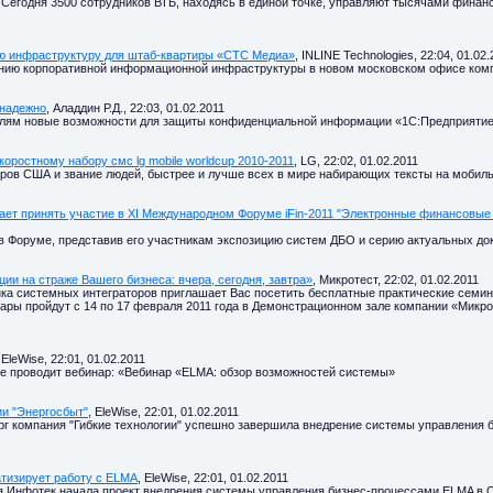
 Сегодня 3500 сотрудников ВТБ, находясь в единой точке, управляют тысячами фина
ую инфраструктуру для штаб-квартиры «СТС Медиа»
, INLINE Technologies, 22:04, 01.02.
зданию корпоративной информационной инфраструктуры в новом московском офисе ко
 надежно
, Аладдин Р.Д., 22:03, 01.02.2011
телям новые возможности для защиты конфиденциальной информации «1С:Предприятие
оростному набору смс lg mobile worldcup 2010-2011
, LG, 22:02, 01.02.2011
ров США и звание людей, быстрее и лучше всех в мире набирающих тексты на мобил
ет принять участие в XI Международном Форуме iFin-2011 "Электронные финансовые у
в Форуме, представив его участникам экспозицию систем ДБО и серию актуальных док
и на страже Вашего бизнеса: вчера, сегодня, завтра»
, Микротест, 22:02, 01.02.2011
нка системных интеграторов приглашает Вас посетить бесплатные практические семи
нары пройдут с 14 по 17 февраля 2011 года в Демонстрационном зале компании «Микро
 EleWise, 22:01, 01.02.2011
ise проводит вебинар: «Вебинар «ELMA: обзор возможностей системы»
и "Энергосбыт"
, EleWise, 22:01, 01.02.2011
ург компания "Гибкие технологии" успешно завершила внедрение системы управления 
атизирует работу с ELMA
, EleWise, 22:01, 01.02.2011
ия Инфотек начала проект внедрения системы управления бизнес-процессами ELMA в 