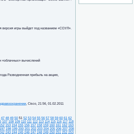
ская версия игры выйдет под названием «СОУЛ».
и и «облачных» вычислений
года Разводненная прибыль на акцию,
 здравоохранении
, Cisco, 21:56, 01.02.2011
47
48
49
50
51
52
53
54
55
56
57
58
59
60
61
62
6
107
108
109
110
111
112
113
114
115
116
117
118
152
153
154
155
156
157
158
159
160
161
162
163
197
198
199
200
201
202
203
204
205
206
207
208
242
243
244
245
246
247
248
249
250
251
252
253