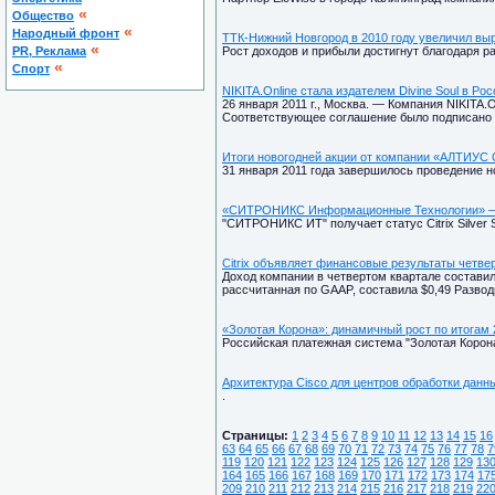
«
Общество
«
Народный фронт
ТТК-Нижний Новгород в 2010 году увеличил вы
«
PR, Реклама
Рост доходов и прибыли достигнут благодаря 
«
Спорт
NIKITA.Online стала издателем Divine Soul в Рос
26 января 2011 г., Москва. — Компания NIKITA.
Соответствующее соглашение было подписано 
Итоги новогодней акции от компании «АЛТИУС
31 января 2011 года завершилось проведение н
«СИТРОНИКС Информационные Технологии» – с
"СИТРОНИКС ИТ" получает статус Citrix Silver 
Citrix объявляет финансовые результаты четвер
Доход компании в четвертом квартале составил
рассчитанная по GAAP, составила $0,49 Развод
«Золотая Корона»: динамичный рост по итогам 
Российская платежная система "Золотая Корона
Архитектура Cisco для центров обработки дан
.
Страницы:
1
2
3
4
5
6
7
8
9
10
11
12
13
14
15
16
63
64
65
66
67
68
69
70
71
72
73
74
75
76
77
78
7
119
120
121
122
123
124
125
126
127
128
129
13
164
165
166
167
168
169
170
171
172
173
174
17
209
210
211
212
213
214
215
216
217
218
219
22