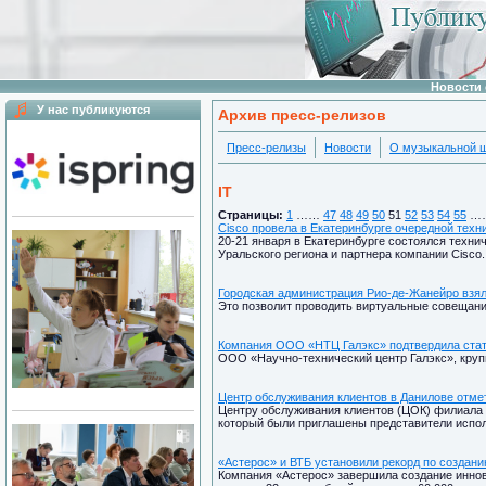
Новости 
У нас публикуются
Архив пресс-релизов
Пресс-релизы
Новости
О музыкальной 
IT
Страницы:
1
……
47
48
49
50
51
52
53
54
55
…
Cisco провела в Екатеринбурге очередной те
20-21 января в Екатеринбурге состоялся техни
Уральского региона и партнера компании Cisco.
Городская администрация Рио-де-Жанейро взял
Это позволит проводить виртуальные совещани
Компания ООО «НТЦ Галэкс» подтвердила стат
ООО «Научно-технический центр Галэкс», крупн
Центр обслуживания клиентов в Данилове отме
Центру обслуживания клиентов (ЦОК) филиала 
который были приглашены представители испол
«Астерос» и ВТБ установили рекорд по создан
Компания «Астерос» завершила создание иннов