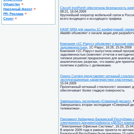
«
Общество
Cisco® IronPort® обеспечила безопасность ко
«
Народный фронт
08:21, 16.04.2009
«
PR, Реклама
Крупнейший оператор мобильной связи в России
«
Спорт
всего входящего и исходящего трафика
HASP SRM для защиты 1С конфигураций: прежн
Aladdin объявляет о начале акции для разрабо
Компания «1С-Рарус» объявляет о выходе ново
задолженностью»
, 1С-Рарус, 16:28, 15.04.2009
Компания «1С-Рарус» выпустила новый програ
задолженностью (комплект отчетов и методиче
типовое решение предназначено для анализа д
аналитических разрезах, что важно для принят
политики и работы с должниками.
Owens Corning представляет нетканый стеклох
эксплуатационные характеристики эластичных
15.04.2009
Пропитанный нетканый стеклохолст экономит д
обеспечивает более гладкую поверхность
Завершилась экспедиция «Северный десант»
,
Завершилась вторая экспедиция «Северный де
телематика»...
Парламент Кабардино-Балкарской Республики 
электронного документооборота «ДЕЛО» комп
"Электронные Офисные Системы", 16:23, 15.04
В апреле 2009 года в рамках проекта по автом
Балкарской Республики были внедрены 15 рабо