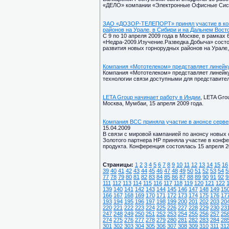
«ДЕЛО» компании «Электронные Офисные Сис
ЗАО «ДОЗОР-ТЕЛЕПОРТ» принял участие в кон
районов на Урале, в Сибири и на Дальнем Вост
С 9 по 10 апреля 2009 года в Москве, в рамках
«Недра-2009.Изучение.Разведка.Добыча» сост
развития новых горнорудных районов на Урале,
Компания «Мототелеком» представляет линейку
Компания «Мототелеком» представляет линейку
технологии связи доступными для представител
LETA Group начинает работу в Индии
, LETA Gro
Москва, Мумбаи, 15 апреля 2009 года.
Компания BCC приняла участие в анонсе сервер
15.04.2009
В связи с мировой кампанией по анонсу новых с
Золотого партнера HP приняла участие в конфе
продукта. Конференция состоялась 15 апреля 2
Страницы:
1
2
3
4
5
6
7
8
9
10
11
12
13
14
15
16
39
40
41
42
43
44
45
46
47
48
49
50
51
52
53
54
5
77
78
79
80
81
82
83
84
85
86
87
88
89
90
91
92
9
111
112
113
114
115
116
117
118
119
120
121
122
139
140
141
142
143
144
145
146
147
148
149
15
166
167
168
169
170
171
172
173
174
175
176
17
193
194
195
196
197
198
199
200
201
202
203
20
220
221
222
223
224
225
226
227
228
229
230
23
247
248
249
250
251
252
253
254
255
256
257
25
274
275
276
277
278
279
280
281
282
283
284
28
301
302
303
304
305
306
307
308
309
310
311
31