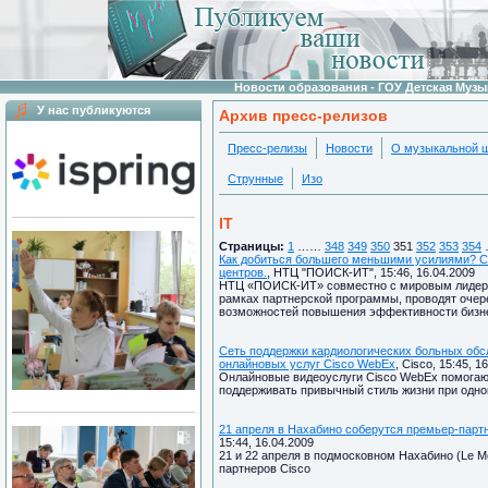
Новости образования - ГОУ Детская Муз
У нас публикуются
Архив пресс-релизов
Пресс-релизы
Новости
О музыкальной 
Струнные
Изо
IT
Страницы:
1
……
348
349
350
351
352
353
354
Как добиться большего меньшими усилиями? С
центров.
, НТЦ "ПОИСК-ИТ", 15:46, 16.04.2009
НТЦ «ПОИСК-ИТ» совместно с мировым лидером
рамках партнерской программы, проводят очер
возможностей повышения эффективности бизнес
Сеть поддержки кардиологических больных об
онлайновых услуг Cisco WebEx
, Cisco, 15:45, 1
Онлайновые видеоуслуги Cisco WebEx помогаю
поддерживать привычный стиль жизни при одн
21 апреля в Нахабино соберутся премьер-парт
15:44, 16.04.2009
21 и 22 апреля в подмосковном Нахабино (Le M
партнеров Cisco