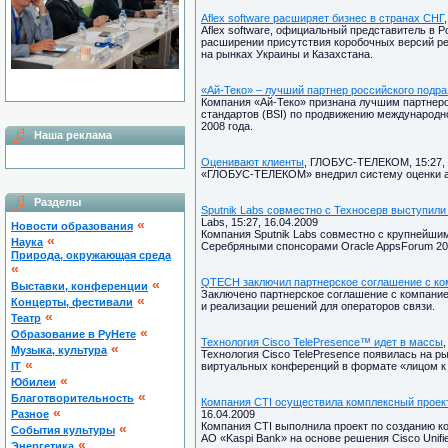
Aflex software расширяет бизнес в странах СНГ
Aflex software, официальный представитель в Ро
расширении присутствия коробочных версий р
на рынках Украины и Казахстана.
«Ай-Теко» – лучший партнер российского подр
Компания «Ай-Теко» признана лучшим партнеро
стандартов (BSI) по продвижению международно
2008 года.
Наша реклама
Оценивают клиенты
, ГЛОБУС-ТЕЛЕКОМ, 15:27, 
«ГЛОБУС-ТЕЛЕКОМ» внедрил систему оценки а
Разделы
Sputnik Labs совместно с Техносерв выступил
Labs, 15:27, 16.04.2009
«
Новости образования
Компания Sputnik Labs совместно с крупнейш
«
Наука
Серебряными спонсорами Oracle AppsForum 200
Природа, окружающая среда
«
QTECH заключил партнерское соглашение с комп
«
Выставки, конференции
Заключено партнерское соглашение с компанией
«
Концерты, фестивали
и реализации решений для операторов связи.
«
Театр
«
Образование в РуНете
Технология Cisco TelePresence™ идет в массы
,
«
Музыка, культура
Технология Cisco TelePresence появилась на ры
«
IT
виртуальных конференций в формате «лицом к 
«
Юбилеи
«
Благотворительность
Компания CTI осуществила комплексный проект
«
Разное
16.04.2009
Компания CTI выполнила проект по созданию ко
«
Cобытия культуры
АО «Kaspi Bank» на основе решения Cisco Unified
«
Энергетика