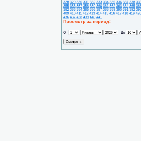
328
329
330
331
332
333
334
335
336
337
338
33
355
356
357
358
359
360
361
362
363
364
365
36
382
383
384
385
386
387
388
389
390
391
392
39
409
410
411
412
413
414
415
416
417
418
419
42
436
437
438
439
440
441
Просмотр за период:
От
До