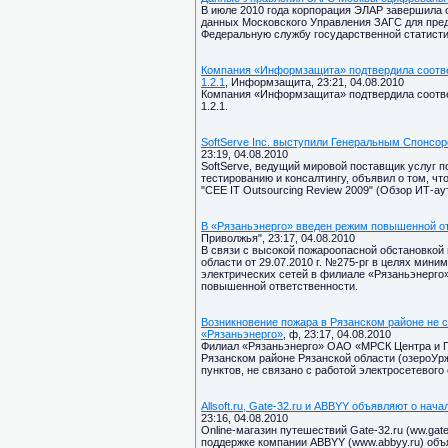
В июле 2010 года корпорация ЭЛАР завершила 
данных Московского Управления ЗАГС для пре
Федеральную службу государственной статисти
Компания «Информзащита» подтвердила соотве
1.2.1
, Информзащита, 23:21, 04.08.2010
Компания «Информзащита» подтвердила соотве
1.2.1.
SoftServe Inc. выступили Генеральным Спонсор
23:19, 04.08.2010
SoftServe, ведущий мировой поставщик услуг п
тестированию и консалтингу, объявил о том, 
"CEE IT Outsourcing Review 2009" (Обзор ИТ-ау
В «Рязаньэнерго» введен режим повышенной о
Приволжья", 23:17, 04.08.2010
В связи с высокой пожароопасной обстановкой 
области от 29.07.2010 г. №275-рг в целях мин
электрических сетей в филиале «Рязаньэнерго
повышенной ответственности.
Возникновение пожара в Рязанском районе не 
«Рязаньэнерго»
, ф, 23:17, 04.08.2010
Филиал «Рязаньэнерго» ОАО «МРСК Центра и П
Рязанском районе Рязанской области (озероУрж
пунктов, не связано с работой электросетевого
Allsoft.ru, Gate-32.ru и ABBYY объявляют о на
23:16, 04.08.2010
Online-магазин путешествий Gate-32.ru (ww.gate-32
поддержке компании ABBYY (www.abbyy.ru) об