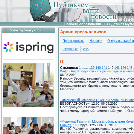
Новости образования - ГОУ Детская Муз
У нас публикуются
Архив пресс-релизов
Пресс-релизы
Новости
О музыкальной 
Струнные
Изо
IT
Страницы:
1
……
139
140
141
142
143
144
145
WatchGuard получила четыре награды в номинац
06.08.2010
Rainbow Security, ведущий российский дистриб
том, что компания WatchGuard Technologies, 
безопасности для бизнеса, получила четыре наг
Magazine.
Таможенный комплекс ОЗИНКИ оснащен Инспе
БЕЗОПАСНОСТЬ», 12:50, 06.08.2010
Пост пропуска в Озинках стал первым подобны
через международный таможенный пункт в Озин
«Формула Такси» (г. Москва) обслуживает бол
Рарус»
, 1C-Рарус, 12:50, 06.08.2010
ВЦ «1С-Рарус» автоматизировал компанию «Фор
платформе «1С:Предприятие 8» объединены ос