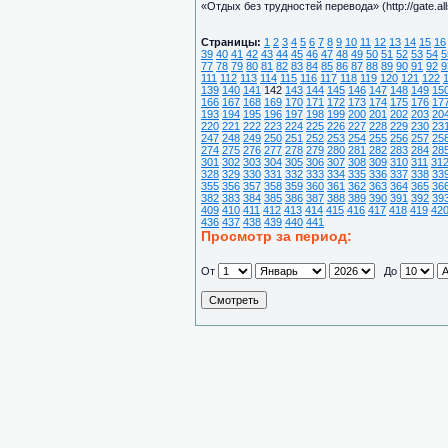
«Отдых без трудностей перевода» (http://gate.all
Страницы:
1
2
3
4
5
6
7
8
9
10
11
12
13
14
15
16
39
40
41
42
43
44
45
46
47
48
49
50
51
52
53
54
5
77
78
79
80
81
82
83
84
85
86
87
88
89
90
91
92
9
111
112
113
114
115
116
117
118
119
120
121
122
139
140
141
142
143
144
145
146
147
148
149
15
166
167
168
169
170
171
172
173
174
175
176
17
193
194
195
196
197
198
199
200
201
202
203
20
220
221
222
223
224
225
226
227
228
229
230
23
247
248
249
250
251
252
253
254
255
256
257
25
274
275
276
277
278
279
280
281
282
283
284
28
301
302
303
304
305
306
307
308
309
310
311
31
328
329
330
331
332
333
334
335
336
337
338
33
355
356
357
358
359
360
361
362
363
364
365
36
382
383
384
385
386
387
388
389
390
391
392
39
409
410
411
412
413
414
415
416
417
418
419
42
436
437
438
439
440
441
Просмотр за период:
От
До