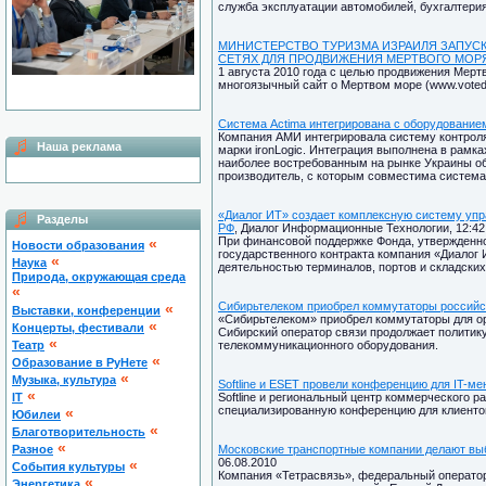
служба эксплуатации автомобилей, бухгалтерия
МИНИСТЕРСТВО ТУРИЗМА ИЗРАИЛЯ ЗАПУС
СЕТЯХ ДЛЯ ПРОДВИЖЕНИЯ МЕРТВОГО МОР
1 августа 2010 года с целью продвижения Мерт
многоязычный сайт о Мертвом море (www.voted
Система Actima интегрирована с оборудованием
Компания АМИ интегрировала систему контроля 
Наша реклама
марки ironLogic. Интеграция выполнена в рамка
наиболее востребованным на рынке Украины об
производитель, с которым совместима система
«Диалог ИТ» создает комплексную систему упр
Разделы
РФ
, Диалог Информационные Технологии, 12:42,
При финансовой поддержке Фонда, утвержденн
«
Новости образования
государственного контракта компания «Диалог
«
Наука
деятельностью терминалов, портов и складских
Природа, окружающая среда
«
Сибирьтелеком приобрел коммутаторы россий
«
Выставки, конференции
«Сибирьтелеком» приобрел коммутаторы для о
«
Концерты, фестивали
Сибирский оператор связи продолжает политик
«
Театр
телекоммуникационного оборудования.
«
Образование в РуНете
«
Музыка, культура
Softline и ESET провели конференцию для IT-ме
«
IT
Softline и региональный центр коммерческого 
специализированную конференцию для клиентов 
«
Юбилеи
«
Благотворительность
«
Разное
Московские транспортные компании делают выб
06.08.2010
«
Cобытия культуры
Компания «Тетрасвязь», федеральный оператор
«
Энергетика