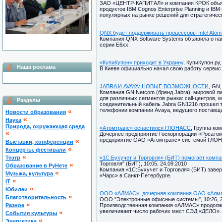
ЗАО «ЦЕНТР-КАПИТАЛ» и компания КРОК объяв
продуктов IBM Cognos Enterprise Planning и IBM 
популярных на рынке решений для стратегическ
QNX будет поддерживать процессоры Intel Atom
Компания QNX Software Systems объявила о на
серии E6xx.
«КупиКупон» приходит в Украину
, КупиКупон.ру,
Наша реклама
В Киеве официально начал свою работу сервис
JABRA И AVAYA: НОВЫЕ ВОЗМОЖНОСТИ
, GN,
Компания GN Netcom (бренд Jabra), мировой л
для различных сегментов рынка: call-центров, 
Разделы
соединительный кабель Jabra GN1216 прошел т
телефонии компании Avaya, ведущего поставщи
«
Новости образования
«
Наука
Природа, окружающая среда
«Атомтранс» оснастился ГЛОНАСС
, Группа ко
«
Дочернее предприятие Госкорпорации «Росато
предприятие ОАО «Атомтранс» системой ГЛОН
«
Выставки, конференции
«
Концерты, фестивали
«
Театр
«1С:Бухучет и Торговля» (БИТ) помогает компа
Торговля" (БИТ), 10:05, 24.09.2010
«
Образование в РуНете
Компания «1С:Бухучет и Торговля» (БИТ) заве
«
Музыка, культура
«Чарс» в Санкт-Петербурге.
«
IT
«
Юбилеи
ООО «АЛМАС», дочерняя компания ОАО «Алма
«
Благотворительность
ООО "Электронные офисные системы", 10:26, 2
«
Разное
Производственная компания «АЛМАС» продолжа
увеличивает число рабочих мест СЭД «ДЕЛО».
«
Cобытия культуры
«
Энергетика