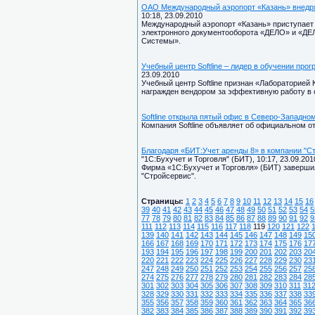
ОАО Международный аэропорт «Казань» внедр
10:18, 23.09.2010
Международный аэропорт «Казань» приступает 
электронного документооборота «ДЕЛО» и «Д
Системы».
Учебный центр Softline – лидер в обучении пр
23.09.2010
Учебный центр Softline признан «Лабораторией
награжден вендором за эффективную работу в 
Softline открыла пятый офис в Северо-Западно
Компания Softline объявляет об официальном о
Благодаря «БИТ:Учет аренды 8» в компании "С
"1С:Бухучет и Торговля" (БИТ), 10:17, 23.09.201
Фирма «1С:Бухучет и Торговля» (БИТ) заверши
"Стройсервис".
Страницы:
1
2
3
4
5
6
7
8
9
10
11
12
13
14
15
16
39
40
41
42
43
44
45
46
47
48
49
50
51
52
53
54
5
77
78
79
80
81
82
83
84
85
86
87
88
89
90
91
92
9
111
112
113
114
115
116
117
118
119
120
121
122
139
140
141
142
143
144
145
146
147
148
149
15
166
167
168
169
170
171
172
173
174
175
176
17
193
194
195
196
197
198
199
200
201
202
203
20
220
221
222
223
224
225
226
227
228
229
230
23
247
248
249
250
251
252
253
254
255
256
257
25
274
275
276
277
278
279
280
281
282
283
284
28
301
302
303
304
305
306
307
308
309
310
311
31
328
329
330
331
332
333
334
335
336
337
338
33
355
356
357
358
359
360
361
362
363
364
365
36
382
383
384
385
386
387
388
389
390
391
392
39