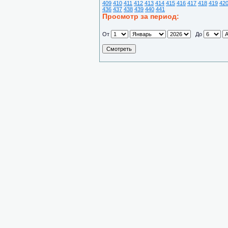
409
410
411
412
413
414
415
416
417
418
419
42
436
437
438
439
440
441
Просмотр за период:
От
До