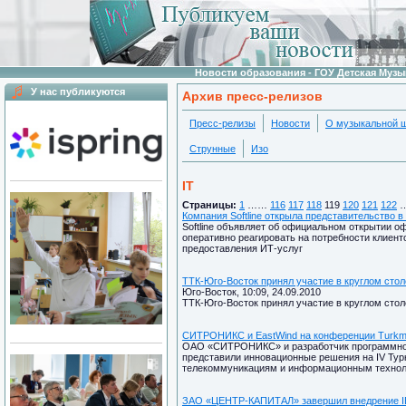
Новости образования - ГОУ Детская Муз
У нас публикуются
Архив пресс-релизов
Пресс-релизы
Новости
О музыкальной 
Струнные
Изо
IT
Страницы:
1
……
116
117
118
119
120
121
122
Компания Softline открыла представительство в
Softline объявляет об официальном открытии о
оперативно реагировать на потребности клиент
предоставления ИТ-услуг
ТТК-Юго-Восток принял участие в круглом сто
Юго-Восток, 10:09, 24.09.2010
ТТК-Юго-Восток принял участие в круглом сто
СИТРОНИКС и EastWind на конференции Turkme
ОАО «СИТРОНИКС» и разработчик программног
представили инновационные решения на IV Ту
телекоммуникациям и информационным техноло
ЗАО «ЦЕНТР-КАПИТАЛ» завершил внедрение I