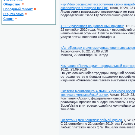
«
Общество
Flip Video расширяет ассортимент своих потре
аксессуаров “Designed for Flip”
, cisco, 10:24, 23
«
Народный фронт
Лидер рынка видеокамер, позволяющих не толь
«
PR, Реклама
подразделение Cisco Flip Video® анонсировало
«
Спорт
TELE2 развивает национальный роуминг
, TELE2
22 сентября 2010 года, Москва, - европейский
национальный роуминг. Список мобильных опе
услуги связи, пополнил «Мегафон».
«АвтоТрекер» в системе управления пассажирс
Технологии», 10:22, 23.09.2010
Москва, 22 сентября 2010 года.
Компания «Полимедиа» - официальный партнер 
10:21, 23.09.2010
По уже сложившейся традиции, ведущий росси
сотрудничестве с Фондом поддержки российско
изданием «Учительская газета» выступает стра
Система мониторинга ARKAN SuperVising обес
техники в «олимпийской зоне»
, Аркан, 10:19, 23
Компания «Аркан», федеральный оператор услуг
реализации проекта по внедрению системы спу
SuperVising в интересах одной из крупнейших
тоннели».
Гослото и QIWI Кошелек: поймай удачу!
, QIWI (
С 21 сентября по 22 октября 2010 года Гослот
любых платежей через QIWI Кошелек пользовате