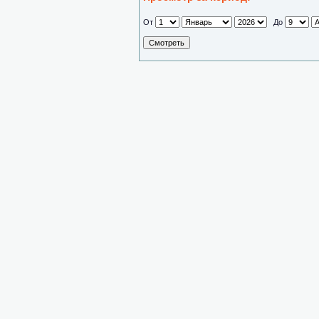
От
До