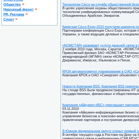
«
Общество
Технологии Cisco на службе общественной без
В целях укрепления охраны общественного пра
«
Народный фронт
технологии унифицированных коммуникаций Cis
«
PR, Реклама
Объединенных Арабских Эмиратов.
«
Спорт
Киевская Cisco Expo-2010 получила широкую п
Партнерами конференции Cisco Expo, которая п
Украины, а также ведущие деловые и специали
«КОМСТАР» развивает услуги дальней связи в
2 ноября 2010 года, Москва, Саратов. «КОМСТ
Приволжский филиал ЗАО «КОМСТАР-Регионы» 
международной (МГ/МН) связи «КОМСТАР-ОТС»
Дзержинске, Ижевске, Ульяновске и Пензе.
КРОК автоматизирует планирование в ОАО «Си
Компания КРОК и ОАО «Синергия» объявляют о
Новости Компании BSS: Компания BSS приняла у
На стенде BSS были продемонстрированы ИТ-р
государственных, финансовых и общественных 
Компания «Айкумен-ИБС» приглашает партнер
03.11.2010
Компания «Айкумен-информационные бизнес-си
управления бизнесом и поисково-аналитически
привлечение партнеров и построение дилерской
В Южном федеральном округе открыт первый тес
В октябре текущего года в Ростове-на-Дону на
университета связи и информатики (СКФ МТУСИ