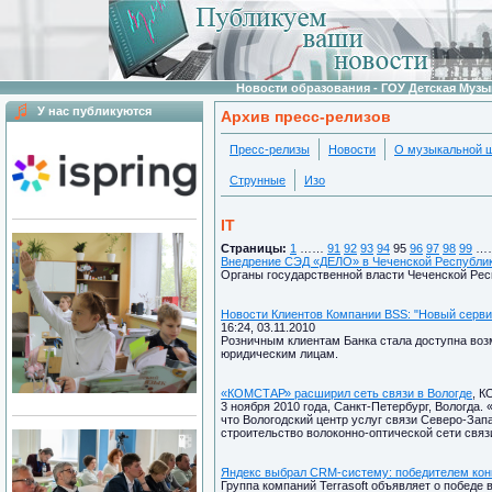
Новости образования - ГОУ Детская Муз
У нас публикуются
Архив пресс-релизов
Пресс-релизы
Новости
О музыкальной 
Струнные
Изо
IT
Страницы:
1
……
91
92
93
94
95
96
97
98
99
…
Внедрение СЭД «ДЕЛО» в Чеченской Республи
Органы государственной власти Чеченской Рес
Новости Клиентов Компании BSS: "Новый сервис
16:24, 03.11.2010
Розничным клиентам Банка стала доступна во
юридическим лицам.
«КОМСТАР» расширил сеть связи в Вологде
, К
3 ноября 2010 года, Санкт-Петербург, Вологд
что Вологодский центр услуг связи Северо-З
строительство волоконно-оптической сети связ
Яндекс выбрал CRM-систему: победителем конку
Группа компаний Terrasoft объявляет о победе