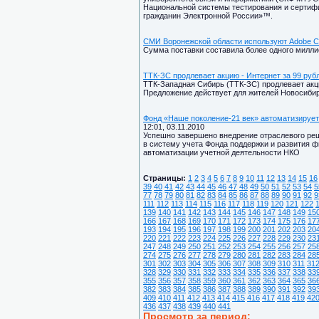
Национальной системы тестирования и сертифика
гражданин Электронной России»™.
СМИ Воронежской области используют Adobe Сre
Сумма поставки составила более одного милли
ТТК-ЗС продлевает акцию - Интернет за 99 руб
ТТК-Западная Сибирь (ТТК-ЗС) продлевает акци
Предложение действует для жителей Новосибир
Фонд «Наше поколение-21 век» автоматизирует
12:01, 03.11.2010
Успешно завершено внедрение отраслевого реш
в систему учета Фонда поддержки и развития ф
автоматизации учетной деятельности НКО
Страницы:
1
2
3
4
5
6
7
8
9
10
11
12
13
14
15
16
39
40
41
42
43
44
45
46
47
48
49
50
51
52
53
54
5
77
78
79
80
81
82
83
84
85
86
87
88
89
90
91
92
9
111
112
113
114
115
116
117
118
119
120
121
122
139
140
141
142
143
144
145
146
147
148
149
15
166
167
168
169
170
171
172
173
174
175
176
17
193
194
195
196
197
198
199
200
201
202
203
20
220
221
222
223
224
225
226
227
228
229
230
23
247
248
249
250
251
252
253
254
255
256
257
25
274
275
276
277
278
279
280
281
282
283
284
28
301
302
303
304
305
306
307
308
309
310
311
31
328
329
330
331
332
333
334
335
336
337
338
33
355
356
357
358
359
360
361
362
363
364
365
36
382
383
384
385
386
387
388
389
390
391
392
39
409
410
411
412
413
414
415
416
417
418
419
42
436
437
438
439
440
441
Просмотр за период: