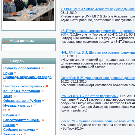
УЦ ВМК МГУ & Softline Academy научит админис
03.11.2010
Учебный центр ВМК МГУ & Softline Academy при
Администрирование, построение и обслуживание
«БИТ:Управление автосервисом 8» - надежное
900»
, "1С:Бухучет и Торговля" (БИТ), 16:23, 03.
Сотрудники компании «1С:Бухучет и Торговля»
Наша реклама
помощью программного продукта «БИТ:Управле
НАЦ РАН им. В.И. Шпильмана оценил преимущес
03.11.2010
«Научно-аналитический центр рационального н
Разделы
Шпильмана) воспользовался выгодной схемой к
контракт с компанией Softline.
«
Новости образования
«
Наука
Природа, окружающая среда
CommFort 5.03: универсальное решение для вн
«
16:22, 03.11.2010
Компания «КоммФорт софтваре» объявила о вы
«
Выставки, конференции
«
Концерты, фестивали
«
Театр
ProLAN и BI TO BE стали партнерами
, ProLAN, 
Компания ProLAN заключила партнерское соглаш
«
Образование в РуНете
получила статус официального партнера ProLA
«
Музыка, культура
поддержку в Северо-Западном регионе флагман
«
IT
(www.hr.prolan.ru).
«
Юбилеи
«
Благотворительность
Ideco ICS – лучшее сетевое решение года 2010
«
Разное
Компания «Айдеко» презентовала свои новые р
«SofTool-2010».
«
Cобытия культуры
«
Энергетика