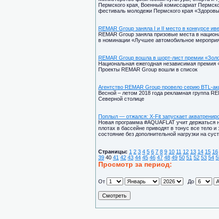
Пермского края, Военный комиссариат Пермско
фестиваль молодежи Пермского края «Здоровый
REMAR Group заняла I и II место в конкурсе ив
REMAR Group заняла призовые места в национа
в номинации «Лучшее автомобильное мероприят
REMAR Group вошла в шорт-лист премии «Золо
Национальная ежегодная независимая премия «З
Проекты REMAR Group вошли в список
Агентство REMAR Group провело серию BTL-а
Весной – летом 2018 года рекламная группа 
Северной столице
Поплыл — отжался: X-Fit запускает акватрени
Новая программа #AQUAFLAT учит держаться на
плотах в бассейне приводят в тонус все тело 
состояние без дополнительной нагрузки на суст
Страницы:
1
2
3
4
5
6
7
8
9
10
11
12
13
14
15
16
39
40
41
42
43
44
45
46
47
48
49
50
51
52
53
54
5
Просмотр за период:
От
До