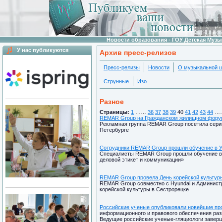
Новости образования - ГОУ Детская Муз
У нас публикуются
Архив пресс-релизов
Пресс-релизы
Новости
О музыкальной 
Струнные
Изо
Разное
Страницы:
1
……
36
37
38
39
40
41
42
43
44
…
REMAR Group на Гражданском жилищном фору
Рекламная группа REMAR Group посетила сери
Петербурге
Сотрудники REMAR Group прошли обучение в У
Специалисты REMAR Group прошли обучение в 
деловой этикет и коммуникации»
REMAR Group провела День корейской культур
REMAR Group совместно с Hyundai и Администр
корейской культуры в Сестрорецке
Российские ученые опубликовали новейшие про
информационного и правового обеспечения разви
Ведущие российские ученые-гляциологи завер