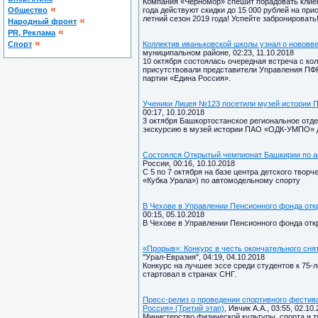
Компания «Черномор» спешит порадовать клиен
«
Общество
года действуют скидки до 15 000 рублей на при
летний сезон 2019 года! Успейте забронировать
«
Народный фронт
«
PR, Реклама
«
Спорт
Коллектив иваньковской школы узнал о нововв
муниципальном районе, 02:23, 11.10.2018
10 октября состоялась очередная встреча с ко
присутствовали представители Управления ПФ
партии «Едина Россия».
Ученики Лицея №123 посетили музей истори
00:17, 10.10.2018
3 октября Башкортостанское региональное отд
экскурсию в музей истории ПАО «ОДК-УМПО» 
Состоялся Открытый чемпионат Башкирии по а
России, 00:16, 10.10.2018
С 5 по 7 октября на базе центра детского тво
«Кубка Урала») по автомодельному спорту
В Чехове в Управлении Пенсионного фонда отк
00:15, 05.10.2018
В Чехове в Управлении Пенсионного фонда отк
«Прорыв»: Конкурс в честь окончательного сня
"Урал-Евразия", 04:19, 04.10.2018
Конкурс на лучшее эссе среди студентов к 75-
стартовал в странах СНГ.
Пресс-релиз о проведении спортивного фестив
Россия» (Третий этап)
, Ивчик А.А., 03:55, 02.10
Министерство физической культуры, спорта и т