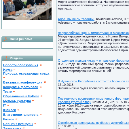
морях арктического бассейна. На основании п
климатические прогнозы, которые опубликован
Арктика».
Алло, мы ищем таланты!
, Компания Adzuna, 00:
Adzuna.ru – поисковик работы с 2 миллионами 
Всероссийский «День гимнастики» в Московско
Международная академия спорта Ирины Винер, 2
Наша реклама
27 октября 2018 года в Московском Цирке Ник
«День гимнастики». Мероприятие организовано
патриотического воспитания и школьного спор
содействии администрации Московского Цирка 
Разделы
Студентам и школьникам – о правилах формир
В 2017 году Пенсионный фонд России разработа
«
Новости образования
увлекательной форме рассказывает учащимся, 
«
Наука
начать формирование пенсии в ней.
Природа, окружающая среда
«
В Чувашской Республике состоится большой эт
«
Выставки, конференции
17.10.2018
«
Концерты, фестивали
Знания можно будет проверить на площадках э
«
Театр
«
Образование в РуНете
Пост-релиз о проведении спортивного фестива
«
Музыка, культура
Россия» (третий этап)
, Ивчик А.А., 23:18, 15.10
«
IT
13 октября 2018 года на территории сборного п
Докучаева, 46., состоялся III этап спортивног
«
Юбилеи
здоровая Россия».
«
Благотворительность
«
Разное
Октябрьская распродажа путёвок в детский ра
«
Cобытия культуры
13.10.2018
«
Энергетика