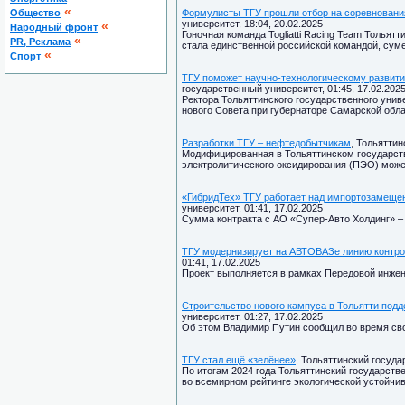
«
Общество
Формулисты ТГУ прошли отбор на соревновани
университет, 18:04, 20.02.2025
«
Народный фронт
Гоночная команда Togliatti Racing Team Тольят
«
PR, Реклама
стала единственной российской командой, сум
«
Спорт
ТГУ поможет научно-технологическому развит
государственный университет, 01:45, 17.02.202
Ректора Тольяттинского государственного унив
нового Совета при губернаторе Самарской обл
Разработки ТГУ – нефтедобытчикам
, Тольяттин
Модифицированная в Тольяттинском государств
электролитического оксидирования (ПЭО) може
«ГибридТех» ТГУ работает над импортозамеще
университет, 01:41, 17.02.2025
Сумма контракта с АО «Супер-Авто Холдинг» – 
ТГУ модернизирует на АВТОВАЗе линию контр
01:41, 17.02.2025
Проект выполняется в рамках Передовой инже
Строительство нового кампуса в Тольятти под
университет, 01:27, 17.02.2025
Об этом Владимир Путин сообщил во время свое
ТГУ стал ещё «зелёнее»
, Тольяттинский госуда
По итогам 2024 года Тольяттинский государств
во всемирном рейтинге экологической устойчив