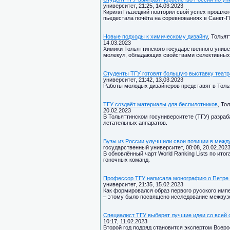
университет, 21:25, 14.03.2023
Кирилл Глазецкий повторил свой успех прошлог
пьедестала почёта на соревнованиях в Санкт-П
Новые подходы к химическому дизайну
, Толья
14.03.2023
Химики Тольяттинского государственного униве
молекул, обладающих свойствами селективных
Студенты ТГУ готовят большую выставку театр
университет, 21:42, 13.03.2023
Работы молодых дизайнеров представят в Толь
ТГУ создаёт материалы для беспилотников
, То
20.02.2023
В Тольяттинском госуниверситете (ТГУ) разра
летательных аппаратов.
Вузы из России улучшили свои позиции в между
государственный университет, 08:08, 20.02.202
В обновлённый чарт World Ranking Lists по ито
гоночных команд.
Профессор ТГУ написала монографию о Петре
университет, 21:35, 15.02.2023
Как формировался образ первого русского импе
– этому было посвящено исследование межвузо
Специалист ТГУ выберет лучшие идеи со всей 
10:17, 11.02.2023
Второй год подряд становится экспертом Всер