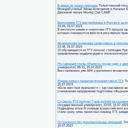
В джазе не только девушки
, Тольяттинский госу
Молодой ученый Эйнар Аглетдинов и Наталья Бр
Джазовом лагере Moving Club CAMP.
Выпускники ТГУ востребованы в России и за р
23:39, 31.07.2023
В институте химии и энергетики ТГУ прошла за
которую планируется ввести в регулярную прак
Федеральная поддержка талантливых и перспе
23:38, 31.07.2023
10 обучающихся из ТГУ получат стипендии Пре
направлениям модернизации и технологическог
Реставрация стелы «Радость труда» идёт к за
университет, 08:15, 25.07.2023
Восстановлено уже 80% утраченного мозаичног
Издана книга о развитии журналистики в ТГУ
, Т
25.07.2023
«Если имя твоё журналист» – так озаглавили 
становления направления подготовки «Журналис
Студенты ТГУ получат 7 млн рублей на создан
государственный университет, 23:03, 19.07.202
Подведены итоги III очереди всероссийского к
стали сразу семь проектных команд ТГУ, каждая
Остеосинтез без дополнительных операций
, То
10.07.2023