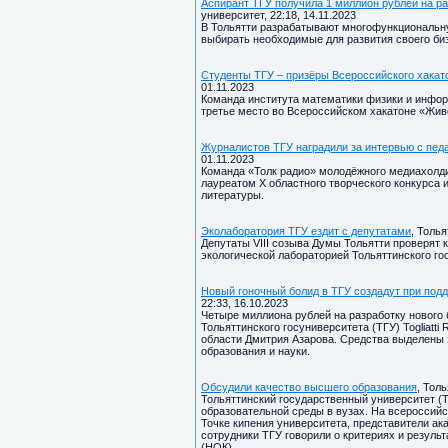
Аспирант ТГУ получила 1 миллион рублей на ра
университет, 22:18, 14.11.2023
В Тольятти разрабатывают многофункциональн
выбирать необходимые для развития своего биз
Студенты ТГУ – призёры Всероссийского хакат
01.11.2023
Команда института математики физики и инфор
третье место во Всероссийском хакатоне «Жив
Журналистов ТГУ наградили за интервью с пед
01.11.2023
Команда «Толк радио» молодёжного медиахолдин
лауреатом X областного творческого конкурса 
литературы.
Эколаборатория ТГУ ездит с депутатами
, Толь
Депутаты VIII созыва Думы Тольятти проверят 
экологической лабораторией Тольяттинского го
Новый гоночный болид в ТГУ создадут при под
22:33, 16.10.2023
Четыре миллиона рублей на разработку нового
Тольяттинского госуниверситета (ТГУ) Togliatt
области Дмитрия Азарова. Средства выделены 
образования и науки.
Обсудили качество высшего образования
, Тол
Тольяттинский государственный университет (
образовательной среды в вузах. На всероссий
Точке кипения университета, представители ак
сотрудники ТГУ говорили о критериях и резуль
(НОК).