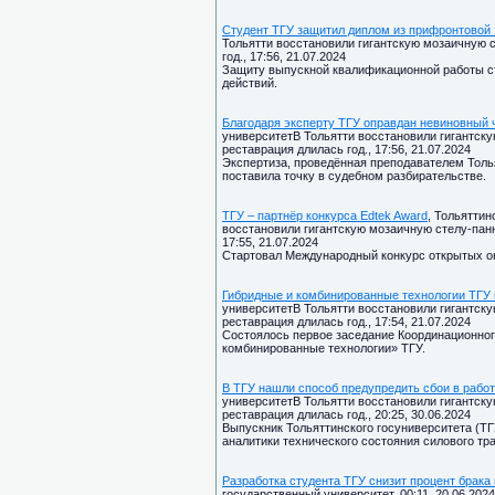
Студент ТГУ защитил диплом из прифронтовой
Тольятти восстановили гигантскую мозаичную с
год., 17:56, 21.07.2024
Защиту выпускной квалификационной работы ст
действий.
Благодаря эксперту ТГУ оправдан невиновный 
университетВ Тольятти восстановили гигантску
реставрация длилась год., 17:56, 21.07.2024
Экспертиза, проведённая преподавателем Толь
поставила точку в судебном разбирательстве.
ТГУ – партнёр конкурса Edtek Award
, Тольятти
восстановили гигантскую мозаичную стелу-панн
17:55, 21.07.2024
Стартовал Международный конкурс открытых он
Гибридные и комбинированные технологии ТГУ
университетВ Тольятти восстановили гигантску
реставрация длилась год., 17:54, 21.07.2024
Состоялось первое заседание Координационно
комбинированные технологии» ТГУ.
В ТГУ нашли способ предупредить сбои в рабо
университетВ Тольятти восстановили гигантску
реставрация длилась год., 20:25, 30.06.2024
Выпускник Тольяттинского госуниверситета (Т
аналитики технического состояния силового т
Разработка студента ТГУ снизит процент брака
государственный университет, 00:11, 20.06.2024