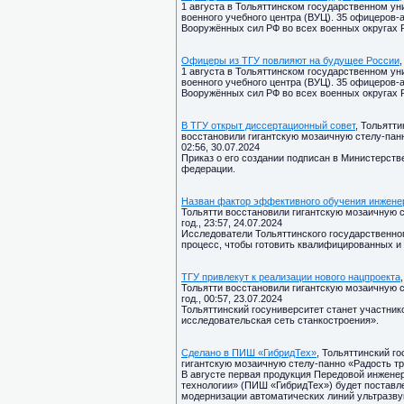
1 августа в Тольяттинском государственном ун
военного учебного центра (ВУЦ). 35 офицеров-
Вооружённых сил РФ во всех военных округах 
Офицеры из ТГУ повлияют на будущее России
1 августа в Тольяттинском государственном ун
военного учебного центра (ВУЦ). 35 офицеров-
Вооружённых сил РФ во всех военных округах 
В ТГУ открыт диссертационный совет
, Тольятт
восстановили гигантскую мозаичную стелу-панн
02:56, 30.07.2024
Приказ о его создании подписан в Министерств
федерации.
Назван фактор эффективного обучения инжене
Тольятти восстановили гигантскую мозаичную с
год., 23:57, 24.07.2024
Исследователи Тольяттинского государственног
процесс, чтобы готовить квалифицированных и
ТГУ привлекут к реализации нового нацпроекта
Тольятти восстановили гигантскую мозаичную с
год., 00:57, 23.07.2024
Тольяттинский госуниверситет станет участни
исследовательская сеть станкостроения».
Сделано в ПИШ «ГибридТех»
, Тольяттинский г
гигантскую мозаичную стелу-панно «Радость тру
В августе первая продукция Передовой инжен
технологии» (ПИШ «ГибридТех») будет поставл
модернизации автоматических линий ультразву