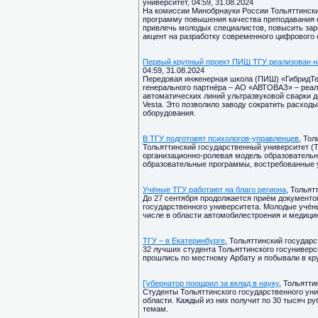
университет, 04:59, 31.08.2024
На комиссии Минобрнауки России Тольяттински
программу повышения качества преподавания 
привлечь молодых специалистов, повысить за
акцент на разработку современного цифрового 
Первый крупный проект ПИШ ТГУ реализован 
04:59, 31.08.2024
Передовая инженерная школа (ПИШ) «ГибридТех
генерального партнёра – АО «АВТОВАЗ» – реал
автоматических линий ультразвуковой сварки 
Vesta. Это позволило заводу сократить расход
оборудования.
В ТГУ подготовят психологов-управленцев
, Тол
Тольяттинский государственный университет (
организационно-ролевая модель образовательн
образовательные программы, востребованные у
Учёные ТГУ работают на благо региона
, Тольят
До 27 сентября продолжается приём документов
государственного университета. Молодые учён
числе в области автомобилестроения и медици
ТГУ – в Екатеринбурге
, Тольяттинский государс
32 лучших студента Тольяттинского госуниверси
прошлись по местному Арбату и побывали в к
Губернатор поощрил за вклад в науку
, Тольятти
Студенты Тольяттинского государственного ун
области. Каждый из них получит по 30 тысяч р
темам.