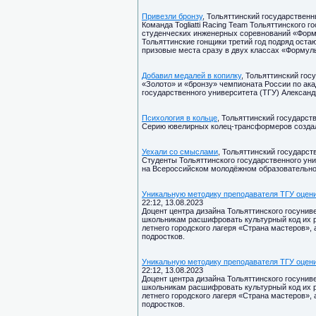
Привезли бронзу
, Тольяттинский государственны
Команда Togliatti Racing Team Тольяттинского 
студенческих инженерных соревнований «Форм
Тольяттинские гонщики третий год подряд оста
призовые места сразу в двух классах «Формул
Добавил медалей в копилку
, Тольяттинский гос
«Золото» и «бронзу» чемпионата России по ак
государственного университета (ТГУ) Александ
Психология в кольце
, Тольяттинский государств
Серию ювелирных колец-трансформеров созда
Уехали со смыслами
, Тольяттинский государст
Студенты Тольяттинского государственного уни
на Всероссийском молодёжном образовательн
Уникальную методику преподавателя ТГУ оцен
22:12, 13.08.2023
Доцент центра дизайна Тольяттинского госуни
школьникам расшифровать культурный код их 
летнего городского лагеря «Страна мастеров»,
подростков.
Уникальную методику преподавателя ТГУ оцен
22:12, 13.08.2023
Доцент центра дизайна Тольяттинского госуни
школьникам расшифровать культурный код их 
летнего городского лагеря «Страна мастеров»,
подростков.