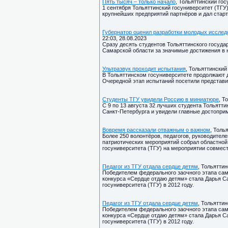
Пять тысяч – только начало
, Тольяттинский гос
1 сентября Тольяттинский госуниверситет (ТГУ
крупнейших предприятий партнёров и дал стар
Губернатор оценил разработки молодых исслед
22:03, 28.08.2023
Сразу десять студентов Тольяттинского госуда
Самарской области за значимые достижения в 
Ультразвук проходит испытания
, Тольяттинский
В Тольяттинском госуниверситете продолжают д
Очередной этап испытаний посетили представ
Студенты ТГУ увидели Россию в миниатюре
, Т
С 9 по 13 августа 32 лучших студента Тольятт
Санкт-Петербурга и увидели главные достопри
Вовремя рассказали отважным о важном
, Толь
Более 250 волонтёров, педагогов, руководител
патриотических мероприятий собрал областной
госуниверситета (ТГУ) на мероприятии совмест
Педагог из ТГУ отдала сердце детям
, Тольяттин
Победителем федерального заочного этапа сам
конкурса «Сердце отдаю детям» стала Дарья С
госуниверситета (ТГУ) в 2012 году.
Педагог из ТГУ отдала сердце детям
, Тольяттин
Победителем федерального заочного этапа сам
конкурса «Сердце отдаю детям» стала Дарья С
госуниверситета (ТГУ) в 2012 году.