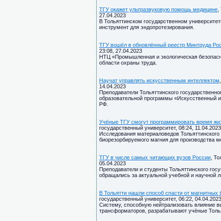
ТГУ окажет ультразвуковую помощь медицине
,
27.04.2023
В Тольяттинском государственном университет
инструмент для эндопротезирования.
ТГУ вошёл в обновлённый реестр Минтруда Ро
23:08, 27.04.2023
НТЦ «Промышленная и экологическая безопасно
области охраны труда.
Научат управлять искусственным интеллектом
14.04.2023
Преподаватели Тольяттинского государственног
образовательной программы «Искусственный и
РФ.
Учёные ТГУ смогут программировать время жи
государственный университет, 08:24, 11.04.2023
Исследования материаловедов Тольяттинского 
биорезорбируемого магния для производства м
ТГУ в числе самых читающих вузов России
, Т
05.04.2023
Преподаватели и студенты Тольяттинского госу
обращались за актуальной учебной и научной 
В Тольятти нашли способ спасти от магнитных 
государственный университет, 06:22, 04.04.202
Систему, способную нейтрализовать влияние в
трансформаторов, разрабатывают учёные Толья