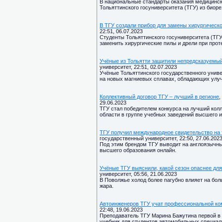
В национальные стандарты оказания медицинс
Тольяттинского госуниверситета (ТГУ) из биор
В ТГУ создали прибор для замены хирургическ
22:51, 06.07.2023
Студенты Тольяттинского госуниверситета (ТГУ
заменить хирургические пилы и дрели при прот
Учёные из Тольятти защитили непредсказуемы
университет, 22:51, 02.07.2023
Учёные Тольяттинского государственного унив
на новых магниевых сплавах, обладающих ул
Коллективный договор ТГУ – лучший в регионе
,
29.06.2023
ТГУ стал победителем конкурса на лучший ко
области в группе учебных заведений высшего 
ТГУ получил международное свидетельство на
государственный университет, 22:50, 27.06.202
Под этим брендом ТГУ выводит на англоязычн
высшего образования онлайн.
Учёные ТГУ выяснили, какой сезон опаснее для
университет, 05:56, 21.06.2023
В Поволжье холод более пагубно влияет на бо
жара.
Автоинженеров ТГУ учат профессиональной к
22:48, 19.06.2023
Преподаватель ТГУ Марина Бажутина первой в
учебник для студентов автомобильных специал