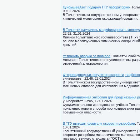
КуйбышевАзот подарил ТГУ лабораторию
, Толь
09.02.2024
В Тольяттинском государственном университет
химический мониторинг окружающей среды»».
В Тольятти научились модифицировать молеку
22:52, 31.01.2024
Химики Тольяттинского госуниверситета (ТГУ)
основе малоизученных химических соединений 
кремний.
Устранить аварию за полчаса
, Тольяттинский г
Аспирант Тольяттинского госуниверситета раз
отключений электроэнергии.
Фтороводород как регулятор скорости, надёжно
университет, 22:46, 22.01.2024
В Тольяттинском государственном университете
магниевых сплавов для изготовления медицинс
Информационная энтропия для предсказания 
университет, 23:05, 12.01.2024
Фундаментальное исследование учёных Тольятт
появлению нового способа прогнозирования ра
повышенной опасности.
В ТГУ выводят формулу скорости резорбции
, 
10.01.2024
Тольяттинский государственный университет (Т
скорости резорбции металлических материалов
государственного стандарта (ГОСТ).