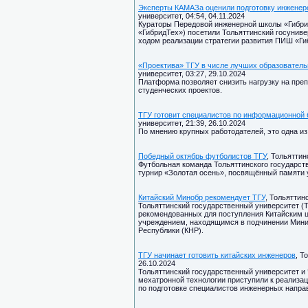
Эксперты КАМАЗа оценили подготовку инженер
университет, 04:54, 04.11.2024
Кураторы Передовой инженерной школы «Гибр
«ГибридТех») посетили Тольяттинский госунивер
ходом реализации стратегии развития ПИШ «Ги
«Проектива» ТГУ в числе лучших образователь
университет, 03:27, 29.10.2024
Платформа позволяет снизить нагрузку на преп
студенческих проектов.
ТГУ готовит специалистов по информационной 
университет, 21:39, 26.10.2024
По мнению крупных работодателей, это одна и
Победный октябрь футболистов ТГУ
, Тольяттин
Футбольная команда Тольяттинского государств
турнир «Золотая осень», посвящённый памяти 
Китайский Минобр рекомендует ТГУ
, Тольяттин
Тольяттинский государственный университет (Т
рекомендованных для поступления Китайским 
учреждением, находящимся в подчинении Мини
Республики (КНР).
ТГУ начинает готовить китайских инженеров
, Т
26.10.2024
Тольяттинский государственный университет и
мехатронной технологии приступили к реализа
по подготовке специалистов инженерных напра