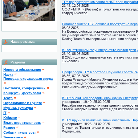
ТГУ предоставит компании МНКТ свои разработ
21:48, 12.08.2025
ООО «МНКТ» (Казань) и Тольяттинский государ
сотрудничестве.
Formula Student ТГУ: обучаем побеждать с перв
08.08.2025
На Всероссийском инженерном соревновании Fo
госуниверситета заняла третье место в общем за
Racing Team были первыми, нынешняя победа о
Наша реклама
В Тольяттинском госуниверситете учатся дети
23:40, 08.08.2025
В 2025 году по специальной квоте в вуз поступ
16 человек.
Разделы
«
Новости образования
Профессора ТГУ в составе Научного совета Р
«
Наука
08:36, 07.03.2025
Природа, окружающая среда
Ирина Руденко и Марина Якушкина вошли в На
«
подрастающего поколения при отделении филос
Российской академии образования
«
Выставки, конференции
«
Концерты, фестивали
«
Театр
В ТГУ знают, как продлить срок службы нефтеп
университет, 19:40, 25.02.2025
«
Образование в РуНете
Разработана технология повышения прочностн
«
Музыка, культура
сталей, которые используются для изготовлен
«
IT
«
Юбилеи
В ТГУ вручили памятные знаки участникам Па
«
Благотворительность
университет, 18:26, 24.02.2025
«
Разное
Студентов Тольяттинского госуниверситета от
Федорищев.
«
Cобытия культуры
«
Энергетика