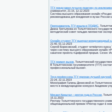
ТГУ представил лучшую практику по инклюзив
университет, 21:15, 12.12.2023
Система высшего образования онлайн «Росдист
рекомендована для внедрения в вузах России к
Преподаватель ТГУ вошла в ГЛЭДИС
, Тольятти
Диана Третьякова из Тольяттинского государст
методический совет гильдии лингвистов-экспе
Онлайн студент ТГУ выиграл международный х
21:40, 01.12.2023
Сергей Борисовский, студент четвёртого курса
через систему высшего образования онлайн «Р
хакатоне проекта «Цифровой прорыв. Сезон: И
ТГУ примет вызов
, Тольяттинский государствен
В Тольяттинском госуниверситете (ТГУ) состо
профессиональный вызов».
Труд профессора ТГУ признан лучшей научной 
22:29, 22.11.2023
Монография Галины Денисовой из Тольяттинског
место в международном конкурсе Академии уп
Михаил Криштал – ректор года в России
, Толья
15.11.2023
Ректору Тольяттинского государственного унив
общенациональной премии «Ректор года» в ном