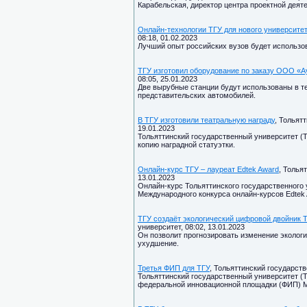
Карабельская, директор центра проектной деят
Онлайн-технологии ТГУ для нового университе
08:18, 01.02.2023
Лучший опыт российских вузов будет использо
ТГУ изготовил оборудование по заказу ООО «А
08:05, 25.01.2023
Две вырубные станции будут использованы в т
представительских автомобилей.
В ТГУ изготовили театральную награду
, Тольят
19.01.2023
Тольяттинский государственный университет (Т
копию наградной статуэтки.
Онлайн-курс ТГУ – лауреат Edtek Award
, Толья
13.01.2023
Онлайн-курс Тольяттинского государственного 
Международного конкурса онлайн-курсов Edtek
ТГУ создаёт экологический цифровой двойник 
университет, 08:02, 13.01.2023
Он позволит прогнозировать изменение экологи
ухудшение.
Третья ФИП для ТГУ
, Тольяттинский государств
Тольяттинский государственный университет (
федеральной инновационной площадки (ФИП) 