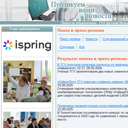
Новости образования - ГОУ Детская Муз
У нас публикуются
Поиск в пресс-релизах
Пресс-релизы
Новости
О музыкальной 
Струнные
Изо
Результат поиска в пресс-релизах
В ТГУ получили полезные продукты из «вредны
университет, 22:17, 05.05.2026
Учёные ТГУ запатентовали два новых химическ
«ГибридТех» ТГУ помогает собирать новинку 
24.08.2025
Очередная партия ультразвуковых комплексов,
комбинированные технологии» (ПИШ «ГибридТе
для сварки пластиковых деталей моделей LADA,
Подведены промежуточные итоги приемной ка
12.08.2025
В Тольяттинском госуниверситете конкурс по з
специалитета в 2025 году по сравнению с прош
место.