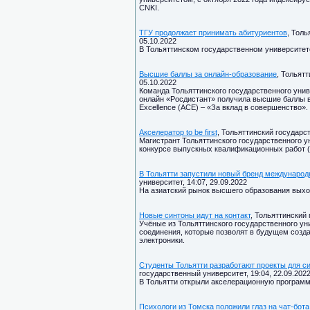
CNKI.
ТГУ продолжает принимать абитуриентов
, Толь
05.10.2022
В Тольяттинском государственном университет
Высшие баллы за онлайн-образование
, Тольят
05.10.2022
Команда Тольяттинского государственного уни
онлайн «Росдистант» получила высшие баллы в 
Excellence (ACE) – «За вклад в совершенство».
Акселератор to be first
, Тольяттинский государст
Магистрант Тольяттинского государственного у
конкурсе выпускных квалификационных работ (В
В Тольятти запустили новый бренд международ
университет, 14:07, 29.09.2022
На азиатский рынок высшего образования выхо
Новые синтоны идут на контакт
, Тольяттинский 
Учёные из Тольяттинского государственного у
соединения, которые позволят в будущем созд
электроники.
Студенты Тольятти разработают проекты для 
государственный университет, 19:04, 22.09.202
В Тольятти открыли акселерационную программу
Психологи из Томска положили глаз на чат-бота