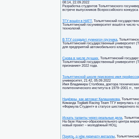
08:14, 22.09.2022
Разработка студентов Тольяттинского госунив
встрече выпускников Всероссийского конкурса
ТГУ вошёл в НАТТ
, Тольяттинский государствен
Тольяттинский госуниверситет вошёл в число 
технологий.
В ТГУ создадут «умного» грузчика
, Тольяттинск
Тольяттинский государственный университет (
для предприятий автомобильного кластера.
Снова в числе лучших
, Тольяттинский государс
Тольяттинский государственный университет (
признание» 2022 года.
Тольяттинской школе присвоено имя профессо
университет, 21:42, 05.09.2022
Имя Владимира Столбова, доктора технических 
политехнического института в 1979–2001 гг., т
Надёжны, как автомат Калашникова
, Тольяттин
Команда Togliatti Racing Team ТГУ вернулась 
«Формула Студент» в статусе шестикратного п
Искать таланты через реальные дела
, Тольятти
На базе Научно-образовательного центра миро
новый проект – молодёжный НОЦ.
Понять, о чём «кричат» металлы
, Тольяттински