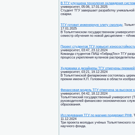
В ТГУ улучшена технология охлаждения систе
университет, 05:06, 17.01.2025
Студент ТГУ завершает разработку уникальной
сварки.
ТГУ готовит инженерную элиту смолоду
, Толья
17.01.2025
В Тольяттинском государственном университет
семестр обучения по новой дисциплине – «Инж
Проект студентов ТГУ повысит износостойкость
университет, 03:47, 23.12.2024
Команда студентов ПИШ «ГибридТех» ТГУ разра
процесса укрепления кулачков распределительн
Художники и дизайнеры ТГУ отмечены премией
университет, 03:21, 19.12.2024
В Тольяттинской филармонии состоялась церем
премии имени К.П. Головкина в области изобраз
Финансовая модель ТГУ отмечена за высокое к
университет, 04:42, 18.12.2024
Тольяттинский государственный университет (Т
руководителей финансово-экономических служ
образования.
Исследования ТГУ по магнию поддержит РНФ
, 
11.12.2024
Три проекта молодых учёных Тольяттинского го
научного фонда.