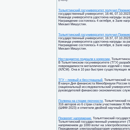
Тольяттинский госуниверситет получил Премию
государственный университет, 16:46, 07.10.202
Команда университета удостоена награды за р
Награждение состоялось 4 октября, в Зале наг
Михаил Мишустин.
Тольяттинский госуниверситет получил Премию
государственный университет, 16:37, 07.10.202
Команда университета удостоена награды за р
Награждение состоялось 4 октября, в Зале наг
Михаил Мишустин.
Нестандартно подошли к коррозии
, Тольяттинск
В Тольяттинском госуниверситете (ТГУ) разра
повреждаемости металлических изделий с пом
(КЛСМ). Она в 10 раз быстрее существующих м
ТГУ – первый и бесстрашный
, Тольяттинский г
В канун Дня финансиста Минобрнауки России п
(национальный исследовательский университе
руководителей финансово-экономических служ
Полвека на страже прочности
, Тольяттинский г
316 авторов из 6 стран стали участниками XI
(ШФМ-2023) и отметили двойной научный юбиле
Проверят напряжение
, Тольяттинский государст
Тольяттинский государственный университет (
напряжением до 1000 вольт на электробезопас
Передвижная электролаборатория университета