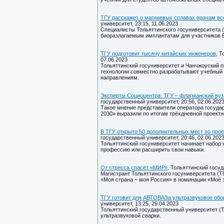
ТГУ расскажет о магниевых сплавах врачам вс
университет, 23:15, 11.06.2023
Специалисты Тольяттинского госуниверситета 
биоразлагаемым имплантатам для участников Е
ТГУ подготовит тысячу китайских инженеров
, 
07.06.2023
Тольяттинский госуниверситет и Чанчжоуский 
технологии совместно разрабатывают учебный 
направлениям.
Эксперты Социоцентра: ТГУ – флагманский вуз
государственный университет, 20:56, 02.06.202
Такое мнение представители оператора госуда
2030» выразили по итогам трёхдневной проектн
В ТГУ открыто 50 дополнительных мест по про
государственный университет, 20:46, 02.06.202
Тольяттинский госуниверситет начинает набор н
профессию или расширить свои навыки.
От стресса спасёт «МИР»
, Тольяттинский госуд
Магистрант Тольяттинского госуниверситета (Т
«Моя страна – моя Россия» в номинации «Моё 
ТГУ готовит для АВТОВАЗа ультразвуковое об
университет, 13:25, 29.04.2023
Тольяттинский государственный университет (Т
ультразвуковой сварки.