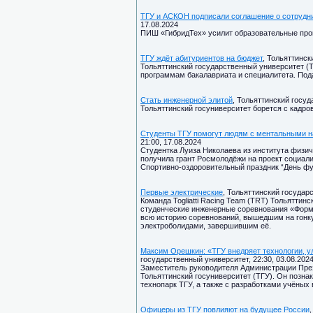
ТГУ и АСКОН подписали соглашение о сотрудн
17.08.2024
ПИШ «ГибридТех» усилит образовательные пр
ТГУ ждёт абитуриентов на бюджет
, Тольяттинск
Тольяттинский государственный университет (
программам бакалавриата и специалитета. Пода
Стать инженерной элитой
, Тольяттинский госуд
Тольяттинский госуниверситет борется с кадр
Студенты ТГУ помогут людям с ментальными 
21:00, 17.08.2024
Студентка Луиза Николаева из института физич
получила грант Росмолодёжи на проект социал
Спортивно-оздоровительный праздник “День фу
Первые электрические
, Тольяттинский государс
Команда Togliatti Racing Team (TRT) Тольяттин
студенческие инженерные соревнования «Форму
всю историю соревнований, вышедшим на гонку
электроболидами, завершившим её.
Максим Орешкин: «ТГУ внедряет технологии, 
государственный университет, 22:30, 03.08.202
Заместитель руководителя Администрации Пре
Тольяттинский госуниверситет (ТГУ). Он позн
технопарк ТГУ, а также с разработками учёных
Офицеры из ТГУ повлияют на будущее России