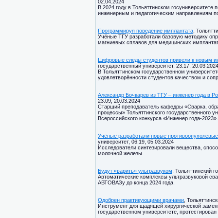
02.04.2024
В 2024 году в Тольяттинском госуниверситете 
инженерным и педагогическим направлениям по
Программируя поведение имплантата
, Тольятт
Учёные ТГУ разработали базовую методику опр
магниевых сплавов для медицинских имплантат
Цифровые следы студентов привели к новым и
государственный университет, 23:17, 20.03.202
В Тольяттинском государственном университет
удовлетворённости студентов качеством и соп
Александр Бочкарев из ТГУ – инженер года в Р
23:09, 20.03.2024
Старший преподаватель кафедры «Сварка, обр
процессы» Тольяттинского государственного ун
Всероссийского конкурса «Инженер года-2023».
Учёные разработали новые противоопухолевые
университет, 06:19, 05.03.2024
Исследователи синтезировали вещества, способ
молочной железы.
Будут «варить» ультразвуком
, Тольяттинский г
Автоматические комплексы ультразвуковой свар
АВТОВАЗу до конца 2024 года.
Одобрен практикующими врачами
, Тольяттинск
Инструмент для щадящей хирургической замен
государственном университете, протестирован