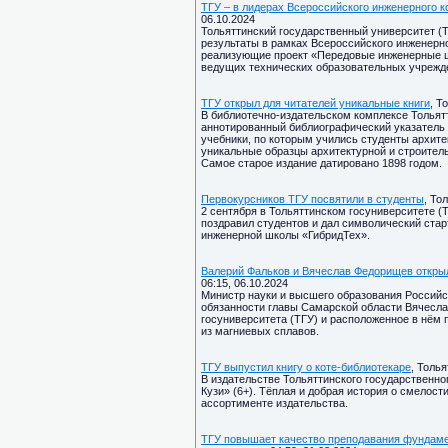
ТГУ – в лидерах Всероссийского инженерного к
06.10.2024
Тольяттинский государственный университет (
результаты в рамках Всероссийского инженерно
реализующие проект «Передовые инженерные шк
ведущих технических образовательных учрежд
ТГУ открыл для читателей уникальные книги
, Т
В библиотечно-издательском комплексе Тольят
аннотированный библиографический указатель 
учебники, по которым учились студенты архит
уникальные образцы архитектурной и строитель
Самое старое издание датировано 1898 годом.
Первокурсников ТГУ посвятили в студенты
, То
2 сентября в Тольяттинском госуниверситете (
поздравил студентов и дал символический ст
инженерной школы «ГибридТех».
Валерий Фальков и Вячеслав Федорищев откры
06:15, 06.10.2024
Министр науки и высшего образования Россий
обязанности главы Самарской области Вячесла
госуниверситета (ТГУ) и расположенное в нём
из магниевых сплавов.
ТГУ выпустил книгу о коте-библиотекаре
, Толь
В издательстве Тольяттинского государственно
Кузи» (6+). Тёплая и добрая история о смелост
ассортименте издательства.
ТГУ повышает качество преподавания фундам