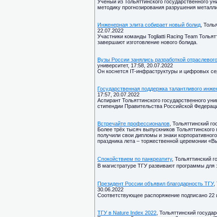
Учёный из Тольяттинского государственного у
методику прогнозирования разрушения металл
Инженерная элита собирает новый болид
, Толь
22.07.2022
Участники команды Togliatti Racing Team Толья
завершают изготовление нового болида.
Вузы России занялись разработкой отраслевого
университет, 17:58, 20.07.2022
Он коснется IT-инфраструктуры и цифровых се
Государственная поддержка талантливого инже
17:57, 20.07.2022
Аспирант Тольяттинского государственного ун
стипендии Правительства Российской Федерац
Встречайте профессионалов
, Тольяттинский го
Более трёх тысяч выпускников Тольяттинского 
получили свои дипломы и знаки корпоративного
праздника лета – торжественной церемонии «Вы
Спокойствием по панкреатиту
, Тольяттинский г
В магистратуре ТГУ развивают программы для 
Президент России объявил благодарность ТГУ
,
30.06.2022
Соответствующее распоряжение подписано 22 и
ТГУ в Nature Index 2022
, Тольяттинский государ