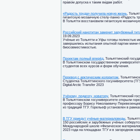
правом допуска к таким видам работ.
«Радость труда» получила новую жизнь
, Толья
гигантскую мозаичную стелу-панно «Радость тру
В Тольятти восстановили гигантскую мозаичную
Российский нанотитан заменит зарубежный тит
19.09.2023
Учёные из Тольятти и Уфы готовы полностью 
завершились испытания опытной партии мини-п
биосовместимостью.
Проектам полный вперёд
, Тольяттинский госуд
В Тольяттинском государственном университет
студентов всех курсов и форм обучения.
Перевод с арктическим колоритом
, Тольяттинс
Студентка Тольяттинского госуниверситета (ТГ
Digital Arctic Transfer 2023
Учёному, педагогу, новатору
, Тольяттинский гос
В Тольяттинском госуниверситете открыли гор
профессору Борису Николаевичу Перевезенцеву
из традиций ТГУ. Горельеф установлен в рамк
В ТГУ приедут учёные-материаловеды
, Тольят
150 российских и зарубежных учёных соберутся
Международной школе «Физическое материалове
2023 года на площадках ТГУ и в загородном ко