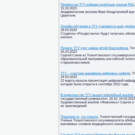
Профессор ТГУ избрана почётным членом РАХ
31.03.2023
Академические регалии Вере Кондулуковой вру
Церетели.
Онлайн-обучение в ТГУ становится ещё удобн
28.03.2023
Студенты «Росдистанта» будут получать обнов
контент.
Педагог ТГУ учит химии детей Красноярска
, То
24.03.2023
Сергей Соков из Тольяттинского госуниверсите
образовательной программы российской золо
старшеклассников.
ТГУ – участник марафона цифровых кафедр
, 
24.03.2023
22 марта прошла презентация цифровой кафедр
которая была открыта в сентябре 2022 года.
В издательстве ТГУ вышел юбилейный альбом 
государственный университет, 18:16, 24.03.202
Художественный альбом «Живопись» Сергея и 
их произведений.
Показали то, что скрыто
, Тольяттинский госуда
Учёные Тольяттинского госуниверситета обоб
магниевых сплавов медицинского назначения.
Студент ТГУ выиграл Первенство России по у