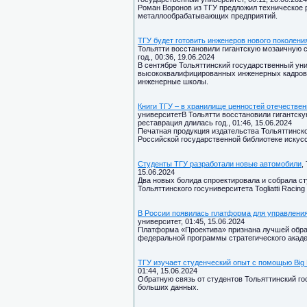
Роман Воронов из ТГУ предложил техническое 
металлообрабатывающих предприятий.
ТГУ будет готовить инженеров нового поколени
Тольятти восстановили гигантскую мозаичную с
год., 00:36, 19.06.2024
В сентябре Тольяттинский государственный уни
высококвалифицированных инженерных кадров 
инженерные школы.
Книги ТГУ – в хранилище ценностей отечествен
университетВ Тольятти восстановили гигантску
реставрация длилась год., 01:46, 15.06.2024
Печатная продукция издательства Тольяттинско
Российской государственной библиотеке искусс
Студенты ТГУ разработали новые автомобили
,
15.06.2024
Два новых болида спроектировала и собрала с
Тольяттинского госуниверситета Togliatti Racing
В России появилась платформа для управлени
университет, 01:45, 15.06.2024
Платформа «Проектива» признана лучшей образ
федеральной программы стратегического акаде
ТГУ изучает студенческий опыт с помощью Big 
01:44, 15.06.2024
Обратную связь от студентов Тольяттинский го
больших данных.