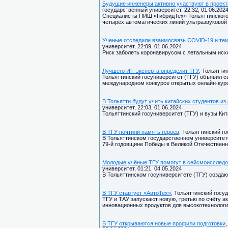
Будущие инженеры активно участвуют в проект
государственный университет, 22:32, 01.06.202
Специалисты ПИШ «ГибридТех» Тольяттинского
четырёх автоматических линий ультразвуковой
Ученые отследили взаимосвязь COVID-19 и те
университет, 22:09, 01.06.2024
Риск заболеть коронавирусом с летальным исхо
Лучшего ИТ-эксперта определит ТГУ
, Тольятти
Тольяттинский госуниверситет (ТГУ) объявил 
международном конкурсе открытых онлайн-кур
В Тольятти будут учить китайских студентов из
университет, 22:03, 01.06.2024
Тольяттинский госуниверситет (ТГУ) и вузы Ки
В ТГУ почтили память героев
, Тольяттинский г
В Тольяттинском государственном университет
79-й годовщине Победы в Великой Отечественн
Молодые учёные ТГУ помогут в сейсмоисследо
университет, 01:21, 04.05.2024
В Тольяттинском госуниверситете (ТГУ) созда
В ТГУ стартует «АвтоТех»
, Тольяттинский госу
ТГУ и ТАУ запускают новую, третью по счёту 
инновационных продуктов для высокотехнолог
В ТГУ открываются новые профили подготовки