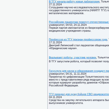
В ТГУ начала работу новая лаборатория
, Толья
27.11.2024
Сотрудники научно-исследовательского инстит
государственного университета (НИИПТ ТГУ) 
металлических материалов.
Российским пациентам помогут отечественные
университет, 04:53, 24.11.2024
Первая партия имплантатов из биорезорбируемо
медицинские учреждения страны.
Профессор из ТГУ признан профессором года
,
17.11.2024
Дмитрий Липинский стал лауреатом общенацио
«Юридические науки».
Вкалывают роботы, счастлив человек
, Тольятт
В ТГУ запустили робота, который позволит полу
Госуслуги для науки и образования создадут пр
университет, 04:31, 11.11.2024
Проректор по цифровизации Тольяттинского го
вместе с представителями ряда ведущих вузов
которые курируют разработку доменов «Образо
Российской Федерации.
ТГУ передал для нужд бойцов СВО квадрокопте
04.11.2024
Средства на закупку летательного аппарата бы
выпускников университета.