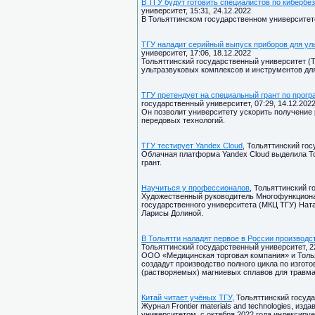
В ТГУ будут готовить специалистов по кибербе
университет, 15:31, 24.12.2022
В Тольяттинском государственном университет
ТГУ наладит серийный выпуск приборов для ул
университет, 17:06, 18.12.2022
Тольяттинский государственный университет (Т
ультразвуковых комплексов и инструментов д
ТГУ претендует на специальный грант по прог
государственный университет, 07:29, 14.12.202
Он позволит университету ускорить получение 
передовых технологий.
ТГУ тестирует Yandex Cloud
, Тольяттинский гос
Облачная платформа Yandex Cloud выделила Т
грант.
Научиться у профессионалов
, Тольяттинский г
Художественный руководитель Многофункционал
государственного университета (МКЦ ТГУ) Нат
Ларисы Долиной.
В Тольятти наладят первое в России производс
Тольяттинский государственный университет, 22
ООО «Медицинская торговая компания» и Толья
создадут производство полного цикла по изго
(растворяемых) магниевых сплавов для травма
Китай читает учёных ТГУ
, Тольяттинский госуда
Журнал Frontier materials and technologies, и
университетом, с октября 2022 года индексиру